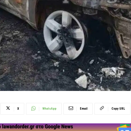
X
WhatsApp
Email
Copy URL