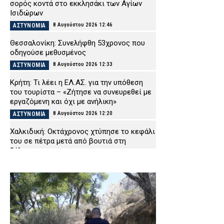
σορός κοντά στο εκκλησάκι των Αγίων
Ισιδώρων
8 Αυγούστου 2026 12:46
ΑΣΤΥΝΟΜΙΑ
Θεσσαλονίκη: Συνελήφθη 53χρονος που
οδηγούσε μεθυσμένος
8 Αυγούστου 2026 12:33
ΑΣΤΥΝΟΜΙΑ
Κρήτη: Τι λέει η ΕΛ.ΑΣ. για την υπόθεση
του τουρίστα – «Ζήτησε να συνευρεθεί με
εργαζόμενη και όχι με ανήλικη»
8 Αυγούστου 2026 12:20
ΑΣΤΥΝΟΜΙΑ
Χαλκιδική: Οκτάχρονος χτύπησε το κεφάλι
του σε πέτρα μετά από βουτιά στη
θάλασσα
8 Αυγούστου 2026 12:08
ΕΙΔΗΣΕΙΣ
Συνελήφθη 14χρονος για κλοπές στην
Πάτρα – Δεν είχε εκδόσει ταυτότητα
8 Αυγούστου 2026 11:54
ΑΣΤΥΝΟΜΙΑ
Τραγωδία στην Εύβοια: 76χρονος