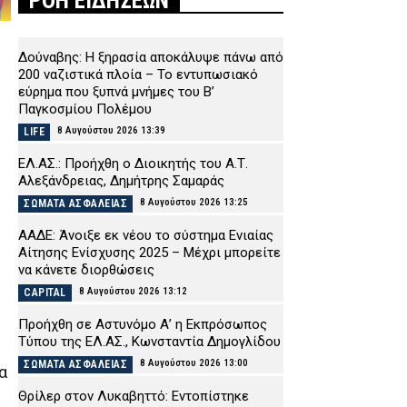
ΡΟΗ ΕΙΔΗΣΕΩΝ
Δούναβης: Η ξηρασία αποκάλυψε πάνω από
200 ναζιστικά πλοία – Το εντυπωσιακό
εύρημα που ξυπνά μνήμες του Β’
Παγκοσμίου Πολέμου
8 Αυγούστου 2026 13:39
LIFE
ΕΛ.ΑΣ.: Προήχθη ο Διοικητής του Α.Τ.
Αλεξάνδρειας, Δημήτρης Σαμαράς
8 Αυγούστου 2026 13:25
ΣΩΜΑΤΑ ΑΣΦΑΛΕΙΑΣ
ΑΑΔΕ: Άνοιξε εκ νέου το σύστημα Ενιαίας
Αίτησης Ενίσχυσης 2025 – Μέχρι μπορείτε
να κάνετε διορθώσεις
8 Αυγούστου 2026 13:12
CAPITAL
Προήχθη σε Αστυνόμο Α’ η Εκπρόσωπος
Τύπου της ΕΛ.ΑΣ., Κωνσταντία Δημογλίδου
8 Αυγούστου 2026 13:00
ΣΩΜΑΤΑ ΑΣΦΑΛΕΙΑΣ
α
Θρίλερ στον Λυκαβηττό: Εντοπίστηκε