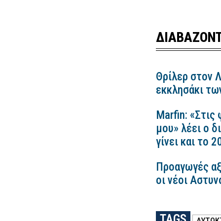
ΔΙΑΒΑΖΟΝΤ
Θρίλερ στον 
εκκλησάκι τω
Marfin: «Στις
μου» λέει ο δ
γίνει και το 
Προαγωγές αξ
οι νέοι Αστυν
TAGS
ΑΥΤΟΚ