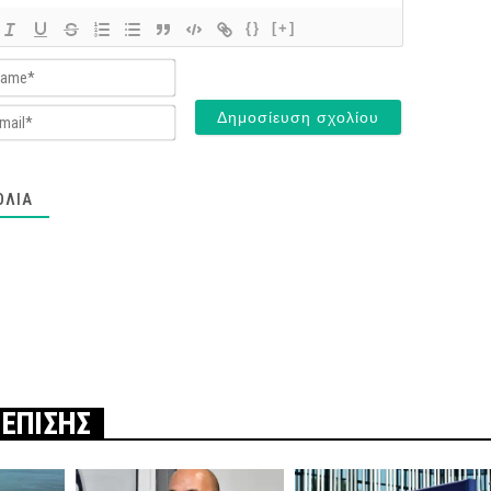
{}
[+]
Name*
Email*
ΌΛΙΑ
 ΕΠΙΣΗΣ