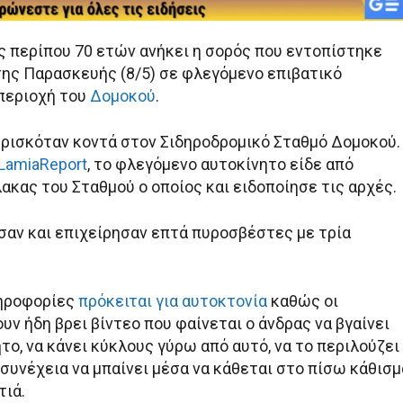
ας περίπου 70 ετών ανήκει η σορός που εντοπίστηκε
της Παρασκευής (8/5) σε φλεγόμενο επιβατικό
 περιοχή του
Δομοκού
.
βρισκόταν κοντά στον Σιδηροδρομικό Σταθμό Δομοκού.
LamiaReport
, το φλεγόμενο αυτοκίνητο είδε από
ακας του Σταθμού ο οποίος και ειδοποίησε τις αρχές.
σαν και επιχείρησαν επτά πυροσβέστες με τρία
ηροφορίες
πρόκειται για αυτοκτονία
καθώς οι
υν ήδη βρει βίντεο που φαίνεται ο άνδρας να βγαίνει
το, να κάνει κύκλους γύρω από αυτό, να το περιλούζει
 συνέχεια να μπαίνει μέσα να κάθεται στο πίσω κάθισμ
τιά.