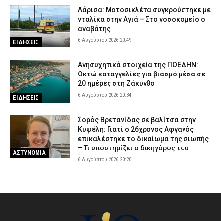
Λάρισα: Μοτοσικλέτα συγκρούστηκε με
νταλίκα στην Αγιά – Στο νοσοκομείο ο
αναβάτης
6 Αυγούστου 2026 20:49
ΕΙΔΗΣΕΙΣ
Ανησυχητικά στοιχεία της ΠΟΕΔΗΝ:
Οκτώ καταγγελίες για βιασμό μέσα σε
20 ημέρες στη Ζάκυνθο
6 Αυγούστου 2026 20:34
ΕΙΔΗΣΕΙΣ
Σορός Βρετανίδας σε βαλίτσα στην
Κυψέλη: Γιατί ο 26χρονος Αφγανός
επικαλέστηκε το δικαίωμα της σιωπής
– Τι υποστηρίζει ο δικηγόρος του
ΑΣΤΥΝΟΜΙΑ
6 Αυγούστου 2026 20:20