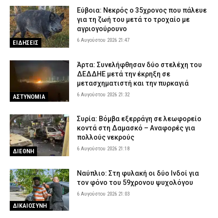
Εύβοια: Νεκρός ο 35χρονος που πάλευε
για τη ζωή του μετά το τροχαίο με
αγριογούρουνο
6 Αυγούστου 2026 21:47
ΕΙΔΗΣΕΙΣ
Άρτα: Συνελήφθησαν δύο στελέχη του
ΔΕΔΔΗΕ μετά την έκρηξη σε
μετασχηματιστή και την πυρκαγιά
6 Αυγούστου 2026 21:32
ΑΣΤΥΝΟΜΙΑ
Συρία: Βόμβα εξερράγη σε λεωφορείο
κοντά στη Δαμασκό – Αναφορές για
πολλούς νεκρούς
6 Αυγούστου 2026 21:18
ΔΙΕΘΝΗ
Ναύπλιο: Στη φυλακή οι δύο Ινδοί για
τον φόνο του 59χρονου ψυχολόγου
6 Αυγούστου 2026 21:03
ΔΙΚΑΙΟΣΥΝΗ