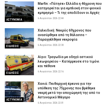
Marfin: «Πάτησε» Ελλάδα η 46χρονη που
κατηγορείται για εμπλοκή στον φονικό
εμπρησμό – Τι της αποδίδουν οι Αρχές
6 Αυγούστου 2026 22:44
ΑΣΤΥΝΟΜΙΑ
Χαλκιδική: Νεκρός 69χρονος που
ανασύρθηκε από τη θάλασσα –
Παραγγέλθηκε νεκροψία
6 Αυγούστου 2026 22:30
ΕΙΔΗΣΕΙΣ
Αίγιο: Τραγωδία με οδηγό αστικού
λεωφορείου – Κατέρρευσε στο τιμόνι
και πέθανε
6 Αυγούστου 2026 22:16
ΕΙΔΗΣΕΙΣ
Χανιά: Πειθαρχική έρευνα για την
υπόθεση της 75χρονης που βρέθηκε
νεκρή μετά την αποχώρησή της από το
Αστυνομικό Μέγαρο
ΑΣΤΥΝΟΜΙΑ
6 Αυγούστου 2026 22:01