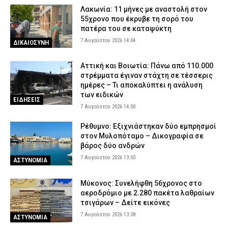
Λακωνία: 11 μήνες με αναστολή στον
55χρονο που έκρυβε τη σορό του
πατέρα του σε καταψύκτη
7 Αυγούστου 2026 14:04
ΔΙΚΑΙΟΣΥΝΗ
Αττική και Βοιωτία: Πάνω από 110.000
στρέμματα έγιναν στάχτη σε τέσσερις
ημέρες – Τι αποκαλύπτει η ανάλυση
των ειδικών
ΕΙΔΗΣΕΙΣ
7 Αυγούστου 2026 14:00
Ρέθυμνο: Εξιχνιάστηκαν δύο εμπρησμοί
στον Μυλοπόταμο – Δικογραφία σε
βάρος δύο ανδρών
7 Αυγούστου 2026 13:50
ΑΣΤΥΝΟΜΙΑ
Μύκονος: Συνελήφθη 56χρονος στο
αεροδρόμιο με 2.280 πακέτα λαθραίων
τσιγάρων – Δείτε εικόνες
7 Αυγούστου 2026 13:38
ΑΣΤΥΝΟΜΙΑ