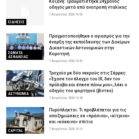
Κοζάνη: Τραυματίστηκε 24χρονος
Πειραιά (χάρτης)
οδηγός μετά από ανατροπή νταλίκας
7 Αυγούστου 2026 08:37
ΕΙΔΗΣΕΙΣ
7 Αυγούστου 2026 14:55
ΕΙΔΗΣΕΙΣ
Πραγματοποιήθηκε ο αγιασμός για την
έναρξη της εκπαίδευσης των Δοκίμων
Δικαστικών Αστυνομικών στην
ΣΩΜΑΤΑ
Κομοτηνή
ΑΣΦΑΛΕΙΑΣ
7 Αυγούστου 2026 14:42
Τροχαίο με δύο νεκρούς στις Σέρρες:
«Έχασε τον έλεγχο του ΙΧ, δεν τον
πρόλαβα και έπεσε πάνω μου», λέει ο
οδηγός του φορτηγού (βίντεο)
ΑΣΤΥΝΟΜΙΑ
7 Αυγούστου 2026 14:28
Πυρόπληκτοι: Τι προβλέπεται για τις
αποζημιώσεις σε «πράσινα», «κίτρινα»
και «κόκκινα» σπίτια
7 Αυγούστου 2026 14:15
CAPITAL