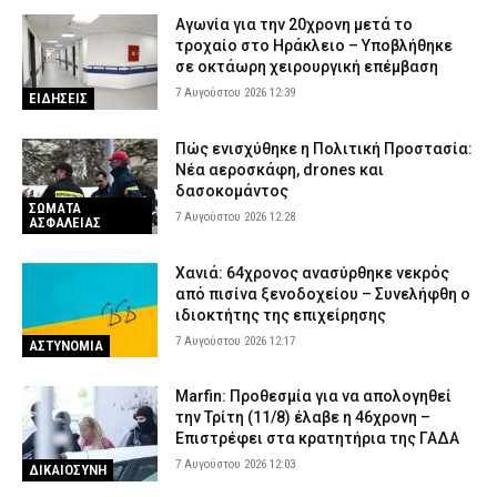
Αγωνία για την 20χρονη μετά το
τροχαίο στο Ηράκλειο – Υποβλήθηκε
σε οκτάωρη χειρουργική επέμβαση
7 Αυγούστου 2026 12:39
ΕΙΔΗΣΕΙΣ
Πώς ενισχύθηκε η Πολιτική Προστασία:
Νέα αεροσκάφη, drones και
δασοκομάντος
ΣΩΜΑΤΑ
7 Αυγούστου 2026 12:28
ΑΣΦΑΛΕΙΑΣ
Χανιά: 64χρονος ανασύρθηκε νεκρός
από πισίνα ξενοδοχείου – Συνελήφθη ο
ιδιοκτήτης της επιχείρησης
7 Αυγούστου 2026 12:17
ΑΣΤΥΝΟΜΙΑ
Marfin: Προθεσμία για να απολογηθεί
την Τρίτη (11/8) έλαβε η 46χρονη –
Επιστρέφει στα κρατητήρια της ΓΑΔΑ
7 Αυγούστου 2026 12:03
ΔΙΚΑΙΟΣΥΝΗ