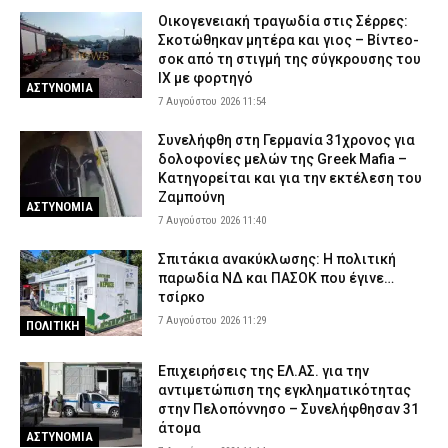
Οικογενειακή τραγωδία στις Σέρρες:
Σκοτώθηκαν μητέρα και γιος – Βίντεο-
σοκ από τη στιγμή της σύγκρουσης του
ΙΧ με φορτηγό
ΑΣΤΥΝΟΜΙΑ
7 Αυγούστου 2026 11:54
Συνελήφθη στη Γερμανία 31χρονος για
δολοφονίες μελών της Greek Mafia –
Κατηγορείται και για την εκτέλεση του
Ζαμπούνη
ΑΣΤΥΝΟΜΙΑ
7 Αυγούστου 2026 11:40
Σπιτάκια ανακύκλωσης: Η πολιτική
παρωδία ΝΔ και ΠΑΣΟΚ που έγινε…
τσίρκο
7 Αυγούστου 2026 11:29
ΠΟΛΙΤΙΚΗ
Επιχειρήσεις της ΕΛ.ΑΣ. για την
αντιμετώπιση της εγκληματικότητας
στην Πελοπόννησο – Συνελήφθησαν 31
άτομα
ΑΣΤΥΝΟΜΙΑ