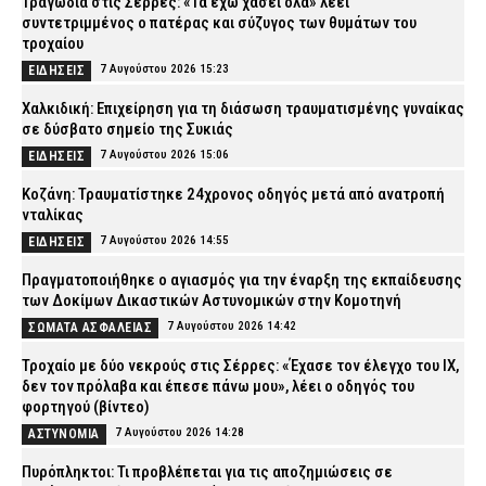
Τραγωδία στις Σέρρες: «Τα έχω χάσει όλα» λέει
συντετριμμένος ο πατέρας και σύζυγος των θυμάτων του
τροχαίου
7 Αυγούστου 2026 15:23
ΕΙΔΗΣΕΙΣ
Χαλκιδική: Επιχείρηση για τη διάσωση τραυματισμένης γυναίκας
σε δύσβατο σημείο της Συκιάς
7 Αυγούστου 2026 15:06
ΕΙΔΗΣΕΙΣ
Κοζάνη: Τραυματίστηκε 24χρονος οδηγός μετά από ανατροπή
νταλίκας
7 Αυγούστου 2026 14:55
ΕΙΔΗΣΕΙΣ
Πραγματοποιήθηκε ο αγιασμός για την έναρξη της εκπαίδευσης
των Δοκίμων Δικαστικών Αστυνομικών στην Κομοτηνή
7 Αυγούστου 2026 14:42
ΣΩΜΑΤΑ ΑΣΦΑΛΕΙΑΣ
Τροχαίο με δύο νεκρούς στις Σέρρες: «Έχασε τον έλεγχο του ΙΧ,
δεν τον πρόλαβα και έπεσε πάνω μου», λέει ο οδηγός του
φορτηγού (βίντεο)
7 Αυγούστου 2026 14:28
ΑΣΤΥΝΟΜΙΑ
Πυρόπληκτοι: Τι προβλέπεται για τις αποζημιώσεις σε