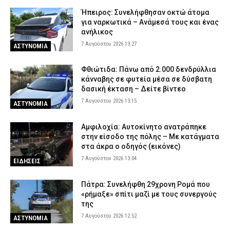
Ήπειρος: Συνελήφθησαν οκτώ άτομα
για ναρκωτικά – Ανάμεσά τους και ένας
ανήλικος
7 Αυγούστου 2026 13:27
ΑΣΤΥΝΟΜΙΑ
Φθιώτιδα: Πάνω από 2.000 δενδρύλλια
κάνναβης σε φυτεία μέσα σε δύσβατη
δασική έκταση – Δείτε βίντεο
7 Αυγούστου 2026 13:15
ΑΣΤΥΝΟΜΙΑ
Αμφιλοχία: Αυτοκίνητο ανατράπηκε
στην είσοδο της πόλης – Με κατάγματα
στα άκρα ο οδηγός (εικόνες)
7 Αυγούστου 2026 13:04
ΕΙΔΗΣΕΙΣ
Πάτρα: Συνελήφθη 29χρονη Ρομά που
«ρήμαξε» σπίτι μαζί με τους συνεργούς
της
7 Αυγούστου 2026 12:52
ΑΣΤΥΝΟΜΙΑ