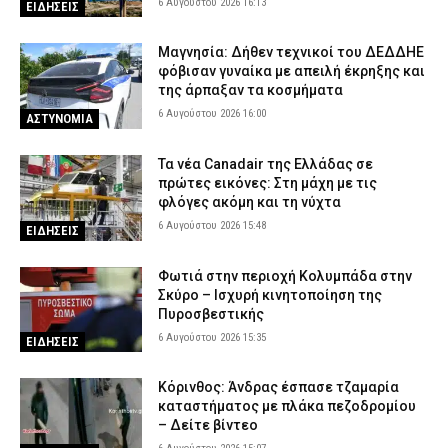
6 Αυγούστου 2026 16:13
ΕΙΔΗΣΕΙΣ
Μαγνησία: Δήθεν τεχνικοί του ΔΕΔΔΗΕ
φόβισαν γυναίκα με απειλή έκρηξης και
της άρπαξαν τα κοσμήματα
6 Αυγούστου 2026 16:00
ΑΣΤΥΝΟΜΙΑ
Τα νέα Canadair της Ελλάδας σε
πρώτες εικόνες: Στη μάχη με τις
φλόγες ακόμη και τη νύχτα
6 Αυγούστου 2026 15:48
ΕΙΔΗΣΕΙΣ
Φωτιά στην περιοχή Κολυμπάδα στην
Σκύρο – Ισχυρή κινητοποίηση της
Πυροσβεστικής
6 Αυγούστου 2026 15:35
ΕΙΔΗΣΕΙΣ
Κόρινθος: Άνδρας έσπασε τζαμαρία
καταστήματος με πλάκα πεζοδρομίου
– Δείτε βίντεο