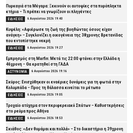
Πυρκαγιά στα Μέγαρα: Ξεκινούν οι αυτοψίες στα πυρόπληκτα
κτήρια – Τι πρέπει να γνωρίζουν οι πληγέντες
6 Αυγούστου 2026 19:40
ΕΙΔΗΣΕΙΣ
Κυψέλη: «Αφιέρωσε τη ζωή της βοηθώντας όσους είχαν
ανάγκη» – Συγκλονίζει η οικογένεια της 38χρονης Βρετανίδας
που εντοπίστηκε νεκρή
6 Αυγούστου 2026 19:27
ΕΙΔΗΣΕΙΣ
Εμπρησμός στη Marfin: Μετά τις 22:00 φτάνει στην Ελλάδα η
46χρονη – Θα κρατηθεί στη ΓΑΔΑ
6 Αυγούστου 2026 19:16
ΑΣΤΥΝΟΜΙΑ
Σκύρος: Ενισχύθηκαν οι εναέριες δυνάμεις για τη φωτιά στην
Κολυμπάδα – Προς τη θάλασσα κινείται το μέτωπο
6 Αυγούστου 2026 19:05
ΕΙΔΗΣΕΙΣ
Τροχαίο ατύχημα στον περιφερειακό Σπάτων – Καθυστερήσεις
στο ρεύμα προς Αθήνα
6 Αυγούστου 2026 18:53
ΕΙΔΗΣΕΙΣ
Σκιάθος: «Δεν θυμάμαι και πολλά» – Στο δικαστήριο η 39χρονη