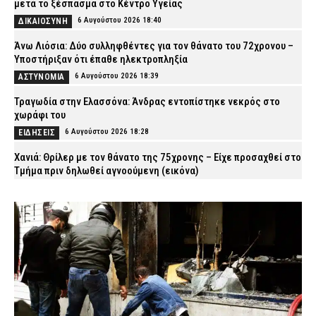
μετά το ξέσπασμα στο Κέντρο Υγείας
6 Αυγούστου 2026 18:40
ΔΙΚΑΙΟΣΥΝΗ
Άνω Λιόσια: Δύο συλληφθέντες για τον θάνατο του 72χρονου –
Υποστήριξαν ότι έπαθε ηλεκτροπληξία
6 Αυγούστου 2026 18:39
ΑΣΤΥΝΟΜΙΑ
Τραγωδία στην Ελασσόνα: Άνδρας εντοπίστηκε νεκρός στο
χωράφι του
6 Αυγούστου 2026 18:28
ΕΙΔΗΣΕΙΣ
Χανιά: Θρίλερ με τον θάνατο της 75χρονης – Είχε προσαχθεί στο
Τμήμα πριν δηλωθεί αγνοούμενη (εικόνα)
6 Αυγούστου 2026 18:15
ΑΣΤΥΝΟΜΙΑ
Αλεξανδρούπολη: Άνδρας έδειχνε τα γεννητικά του όργανα σε
ανήλικα κορίτσια – Είχε συλληφθεί για το ίδιο αδίκημα ημέρες
νωρίτερα
6 Αυγούστου 2026 18:03
ΑΣΤΥΝΟΜΙΑ
Πύργος: Πατέρας και γιος Ρομά φέρονται να ξυλοκόπησαν
19χρονο ομόφυλό τους με ρόπαλο και φτυάρι
6 Αυγούστου 2026 17:51
ΑΣΤΥΝΟΜΙΑ