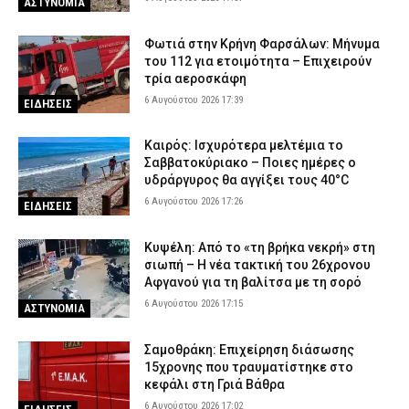
ΑΣΤΥΝΟΜΙΑ
Φωτιά στην Κρήνη Φαρσάλων: Μήνυμα
του 112 για ετοιμότητα – Επιχειρούν
τρία αεροσκάφη
6 Αυγούστου 2026 17:39
ΕΙΔΗΣΕΙΣ
Καιρός: Ισχυρότερα μελτέμια το
Σαββατοκύριακο – Ποιες ημέρες ο
υδράργυρος θα αγγίξει τους 40°C
6 Αυγούστου 2026 17:26
ΕΙΔΗΣΕΙΣ
Κυψέλη: Από το «τη βρήκα νεκρή» στη
σιωπή – Η νέα τακτική του 26χρονου
Αφγανού για τη βαλίτσα με τη σορό
6 Αυγούστου 2026 17:15
ΑΣΤΥΝΟΜΙΑ
Σαμοθράκη: Επιχείρηση διάσωσης
15χρονης που τραυματίστηκε στο
κεφάλι στη Γριά Βάθρα
6 Αυγούστου 2026 17:02