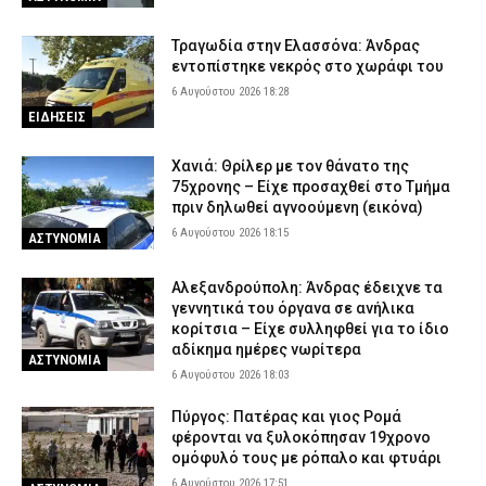
Τραγωδία στην Ελασσόνα: Άνδρας
εντοπίστηκε νεκρός στο χωράφι του
6 Αυγούστου 2026 18:28
ΕΙΔΗΣΕΙΣ
Χανιά: Θρίλερ με τον θάνατο της
75χρονης – Είχε προσαχθεί στο Τμήμα
πριν δηλωθεί αγνοούμενη (εικόνα)
6 Αυγούστου 2026 18:15
ΑΣΤΥΝΟΜΙΑ
Αλεξανδρούπολη: Άνδρας έδειχνε τα
γεννητικά του όργανα σε ανήλικα
κορίτσια – Είχε συλληφθεί για το ίδιο
αδίκημα ημέρες νωρίτερα
ΑΣΤΥΝΟΜΙΑ
6 Αυγούστου 2026 18:03
Πύργος: Πατέρας και γιος Ρομά
φέρονται να ξυλοκόπησαν 19χρονο
ομόφυλό τους με ρόπαλο και φτυάρι
6 Αυγούστου 2026 17:51