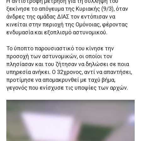
Η αντίστροφη μέτρηση για τη σύλληψή του
ξεκίνησε το απόγευμα της Κυριακής (9/3), όταν
άνδρες της ομάδας ΔΙΑΣ τον εντόπισαν να
κινείται στην περιοχή της Ομόνοιας, φέροντας
ενδυμασία και εξοπλισμό αστυνομικού.
Το ύποπτο παρουσιαστικό του κίνησε την
προσοχή των αστυνομικών, οι οποίοι τον
πλησίασαν και του ζήτησαν να δηλώσει σε ποια
υπηρεσία ανήκει. Ο 32χρονος, αντί να απαντήσει,
προτίμησε να απομακρυνθεί με ταχύ βήμα,
γεγονός που ενίσχυσε τις υποψίες των αρχών.
Π
ρ
ό
γ
ρ