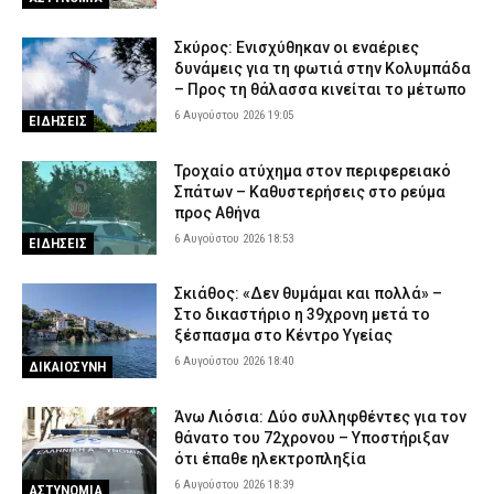
Λάρισα: Συνελήφθησαν δύο άτομα που έκλεψαν
μετασχηματιστή του ΔΕΔΔΗΕ
Σκύρος: Ενισχύθηκαν οι εναέριες
6 Αυγούστου 2026 12:59
ΑΣΤΥΝΟΜΙΑ
δυνάμεις για τη φωτιά στην Κολυμπάδα
– Προς τη θάλασσα κινείται το μέτωπο
Ιός του Δυτικού Νείλου: 65 κρούσματα και έξι θάνατοι στην
6 Αυγούστου 2026 19:05
ΕΙΔΗΣΕΙΣ
Ελλάδα
6 Αυγούστου 2026 12:48
ΕΙΔΗΣΕΙΣ
Τροχαίο ατύχημα στον περιφερειακό
Σπάτων – Καθυστερήσεις στο ρεύμα
προς Αθήνα
6 Αυγούστου 2026 18:53
ΕΙΔΗΣΕΙΣ
Σκιάθος: «Δεν θυμάμαι και πολλά» –
Στο δικαστήριο η 39χρονη μετά το
ξέσπασμα στο Κέντρο Υγείας
6 Αυγούστου 2026 18:40
ΔΙΚΑΙΟΣΥΝΗ
Άνω Λιόσια: Δύο συλληφθέντες για τον
θάνατο του 72χρονου – Υποστήριξαν
ότι έπαθε ηλεκτροπληξία
6 Αυγούστου 2026 18:39
ΑΣΤΥΝΟΜΙΑ