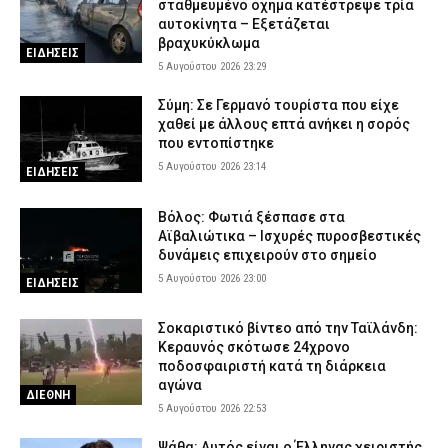
σταθμευμένο όχημα κατέστρεψε τρία
αυτοκίνητα – Εξετάζεται
βραχυκύκλωμα
ΕΙΔΗΣΕΙΣ
5 Αυγούστου 2026 23:29
Σύμη: Σε Γερμανό τουρίστα που είχε
χαθεί με άλλους επτά ανήκει η σορός
που εντοπίστηκε
5 Αυγούστου 2026 23:14
ΕΙΔΗΣΕΙΣ
Βόλος: Φωτιά ξέσπασε στα
Αϊβαλιώτικα – Ισχυρές πυροσβεστικές
δυνάμεις επιχειρούν στο σημείο
5 Αυγούστου 2026 23:00
ΕΙΔΗΣΕΙΣ
Σοκαριστικό βίντεο από την Ταϊλάνδη:
Κεραυνός σκότωσε 24χρονο
ποδοσφαιριστή κατά τη διάρκεια
αγώνα
ΔΙΕΘΝΗ
5 Αυγούστου 2026 22:53
Ψάθα: Αυτός είναι ο Έλληνας χειριστής