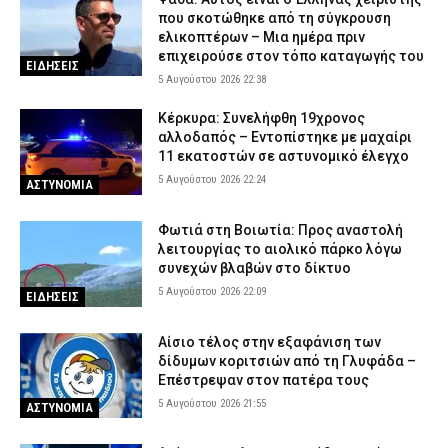
που σκοτώθηκε από τη σύγκρουση
ελικοπτέρων – Μια ημέρα πριν
επιχειρούσε στον τόπο καταγωγής του
ΕΙΔΗΣΕΙΣ
5 Αυγούστου 2026 22:38
Κέρκυρα: Συνελήφθη 19χρονος
αλλοδαπός – Εντοπίστηκε με μαχαίρι
11 εκατοστών σε αστυνομικό έλεγχο
5 Αυγούστου 2026 22:24
ΑΣΤΥΝΟΜΙΑ
Φωτιά στη Βοιωτία: Προς αναστολή
λειτουργίας το αιολικό πάρκο λόγω
συνεχών βλαβών στο δίκτυο
5 Αυγούστου 2026 22:09
ΕΙΔΗΣΕΙΣ
Αίσιο τέλος στην εξαφάνιση των
δίδυμων κοριτσιών από τη Γλυφάδα –
Επέστρεψαν στον πατέρα τους
5 Αυγούστου 2026 21:55
ΑΣΤΥΝΟΜΙΑ