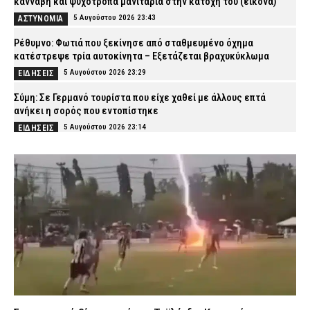
κάνναβη και ψυχοτρόπα μανιτάρια στην κατοχή του (εικόνα)
5 Αυγούστου 2026 23:43
ΑΣΤΥΝΟΜΙΑ
Ρέθυμνο: Φωτιά που ξεκίνησε από σταθμευμένο όχημα
κατέστρεψε τρία αυτοκίνητα – Εξετάζεται βραχυκύκλωμα
5 Αυγούστου 2026 23:29
ΕΙΔΗΣΕΙΣ
Σύμη: Σε Γερμανό τουρίστα που είχε χαθεί με άλλους επτά
ανήκει η σορός που εντοπίστηκε
5 Αυγούστου 2026 23:14
ΕΙΔΗΣΕΙΣ
Βόλος: Φωτιά ξέσπασε στα Αϊβαλιώτικα – Ισχυρές
πυροσβεστικές δυνάμεις επιχειρούν στο σημείο
5 Αυγούστου 2026 23:00
ΕΙΔΗΣΕΙΣ
Σοκαριστικό βίντεο από την Ταϊλάνδη: Κεραυνός σκότωσε
24χρονο ποδοσφαιριστή κατά τη διάρκεια αγώνα
5 Αυγούστου 2026 22:53
ΔΙΕΘΝΗ
Ψάθα: Αυτός είναι ο Έλληνας χειριστής που σκοτώθηκε από τη
σύγκρουση ελικοπτέρων – Μια ημέρα πριν επιχειρούσε στον
τόπο καταγωγής του
5 Αυγούστου 2026 22:38
ΕΙΔΗΣΕΙΣ