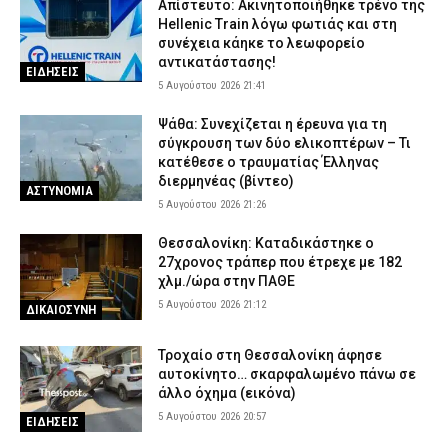
Απίστευτο: Ακινητοποιήθηκε τρένο της
Hellenic Train λόγω φωτιάς και στη
συνέχεια κάηκε το λεωφορείο
αντικατάστασης!
ΕΙΔΗΣΕΙΣ
5 Αυγούστου 2026 21:41
Ψάθα: Συνεχίζεται η έρευνα για τη
σύγκρουση των δύο ελικοπτέρων – Τι
κατέθεσε ο τραυματίας Έλληνας
διερμηνέας (βίντεο)
ΑΣΤΥΝΟΜΙΑ
5 Αυγούστου 2026 21:26
Θεσσαλονίκη: Καταδικάστηκε ο
27χρονος τράπερ που έτρεχε με 182
χλμ./ώρα στην ΠΑΘΕ
5 Αυγούστου 2026 21:12
ΔΙΚΑΙΟΣΥΝΗ
Τροχαίο στη Θεσσαλονίκη άφησε
αυτοκίνητο… σκαρφαλωμένο πάνω σε
άλλο όχημα (εικόνα)
5 Αυγούστου 2026 20:57
ΕΙΔΗΣΕΙΣ