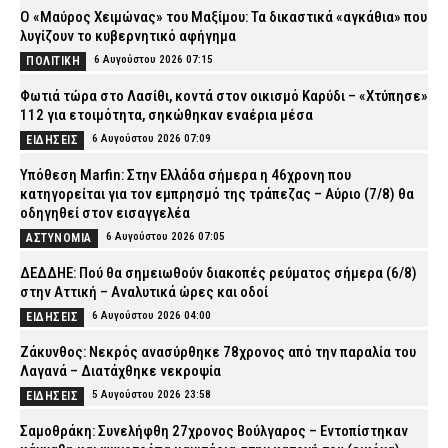
Ο «Μαύρος Χειμώνας» του Μαξίμου: Τα δικαστικά «αγκάθια» που
λυγίζουν το κυβερνητικό αφήγημα
6 Αυγούστου 2026 07:15
ΠΟΛΙΤΙΚΗ
Φωτιά τώρα στο Λασίθι, κοντά στον οικισμό Καρύδι – «Χτύπησε»
112 για ετοιμότητα, σηκώθηκαν εναέρια μέσα
6 Αυγούστου 2026 07:09
ΕΙΔΗΣΕΙΣ
Υπόθεση Marfin: Στην Ελλάδα σήμερα η 46χρονη που
κατηγορείται για τον εμπρησμό της τράπεζας – Αύριο (7/8) θα
οδηγηθεί στον εισαγγελέα
6 Αυγούστου 2026 07:05
ΑΣΤΥΝΟΜΙΑ
ΔΕΔΔΗΕ: Πού θα σημειωθούν διακοπές ρεύματος σήμερα (6/8)
στην Αττική – Αναλυτικά ώρες και οδοί
6 Αυγούστου 2026 04:00
ΕΙΔΗΣΕΙΣ
Ζάκυνθος: Νεκρός ανασύρθηκε 78χρονος από την παραλία του
Λαγανά – Διατάχθηκε νεκροψία
5 Αυγούστου 2026 23:58
ΕΙΔΗΣΕΙΣ
Σαμοθράκη: Συνελήφθη 27χρονος Βούλγαρος – Εντοπίστηκαν