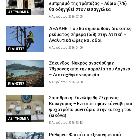
Οινόη – Χαλκίδα: Διακοπή σιδηροδρομικής γραμμής λόγω
εμπρησμό της τράπεζας – Αύριο (7/8)
φωτιάς – Τι ανακοίνωσε η Hellenic Train
θα οδηγηθεί στον εισαγγελέα
ΑΣΤΥΝΟΜΙΑ
6 Αυγούστου 2026 07:05
5 Αυγούστου 2026 17:42
ΕΙΔΗΣΕΙΣ
ΔΕΔΔΗΕ: Πού θα σημειωθούν διακοπές
ρεύματος σήμερα (6/8) στην Αττική –
Αναλυτικά ώρες και οδοί
6 Αυγούστου 2026 04:00
ΕΙΔΗΣΕΙΣ
Ζάκυνθος: Νεκρός ανασύρθηκε
78χρονος από την παραλία του Λαγανά
– Διατάχθηκε νεκροψία
5 Αυγούστου 2026 23:58
ΕΙΔΗΣΕΙΣ
Σαμοθράκη: Συνελήφθη 27χρονος
Βούλγαρος – Εντοπίστηκαν κάνναβη και
ψυχοτρόπα μανιτάρια στην κατοχή του
(εικόνα)
ΑΣΤΥΝΟΜΙΑ
5 Αυγούστου 2026 23:43
Ρέθυμνο: Φωτιά που ξεκίνησε από