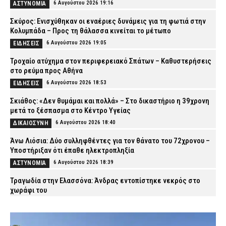
6 Αυγούστου 2026 19:16
ΑΣΤΥΝΟΜΙΑ
Σκύρος: Ενισχύθηκαν οι εναέριες δυνάμεις για τη φωτιά στην
Κολυμπάδα – Προς τη θάλασσα κινείται το μέτωπο
6 Αυγούστου 2026 19:05
ΕΙΔΗΣΕΙΣ
Τροχαίο ατύχημα στον περιφερειακό Σπάτων – Καθυστερήσεις
στο ρεύμα προς Αθήνα
6 Αυγούστου 2026 18:53
ΕΙΔΗΣΕΙΣ
Σκιάθος: «Δεν θυμάμαι και πολλά» – Στο δικαστήριο η 39χρονη
μετά το ξέσπασμα στο Κέντρο Υγείας
6 Αυγούστου 2026 18:40
ΔΙΚΑΙΟΣΥΝΗ
Άνω Λιόσια: Δύο συλληφθέντες για τον θάνατο του 72χρονου –
Υποστήριξαν ότι έπαθε ηλεκτροπληξία
6 Αυγούστου 2026 18:39
ΑΣΤΥΝΟΜΙΑ
Τραγωδία στην Ελασσόνα: Άνδρας εντοπίστηκε νεκρός στο
χωράφι του
6 Αυγούστου 2026 18:28
ΕΙΔΗΣΕΙΣ
Χανιά: Θρίλερ με τον θάνατο της 75χρονης – Είχε προσαχθεί στο