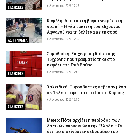
6 Αυγούστου 2026 17:26
ΕΙΔΗΣΕΙΣ
Κυψέλη: Από το «τη βρήκα νεκρή» στη
σιωπή – Η νέα τακτική του 26χρονου
Αφγανού για τη βαλίτσα με τη σορό
6 Αυγούστου 2026 17:15
ΑΣΤΥΝΟΜΙΑ
Σαμοθράκη: Επιχείρηση διάσωσης
15χρονης που τραυματίστηκε στο
κεφάλι στη Γριά Βάθρα
6 Αυγούστου 2026 17:02
ΕΙΔΗΣΕΙΣ
Χαλκιδική: Πυροσβέστες έσβησαν μέσα
σε 15 λεπτά φωτιά στο Πόρτο Καρράς
6 Αυγούστου 2026 16:50
ΕΙΔΗΣΕΙΣ
Meteo: Πότε αρχίζει η περίοδος των
δασικών πυρκαγιών στην Ελλάδα – Οι
έξι πιο επικίνδυνες εβδομάδες του