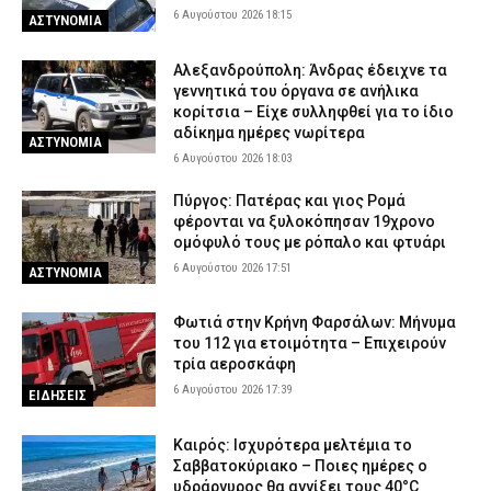
6 Αυγούστου 2026 18:15
ΑΣΤΥΝΟΜΙΑ
Αλεξανδρούπολη: Άνδρας έδειχνε τα
γεννητικά του όργανα σε ανήλικα
κορίτσια – Είχε συλληφθεί για το ίδιο
αδίκημα ημέρες νωρίτερα
ΑΣΤΥΝΟΜΙΑ
6 Αυγούστου 2026 18:03
Πύργος: Πατέρας και γιος Ρομά
φέρονται να ξυλοκόπησαν 19χρονο
ομόφυλό τους με ρόπαλο και φτυάρι
6 Αυγούστου 2026 17:51
ΑΣΤΥΝΟΜΙΑ
Φωτιά στην Κρήνη Φαρσάλων: Μήνυμα
του 112 για ετοιμότητα – Επιχειρούν
τρία αεροσκάφη
6 Αυγούστου 2026 17:39
ΕΙΔΗΣΕΙΣ
Καιρός: Ισχυρότερα μελτέμια το
Σαββατοκύριακο – Ποιες ημέρες ο
υδράργυρος θα αγγίξει τους 40°C