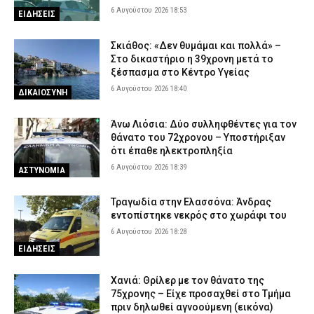
6 Αυγούστου 2026 18:53
ΕΙΔΗΣΕΙΣ
Σκιάθος: «Δεν θυμάμαι και πολλά» –
Στο δικαστήριο η 39χρονη μετά το
ξέσπασμα στο Κέντρο Υγείας
6 Αυγούστου 2026 18:40
ΔΙΚΑΙΟΣΥΝΗ
Άνω Λιόσια: Δύο συλληφθέντες για τον
θάνατο του 72χρονου – Υποστήριξαν
ότι έπαθε ηλεκτροπληξία
6 Αυγούστου 2026 18:39
ΑΣΤΥΝΟΜΙΑ
Τραγωδία στην Ελασσόνα: Άνδρας
εντοπίστηκε νεκρός στο χωράφι του
6 Αυγούστου 2026 18:28
ΕΙΔΗΣΕΙΣ
Χανιά: Θρίλερ με τον θάνατο της
75χρονης – Είχε προσαχθεί στο Τμήμα
πριν δηλωθεί αγνοούμενη (εικόνα)