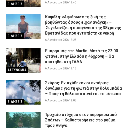
μέσα
6 Αυγούστου 2026 19:40
ΕΙΔΗΣΕΙΣ
6 Αυγούστου 2026 13:34
ΕΙΔΗΣΕΙΣ
Κυψέλη: «Αφιέρωσε τη ζωή της
Κεντρική Μακεδονία: Εννέα νεκροί στην άσφαλτο τον Ιούνιο –
βοηθώντας όσους είχαν ανάγκη» –
Πάνω από 2.100 πρόστιμα για υπερβολική ταχύτητα
Συγκλονίζει η οικογένεια της 38χρονης
6 Αυγούστου 2026 13:24
ΑΣΤΥΝΟΜΙΑ
Βρετανίδας που εντοπίστηκε νεκρή
ΕΙΔΗΣΕΙΣ
6 Αυγούστου 2026 19:27
Πόρτο Γερμενό: Εικόνες ολικής καταστροφής μετά τη μεγάλη
φωτιά – Καμένα σπίτια, στάχτες και αποκαΐδια
Εμπρησμός στη Marfin: Μετά τις 22:00
6 Αυγούστου 2026 13:09
ΕΙΔΗΣΕΙΣ
φτάνει στην Ελλάδα η 46χρονη – Θα
κρατηθεί στη ΓΑΔΑ
Λάρισα: Συνελήφθησαν δύο άτομα που έκλεψαν
6 Αυγούστου 2026 19:16
ΑΣΤΥΝΟΜΙΑ
μετασχηματιστή του ΔΕΔΔΗΕ
6 Αυγούστου 2026 12:59
ΑΣΤΥΝΟΜΙΑ
Σκύρος: Ενισχύθηκαν οι εναέριες
δυνάμεις για τη φωτιά στην Κολυμπάδα
– Προς τη θάλασσα κινείται το μέτωπο
6 Αυγούστου 2026 19:05
ΕΙΔΗΣΕΙΣ
Τροχαίο ατύχημα στον περιφερειακό
Σπάτων – Καθυστερήσεις στο ρεύμα
προς Αθήνα