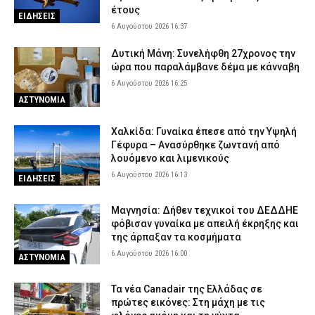
έτους
ΕΙΔΗΣΕΙΣ
6 Αυγούστου 2026 16:37
Δυτική Μάνη: Συνελήφθη 27χρονος την
ώρα που παραλάμβανε δέμα με κάνναβη
6 Αυγούστου 2026 16:25
ΑΣΤΥΝΟΜΙΑ
Χαλκίδα: Γυναίκα έπεσε από την Υψηλή
Γέφυρα – Ανασύρθηκε ζωντανή από
λουόμενο και λιμενικούς
6 Αυγούστου 2026 16:13
ΕΙΔΗΣΕΙΣ
Μαγνησία: Δήθεν τεχνικοί του ΔΕΔΔΗΕ
φόβισαν γυναίκα με απειλή έκρηξης και
της άρπαξαν τα κοσμήματα
6 Αυγούστου 2026 16:00
ΑΣΤΥΝΟΜΙΑ
Τα νέα Canadair της Ελλάδας σε
πρώτες εικόνες: Στη μάχη με τις