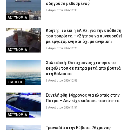
παρκαδόρο – Πήρε τη θέση του ο ιδιοκτήτης και συνελήφθη και
οδηγούσε μεθυσμένος
αυτός
8 Αυγούστου 2026 12:33
7 Αυγούστου 2026 23:05
ΑΣΤΥΝΟΜΙΑ
ΑΣΤΥΝΟΜΙΑ
Πύργος: Φίδι εμφανίστηκε στα Επείγοντα του νοσοκομείου και
προκάλεσε αναστάτωση
Κρήτη: Τι λέει η ΕΛ.ΑΣ. για την υπόθεση
του τουρίστα – «Ζήτησε να συνευρεθεί
7 Αυγούστου 2026 22:51
ΕΙΔΗΣΕΙΣ
με εργαζόμενη και όχι με ανήλικη»
Πανικός σε μοναστήρι στην Κύπρο: Μοναχός επιτέθηκε με
8 Αυγούστου 2026 12:20
ΑΣΤΥΝΟΜΙΑ
μαχαίρι και τραυμάτισε δύο άτομα!
7 Αυγούστου 2026 22:36
ΔΙΕΘΝΗ
Χαλκιδική: Οκτάχρονος χτύπησε το
κεφάλι του σε πέτρα μετά από βουτιά
Παλαιό Φάληρο: Φωτιά σε κατάστημα με ναυτιλιακά είδη –
στη θάλασσα
Εκκενώνεται προληπτικά πολυκατοικία
8 Αυγούστου 2026 12:08
ΕΙΔΗΣΕΙΣ
7 Αυγούστου 2026 22:22
ΕΙΔΗΣΕΙΣ
Συνελήφθη 14χρονος για κλοπές στην
Πάτρα – Δεν είχε εκδόσει ταυτότητα
8 Αυγούστου 2026 11:54
ΑΣΤΥΝΟΜΙΑ
Τραγωδία στην Εύβοια: 76χρονος