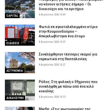
να κάνουν αιτήσεις σήμερα – Οι
δικαιούχοι και τα κριτήρια
8 Αυγούστου 2026 10:49
CAPITAL
Φωτιά σε εγκαταλελειμμένο κτίριο
στην Κουμουνδούρου –
Απεγκλωβίστηκε ένα άτομο
8 Αυγούστου 2026 10:37
ΕΙΔΗΣΕΙΣ
Συνελήφθησαν τέσσερις νεαροί για
ναρκωτικά στη Θεσσαλονίκη
8 Αυγούστου 2026 10:27
ΑΣΤΥΝΟΜΙΑ
Ρόδος: Στη φυλακή ο 59χρονος που
συνελήφθη με πάνω από ένα κιλό
κοκαΐνης
8 Αυγούστου 2026 10:13
ΔΙΚΑΙΟΣΥΝΗ
Marfin: «Στις φωτογραφίες της