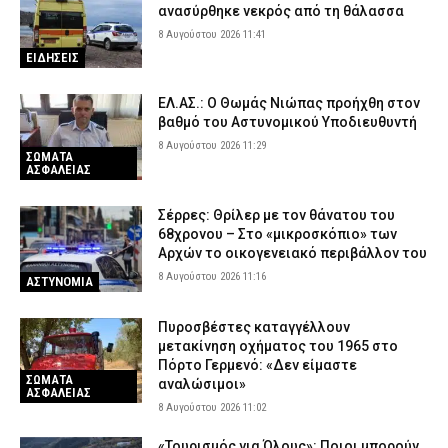
ανασύρθηκε νεκρός από τη θάλασσα
8 Αυγούστου 2026 11:41
ΕΙΔΗΣΕΙΣ
ΕΛ.ΑΣ.: Ο Θωμάς Νιώπας προήχθη στον
βαθμό του Αστυνομικού Υποδιευθυντή
8 Αυγούστου 2026 11:29
ΣΩΜΑΤΑ
ΑΣΦΑΛΕΙΑΣ
Σέρρες: Θρίλερ με τον θάνατου του
68χρονου – Στο «μικροσκόπιο» των
Αρχών το οικογενειακό περιβάλλον του
8 Αυγούστου 2026 11:16
ΑΣΤΥΝΟΜΙΑ
Πυροσβέστες καταγγέλλουν
μετακίνηση οχήματος του 1965 στο
Πόρτο Γερμενό: «Δεν είμαστε
ΣΩΜΑΤΑ
αναλώσιμοι»
ΑΣΦΑΛΕΙΑΣ
8 Αυγούστου 2026 11:02
«Τουρισμός για Όλους»: Ποιοι μπορούν