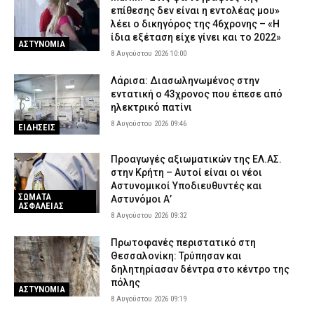
επίθεσης δεν είναι η εντολέας μου»
λέει ο δικηγόρος της 46χρονης – «Η
ίδια εξέταση είχε γίνει και το 2022»
ΑΣΤΥΝΟΜΙΑ
8 Αυγούστου 2026 10:00
Λάρισα: Διασωληνωμένος στην
εντατική ο 43χρονος που έπεσε από
ηλεκτρικό πατίνι
8 Αυγούστου 2026 09:46
ΕΙΔΗΣΕΙΣ
Προαγωγές αξιωματικών της ΕΛ.ΑΣ.
στην Κρήτη – Αυτοί είναι οι νέοι
Αστυνομικοί Υποδιευθυντές και
ΣΩΜΑΤΑ
Αστυνόμοι Α’
ΑΣΦΑΛΕΙΑΣ
8 Αυγούστου 2026 09:32
Πρωτοφανές περιστατικό στη
Θεσσαλονίκη: Τρύπησαν και
δηλητηρίασαν δέντρα στο κέντρο της
πόλης
ΑΣΤΥΝΟΜΙΑ
8 Αυγούστου 2026 09:19