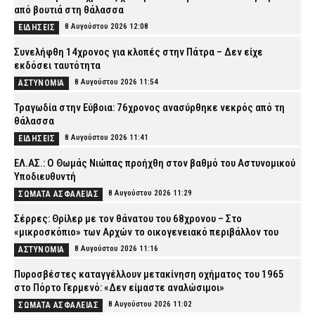
από βουτιά στη θάλασσα
8 Αυγούστου 2026 12:08
ΕΙΔΗΣΕΙΣ
Συνελήφθη 14χρονος για κλοπές στην Πάτρα – Δεν είχε
εκδόσει ταυτότητα
8 Αυγούστου 2026 11:54
ΑΣΤΥΝΟΜΙΑ
Τραγωδία στην Εύβοια: 76χρονος ανασύρθηκε νεκρός από τη
θάλασσα
8 Αυγούστου 2026 11:41
ΕΙΔΗΣΕΙΣ
ΕΛ.ΑΣ.: Ο Θωμάς Νιώπας προήχθη στον βαθμό του Αστυνομικού
Υποδιευθυντή
8 Αυγούστου 2026 11:29
ΣΩΜΑΤΑ ΑΣΦΑΛΕΙΑΣ
Σέρρες: Θρίλερ με τον θάνατου του 68χρονου – Στο
«μικροσκόπιο» των Αρχών το οικογενειακό περιβάλλον του
8 Αυγούστου 2026 11:16
ΑΣΤΥΝΟΜΙΑ
Πυροσβέστες καταγγέλλουν μετακίνηση οχήματος του 1965
στο Πόρτο Γερμενό: «Δεν είμαστε αναλώσιμοι»
8 Αυγούστου 2026 11:02
ΣΩΜΑΤΑ ΑΣΦΑΛΕΙΑΣ