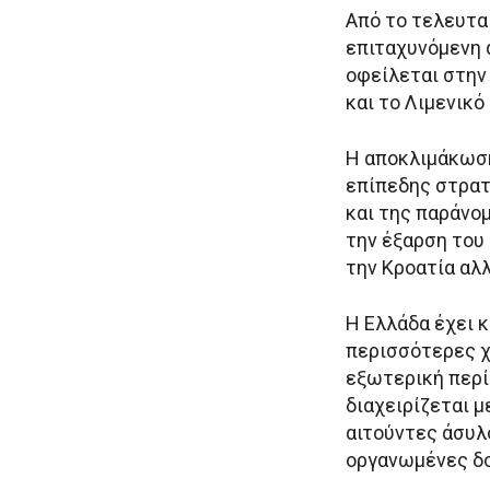
Από το τελευτα
επιταχυνόμενη
οφείλεται στην
και το Λιμενικό
Η αποκλιμάκωση
επίπεδης στρα
και της παράνομ
την έξαρση του 
την Κροατία αλλ
Η Ελλάδα έχει κ
περισσότερες χ
εξωτερική περίμ
διαχειρίζεται μ
αιτούντες άσυλο
οργανωμένες δ