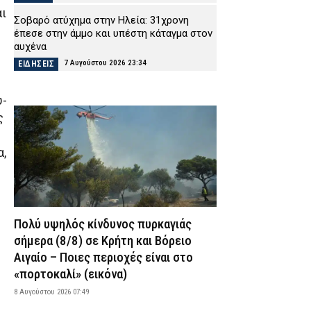
αι
Σοβαρό ατύχημα στην Ηλεία: 31χρονη
έπεσε στην άμμο και υπέστη κάταγμα στον
αυχένα
7 Αυγούστου 2026 23:34
ΕΙΔΗΣΕΙΣ
Τραγωδίες σε Βόλο, Χαλκίδα και Βούλα:
ύ-
Τρεις ηλικιωμένοι έχασαν τη ζωή τους στη
θάλασσα
ς
7 Αυγούστου 2026 23:19
ΕΙΔΗΣΕΙΣ
α,
Χανιά: Αστυνομικοί παρίσταναν τους
τουρίστες και συνέλαβαν παρκαδόρο –
Πήρε τη θέση του ο ιδιοκτήτης και
συνελήφθη και αυτός
7 Αυγούστου 2026 23:05
ΑΣΤΥΝΟΜΙΑ
Πολύ υψηλός κίνδυνος πυρκαγιάς
Πύργος: Φίδι εμφανίστηκε στα Επείγοντα
σήμερα (8/8) σε Κρήτη και Βόρειο
του νοσοκομείου και προκάλεσε
Αιγαίο – Ποιες περιοχές είναι στο
αναστάτωση
«πορτοκαλί» (εικόνα)
7 Αυγούστου 2026 22:51
ΕΙΔΗΣΕΙΣ
8 Αυγούστου 2026 07:49
Πανικός σε μοναστήρι στην Κύπρο: