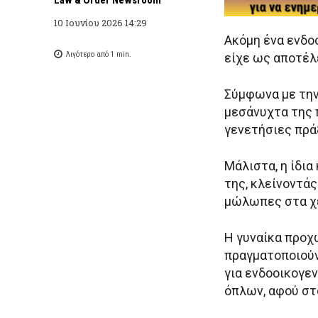
10 Ιουνίου 2026 14:29
Ακόμη ένα ενδο
Λιγότερο από 1
min.
είχε ως αποτέλ
Σύμφωνα με την
μεσάνυχτα της 
γενετήσιες πρά
Μάλιστα, η ίδια
της, κλείνοντάς
μώλωπες στα χ
Η γυναίκα προχώ
πραγματοποιούν
για ενδοοικογεν
όπλων, αφού στο