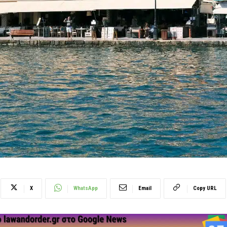
X
WhatsApp
Email
Copy URL