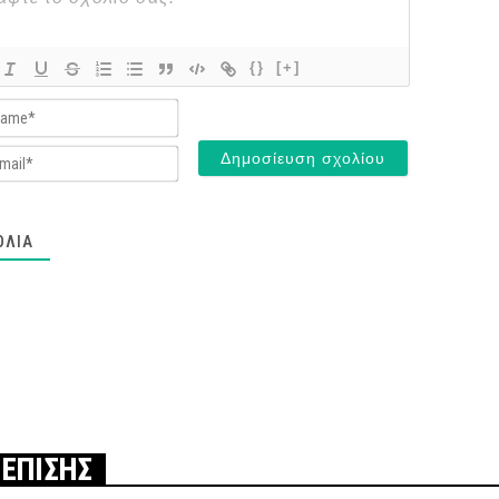
{}
[+]
Name*
Email*
ΌΛΙΑ
 ΕΠΙΣΗΣ