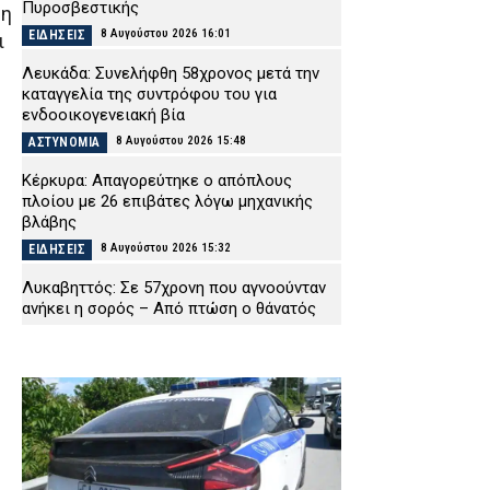
Πυροσβεστικής
ση
8 Αυγούστου 2026 16:01
ΕΙΔΗΣΕΙΣ
ι
Λευκάδα: Συνελήφθη 58χρονος μετά την
καταγγελία της συντρόφου του για
ενδοοικογενειακή βία
8 Αυγούστου 2026 15:48
ΑΣΤΥΝΟΜΙΑ
Κέρκυρα: Απαγορεύτηκε ο απόπλους
πλοίου με 26 επιβάτες λόγω μηχανικής
βλάβης
8 Αυγούστου 2026 15:32
ΕΙΔΗΣΕΙΣ
Λυκαβηττός: Σε 57χρονη που αγνοούνταν
ανήκει η σορός – Από πτώση ο θάνατός
της
8 Αυγούστου 2026 15:17
ΑΣΤΥΝΟΜΙΑ
Συνελήφθησαν τρία άτομα για διακίνηση
ναρκωτικών στην Αττική και την
Πανεπιστημιούπολη Ζωγράφου – Θα
έβγαζαν πάνω από 90.000 ευρώ (βίντεο)
8 Αυγούστου 2026 15:06
ΑΣΤΥΝΟΜΙΑ