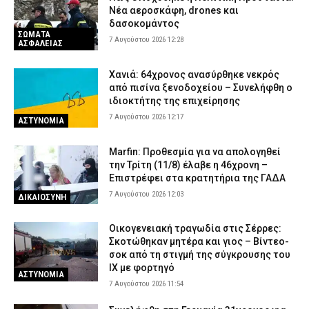
Νέα αεροσκάφη, drones και
δασοκομάντος
ΣΩΜΑΤΑ
7 Αυγούστου 2026 12:28
ΑΣΦΑΛΕΙΑΣ
Χανιά: 64χρονος ανασύρθηκε νεκρός
από πισίνα ξενοδοχείου – Συνελήφθη ο
ιδιοκτήτης της επιχείρησης
7 Αυγούστου 2026 12:17
ΑΣΤΥΝΟΜΙΑ
Marfin: Προθεσμία για να απολογηθεί
την Τρίτη (11/8) έλαβε η 46χρονη –
Επιστρέφει στα κρατητήρια της ΓΑΔΑ
7 Αυγούστου 2026 12:03
ΔΙΚΑΙΟΣΥΝΗ
Οικογενειακή τραγωδία στις Σέρρες:
Σκοτώθηκαν μητέρα και γιος – Βίντεο-
σοκ από τη στιγμή της σύγκρουσης του
ΙΧ με φορτηγό
ΑΣΤΥΝΟΜΙΑ
7 Αυγούστου 2026 11:54