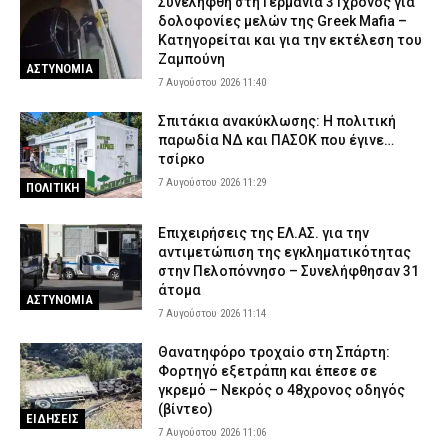
Συνελήφθη στη Γερμανία 31χρονος για
δολοφονίες μελών της Greek Mafia –
Κατηγορείται και για την εκτέλεση του
Ζαμπούνη
ΑΣΤΥΝΟΜΙΑ
7 Αυγούστου 2026 11:40
Σπιτάκια ανακύκλωσης: Η πολιτική
παρωδία ΝΔ και ΠΑΣΟΚ που έγινε…
τσίρκο
7 Αυγούστου 2026 11:29
ΠΟΛΙΤΙΚΗ
Επιχειρήσεις της ΕΛ.ΑΣ. για την
αντιμετώπιση της εγκληματικότητας
στην Πελοπόννησο – Συνελήφθησαν 31
άτομα
ΑΣΤΥΝΟΜΙΑ
7 Αυγούστου 2026 11:14
Θανατηφόρο τροχαίο στη Σπάρτη:
Φορτηγό εξετράπη και έπεσε σε
γκρεμό – Νεκρός ο 48χρονος οδηγός
(βίντεο)
ΕΙΔΗΣΕΙΣ
7 Αυγούστου 2026 11:06