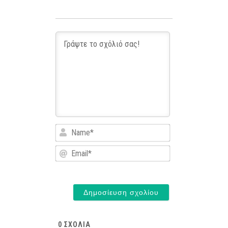
Name*
Email*
0
ΣΧΌΛΙΑ