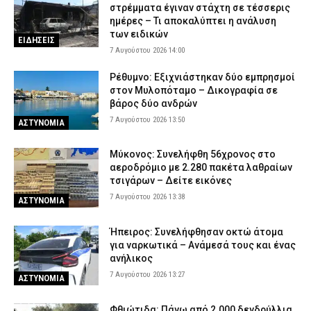
στρέμματα έγιναν στάχτη σε τέσσερις
ημέρες – Τι αποκαλύπτει η ανάλυση
των ειδικών
ΕΙΔΗΣΕΙΣ
7 Αυγούστου 2026 14:00
Ρέθυμνο: Εξιχνιάστηκαν δύο εμπρησμοί
στον Μυλοπόταμο – Δικογραφία σε
βάρος δύο ανδρών
7 Αυγούστου 2026 13:50
ΑΣΤΥΝΟΜΙΑ
Μύκονος: Συνελήφθη 56χρονος στο
αεροδρόμιο με 2.280 πακέτα λαθραίων
τσιγάρων – Δείτε εικόνες
7 Αυγούστου 2026 13:38
ΑΣΤΥΝΟΜΙΑ
Ήπειρος: Συνελήφθησαν οκτώ άτομα
για ναρκωτικά – Ανάμεσά τους και ένας
ανήλικος
7 Αυγούστου 2026 13:27
ΑΣΤΥΝΟΜΙΑ
Φθιώτιδα: Πάνω από 2.000 δενδρύλλια