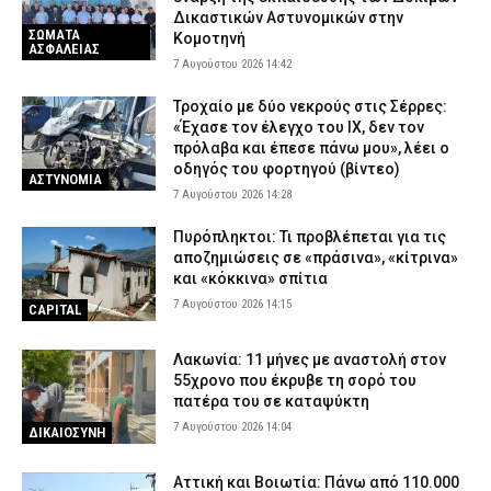
ζημία»
Δικαστικών Αστυνομικών στην
7 Αυγούστου 2026 08:24
ΣΩΜΑΤΑ
ΣΩΜΑΤΑ ΑΣΦΑΛΕΙΑΣ
Κομοτηνή
ΑΣΦΑΛΕΙΑΣ
7 Αυγούστου 2026 14:42
Τροχαίο με δύο νεκρούς στις Σέρρες:
«Έχασε τον έλεγχο του ΙΧ, δεν τον
πρόλαβα και έπεσε πάνω μου», λέει ο
οδηγός του φορτηγού (βίντεο)
ΑΣΤΥΝΟΜΙΑ
7 Αυγούστου 2026 14:28
Πυρόπληκτοι: Τι προβλέπεται για τις
αποζημιώσεις σε «πράσινα», «κίτρινα»
και «κόκκινα» σπίτια
7 Αυγούστου 2026 14:15
CAPITAL
Λακωνία: 11 μήνες με αναστολή στον
55χρονο που έκρυβε τη σορό του
πατέρα του σε καταψύκτη
7 Αυγούστου 2026 14:04
ΔΙΚΑΙΟΣΥΝΗ
Αττική και Βοιωτία: Πάνω από 110.000