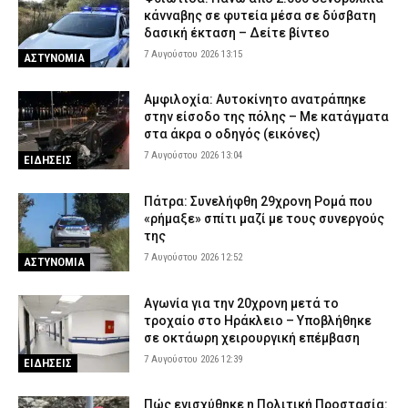
κάνναβης σε φυτεία μέσα σε δύσβατη
δασική έκταση – Δείτε βίντεο
7 Αυγούστου 2026 13:15
ΑΣΤΥΝΟΜΙΑ
Αμφιλοχία: Αυτοκίνητο ανατράπηκε
στην είσοδο της πόλης – Με κατάγματα
στα άκρα ο οδηγός (εικόνες)
7 Αυγούστου 2026 13:04
ΕΙΔΗΣΕΙΣ
Πάτρα: Συνελήφθη 29χρονη Ρομά που
«ρήμαξε» σπίτι μαζί με τους συνεργούς
της
7 Αυγούστου 2026 12:52
ΑΣΤΥΝΟΜΙΑ
Αγωνία για την 20χρονη μετά το
τροχαίο στο Ηράκλειο – Υποβλήθηκε
σε οκτάωρη χειρουργική επέμβαση
7 Αυγούστου 2026 12:39
ΕΙΔΗΣΕΙΣ
Πώς ενισχύθηκε η Πολιτική Προστασία: