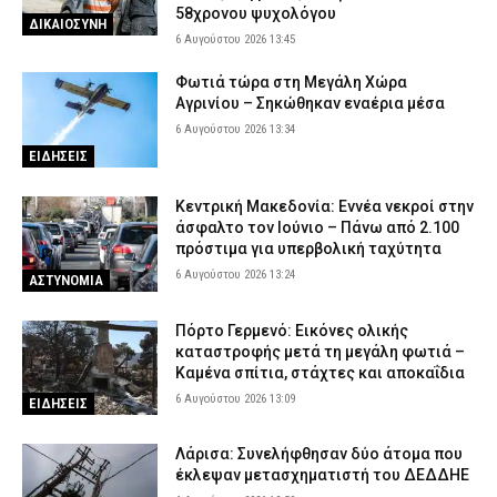
58χρονου ψυχολόγου
ΔΙΚΑΙΟΣΥΝΗ
6 Αυγούστου 2026 13:45
Φωτιά τώρα στη Μεγάλη Χώρα
Αγρινίου – Σηκώθηκαν εναέρια μέσα
6 Αυγούστου 2026 13:34
ΕΙΔΗΣΕΙΣ
Κεντρική Μακεδονία: Εννέα νεκροί στην
άσφαλτο τον Ιούνιο – Πάνω από 2.100
πρόστιμα για υπερβολική ταχύτητα
6 Αυγούστου 2026 13:24
ΑΣΤΥΝΟΜΙΑ
Πόρτο Γερμενό: Εικόνες ολικής
καταστροφής μετά τη μεγάλη φωτιά –
Καμένα σπίτια, στάχτες και αποκαΐδια
6 Αυγούστου 2026 13:09
ΕΙΔΗΣΕΙΣ
Λάρισα: Συνελήφθησαν δύο άτομα που
έκλεψαν μετασχηματιστή του ΔΕΔΔΗΕ