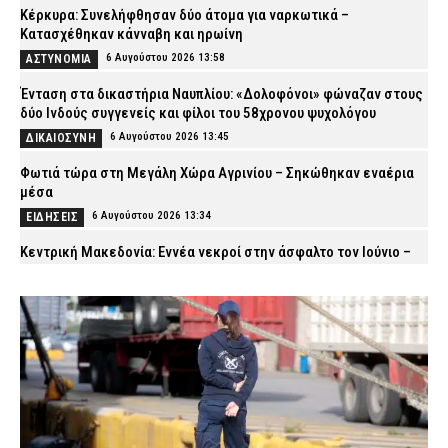
Κέρκυρα: Συνελήφθησαν δύο άτομα για ναρκωτικά –
Κατασχέθηκαν κάνναβη και ηρωίνη
6 Αυγούστου 2026 13:58
ΑΣΤΥΝΟΜΙΑ
Ένταση στα δικαστήρια Ναυπλίου: «Δολοφόνοι» φώναζαν στους
δύο Ινδούς συγγενείς και φίλοι του 58χρονου ψυχολόγου
6 Αυγούστου 2026 13:45
ΔΙΚΑΙΟΣΥΝΗ
Φωτιά τώρα στη Μεγάλη Χώρα Αγρινίου – Σηκώθηκαν εναέρια
μέσα
6 Αυγούστου 2026 13:34
ΕΙΔΗΣΕΙΣ
Κεντρική Μακεδονία: Εννέα νεκροί στην άσφαλτο τον Ιούνιο –
Πάνω από 2.100 πρόστιμα για υπερβολική ταχύτητα
6 Αυγούστου 2026 13:24
ΑΣΤΥΝΟΜΙΑ
Πόρτο Γερμενό: Εικόνες ολικής καταστροφής μετά τη μεγάλη
φωτιά – Καμένα σπίτια, στάχτες και αποκαΐδια
6 Αυγούστου 2026 13:09
ΕΙΔΗΣΕΙΣ
Λάρισα: Συνελήφθησαν δύο άτομα που έκλεψαν
μετασχηματιστή του ΔΕΔΔΗΕ