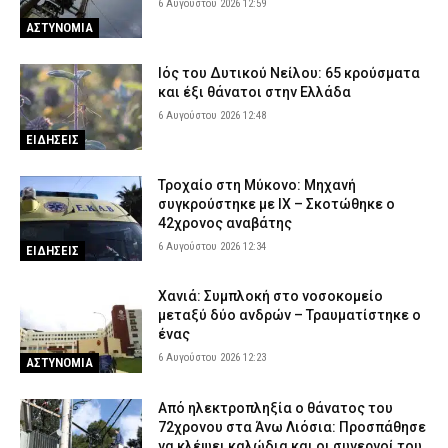
6 Αυγούστου 2026 12:59
ΑΣΤΥΝΟΜΙΑ
Ιός του Δυτικού Νείλου: 65 κρούσματα
και έξι θάνατοι στην Ελλάδα
6 Αυγούστου 2026 12:48
ΕΙΔΗΣΕΙΣ
Τροχαίο στη Μύκονο: Μηχανή
συγκρούστηκε με ΙΧ – Σκοτώθηκε ο
42χρονος αναβάτης
6 Αυγούστου 2026 12:34
ΕΙΔΗΣΕΙΣ
Χανιά: Συμπλοκή στο νοσοκομείο
μεταξύ δύο ανδρών – Τραυματίστηκε ο
ένας
6 Αυγούστου 2026 12:23
ΑΣΤΥΝΟΜΙΑ
Από ηλεκτροπληξία ο θάνατος του
72χρονου στα Άνω Λιόσια: Προσπάθησε
να κλέψει καλώδια και οι συνεργοί του