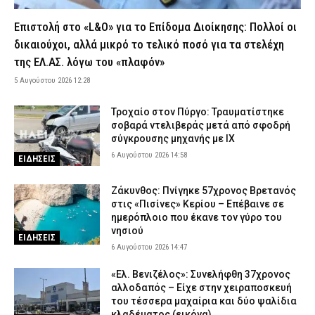
6 Αυγούστου 2026 09:22
ΑΣΤΥΝΟΜΙΑ
Επιστολή στο «L&O» για το Επίδομα Διοίκησης: Πολλοί οι
Προφυλακίστηκε ο 44χρονος που συνελήφθη για εμπρησμό
δικαιούχοι, αλλά μικρό το τελικό ποσό για τα στελέχη
στην Κεφαλονιά – Μεταφέρεται στις φυλακές Αγίου Στεφάνου
της ΕΛ.ΑΣ. λόγω του «πλαφόν»
6 Αυγούστου 2026 09:06
ΑΣΤΥΝΟΜΙΑ
5 Αυγούστου 2026 12:28
Θεσσαλονίκη: Φωτιά σε διαμέρισμα στην Πολίχνη –
Απεγκλωβίστηκαν δύο ένοικοι (βίντεο)
Τροχαίο στον Πύργο: Τραυματίστηκε
σοβαρά ντελιβεράς μετά από σφοδρή
6 Αυγούστου 2026 08:54
ΕΙΔΗΣΕΙΣ
σύγκρουσης μηχανής με ΙΧ
H πολύτιμη συνδρομή των Ενόπλων Δυνάμεων στη φωτιά της
6 Αυγούστου 2026 14:58
ΕΙΔΗΣΕΙΣ
Δυτικής Αττικής – Επιχειρήσεις πυρόσβεσης και στοχευμένες
ρίψεις νερού (βίντεο)
Ζάκυνθος: Πνίγηκε 57χρονος Βρετανός
6 Αυγούστου 2026 08:42
ΑΜΥΝΑ
στις «Πισίνες» Κερίου – Επέβαινε σε
ημερόπλοιο που έκανε τον γύρο του
Πολύ υψηλός κίνδυνος πυρκαγιάς σήμερα σε Αττική, Εύβοια και
νησιού
Βοιωτία (χάρτης)
ΕΙΔΗΣΕΙΣ
6 Αυγούστου 2026 14:47
6 Αυγούστου 2026 08:30
ΕΙΔΗΣΕΙΣ
«Ελ. Βενιζέλος»: Συνελήφθη 37χρονος
Τροχαίο στον Τύρναβο: Μετωπική σύγκρουση δύο ΙΧ – Σε
αλλοδαπός – Είχε στην χειραποσκευή
κατάσταση σοκ η οδηγός του ενός οχήματος
του τέσσερα μαχαίρια και δύο ψαλίδια
6 Αυγούστου 2026 08:16
ΕΙΔΗΣΕΙΣ
κλαδέματος (εικόνα)