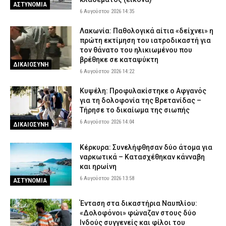
ΑΣΤΥΝΟΜΙΑ
Η συνήθεια που η Ευρώπη κόβει, αλλά η Ελλάδα επιμένει – Τι
6 Αυγούστου 2026 14:35
δείχνουν τα στοιχεία για τη χρήση καπνικών προϊόντων στην ΕΕ
Λακωνία: Παθολογικά αίτια «δείχνει» η
6 Αυγούστου 2026 08:03
VITAL
πρώτη εκτίμηση του ιατροδικαστή για
τον θάνατο του ηλικιωμένου που
ΔΥΠΑ: Άνοιξαν οι αιτήσεις για 8.000 νέες επιδοτούμενες θέσεις
βρέθηκε σε καταψύκτη
εργασίας για ανέργους άνω των 55 ετών
ΔΙΚΑΙΟΣΥΝΗ
6 Αυγούστου 2026 14:22
6 Αυγούστου 2026 07:50
CAPITAL
Κυψέλη: Απολογείται ο 26χρονος για τη δολοφονία της
Κυψέλη: Προφυλακίστηκε ο Αφγανός
38χρονης Βρετανίδας – Επιμένει ότι είναι αθώος
για τη δολοφονία της Βρετανίδας –
Τήρησε το δικαίωμα της σιωπής
6 Αυγούστου 2026 07:40
ΔΙΚΑΙΟΣΥΝΗ
6 Αυγούστου 2026 14:04
ΔΙΚΑΙΟΣΥΝΗ
Κέρκυρα: Συνελήφθησαν δύο άτομα για
ναρκωτικά – Κατασχέθηκαν κάνναβη
και ηρωίνη
6 Αυγούστου 2026 13:58
ΑΣΤΥΝΟΜΙΑ
Ένταση στα δικαστήρια Ναυπλίου:
«Δολοφόνοι» φώναζαν στους δύο
Ινδούς συγγενείς και φίλοι του