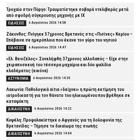
Τροχαίο στον Πύργο: Τραυματίστηκε σοβαρά ντελιβεράς μετά
από σφοδρή σύγκρουσης μηχανής με ΙΧ
6 Αυγούστου 2026 14:58
ΕΙΔΗΣΕΙΣ
Ζάκυνθος: Πνίγηκε 57χρονος Βρετανός στις «Πισίνες» Κερίου –
Επέβαινε σε ημερόπλοιο που έκανε τον γύρο του νησιού
6 Αυγούστου 2026 14:47
ΕΙΔΗΣΕΙΣ
«Ελ. Βενιζέλος»: Συνελήφθη 37χρονος αλλοδαπός – Είχε στην
χειραποσκευή του τέσσερα μαχαίρια και δύο ψαλίδια
κλαδέματος (εικόνα)
6 Αυγούστου 2026 14:35
ΑΣΤΥΝΟΜΙΑ
Λακωνία: Παθολογικά αίτια «δείχνει» η πρώτη εκτίμηση του
ιατροδικαστή για τον θάνατο του ηλικιωμένου που βρέθηκε σε
καταψύκτη
6 Αυγούστου 2026 14:22
ΔΙΚΑΙΟΣΥΝΗ
Κυψέλη: Προφυλακίστηκε ο Αφγανός για τη δολοφονία της
Βρετανίδας – Τήρησε το δικαίωμα της σιωπής
6 Αυγούστου 2026 14:04
ΔΙΚΑΙΟΣΥΝΗ