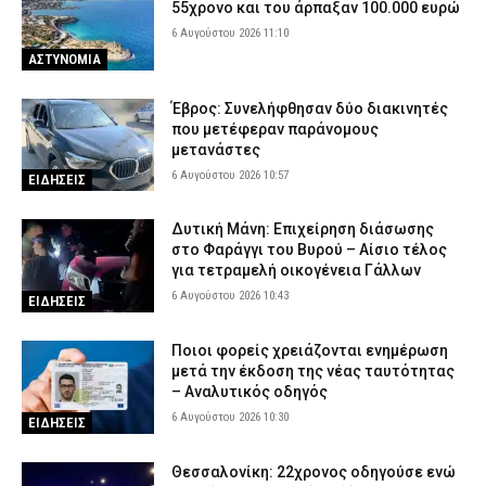
55χρονο και του άρπαξαν 100.000 ευρώ
6 Αυγούστου 2026 11:10
ΑΣΤΥΝΟΜΙΑ
Έβρος: Συνελήφθησαν δύο διακινητές
που μετέφεραν παράνομους
μετανάστες
6 Αυγούστου 2026 10:57
ΕΙΔΗΣΕΙΣ
Δυτική Μάνη: Επιχείρηση διάσωσης
στο Φαράγγι του Βυρού – Αίσιο τέλος
για τετραμελή οικογένεια Γάλλων
6 Αυγούστου 2026 10:43
ΕΙΔΗΣΕΙΣ
Ποιοι φορείς χρειάζονται ενημέρωση
μετά την έκδοση της νέας ταυτότητας
– Αναλυτικός οδηγός
6 Αυγούστου 2026 10:30
ΕΙΔΗΣΕΙΣ
Θεσσαλονίκη: 22χρονος οδηγούσε ενώ