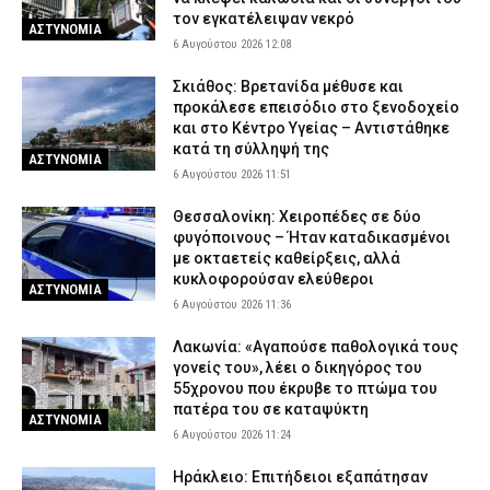
τον εγκατέλειψαν νεκρό
ΑΣΤΥΝΟΜΙΑ
6 Αυγούστου 2026 12:08
Σκιάθος: Βρετανίδα μέθυσε και
προκάλεσε επεισόδιο στο ξενοδοχείο
και στο Κέντρο Υγείας – Αντιστάθηκε
κατά τη σύλληψή της
ΑΣΤΥΝΟΜΙΑ
6 Αυγούστου 2026 11:51
Θεσσαλονίκη: Χειροπέδες σε δύο
φυγόποινους – Ήταν καταδικασμένοι
με οκταετείς καθείρξεις, αλλά
κυκλοφορούσαν ελεύθεροι
ΑΣΤΥΝΟΜΙΑ
6 Αυγούστου 2026 11:36
Λακωνία: «Αγαπούσε παθολογικά τους
γονείς του», λέει ο δικηγόρος του
55χρονου που έκρυβε το πτώμα του
πατέρα του σε καταψύκτη
ΑΣΤΥΝΟΜΙΑ
6 Αυγούστου 2026 11:24
Ηράκλειο: Επιτήδειοι εξαπάτησαν