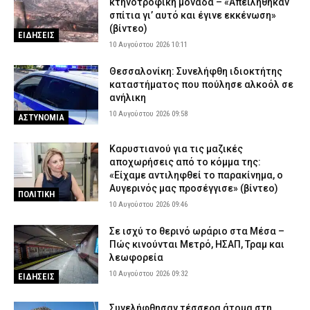
κτηνοτροφική μονάδα – «Απειλήθηκαν
σπίτια γι’ αυτό και έγινε εκκένωση»
(βίντεο)
ΕΙΔΗΣΕΙΣ
10 Αυγούστου 2026 10:11
Θεσσαλονίκη: Συνελήφθη ιδιοκτήτης
καταστήματος που πούλησε αλκοόλ σε
ανήλικη
10 Αυγούστου 2026 09:58
ΑΣΤΥΝΟΜΙΑ
Καρυστιανού για τις μαζικές
αποχωρήσεις από το κόμμα της:
«Είχαμε αντιληφθεί το παρακίνημα, ο
Αυγερινός μας προσέγγισε» (βίντεο)
ΠΟΛΙΤΙΚΗ
10 Αυγούστου 2026 09:46
Σε ισχύ το θερινό ωράριο στα Μέσα –
Πώς κινούνται Μετρό, ΗΣΑΠ, Τραμ και
λεωφορεία
10 Αυγούστου 2026 09:32
ΕΙΔΗΣΕΙΣ
Συνελήφθησαν τέσσερα άτομα στη