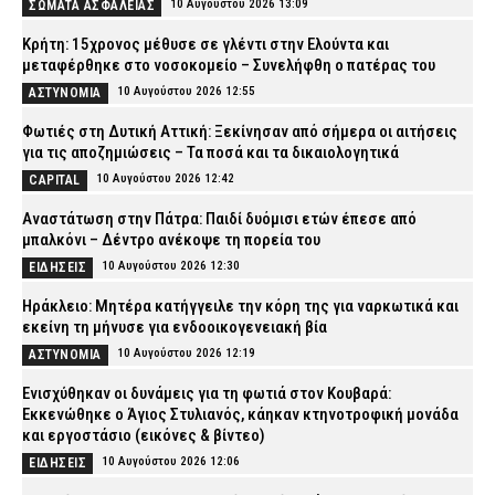
10 Αυγούστου 2026 13:09
ΣΩΜΑΤΑ ΑΣΦΑΛΕΙΑΣ
Κρήτη: 15χρονος μέθυσε σε γλέντι στην Ελούντα και
μεταφέρθηκε στο νοσοκομείο – Συνελήφθη ο πατέρας του
10 Αυγούστου 2026 12:55
ΑΣΤΥΝΟΜΙΑ
Φωτιές στη Δυτική Αττική: Ξεκίνησαν από σήμερα οι αιτήσεις
για τις αποζημιώσεις – Τα ποσά και τα δικαιολογητικά
10 Αυγούστου 2026 12:42
CAPITAL
Αναστάτωση στην Πάτρα: Παιδί δυόμισι ετών έπεσε από
μπαλκόνι – Δέντρο ανέκοψε τη πορεία του
10 Αυγούστου 2026 12:30
ΕΙΔΗΣΕΙΣ
Ηράκλειο: Μητέρα κατήγγειλε την κόρη της για ναρκωτικά και
εκείνη τη μήνυσε για ενδοοικογενειακή βία
10 Αυγούστου 2026 12:19
ΑΣΤΥΝΟΜΙΑ
Ενισχύθηκαν οι δυνάμεις για τη φωτιά στον Κουβαρά:
Εκκενώθηκε ο Άγιος Στυλιανός, κάηκαν κτηνοτροφική μονάδα
και εργοστάσιο (εικόνες & βίντεο)
10 Αυγούστου 2026 12:06
ΕΙΔΗΣΕΙΣ