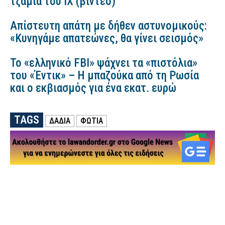
τζάμια του ΙΧ (βίντεο)
Απίστευτη απάτη με δήθεν αστυνομικούς:
«Κυνηγάμε απατεώνες, θα γίνει σεισμός»
Το «ελληνικό FBI» ψάχνει τα «πιστόλια»
του «Έντικ» – Η μπαζούκα από τη Ρωσία
και ο εκβιασμός για ένα εκατ. ευρώ
TAGS
ΔΑΔΙΆ
ΦΩΤΙΑ