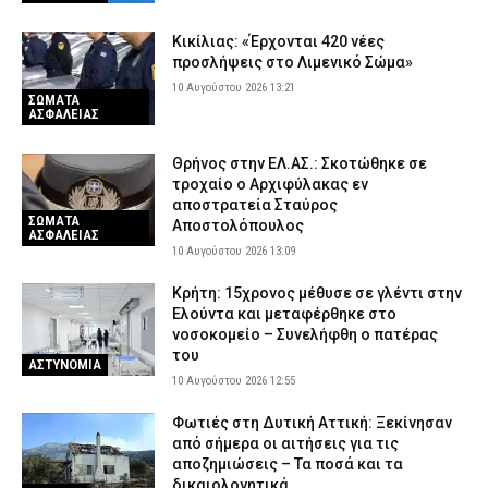
10 Αυγούστου 2026 07:10
ΠΟΛΙΤΙΚΗ
Κικίλιας: «Έρχονται 420 νέες
ΔΕΔΔΗΕ: Πού θα σημειωθούν διακοπές ρεύματος σήμερα (10/8)
προσλήψεις στο Λιμενικό Σώμα»
στην Αττική – Αναλυτικά ώρες και οδοί
10 Αυγούστου 2026 13:21
ΣΩΜΑΤΑ
10 Αυγούστου 2026 04:00
ΕΙΔΗΣΕΙΣ
ΑΣΦΑΛΕΙΑΣ
Νεκρός βρέθηκε στο σπίτι του στα Ίβηρα Σερρών ένας
66χρονος άνδρας
Θρήνος στην ΕΛ.ΑΣ.: Σκοτώθηκε σε
τροχαίο ο Αρχιφύλακας εν
9 Αυγούστου 2026 22:52
ΑΣΤΥΝΟΜΙΑ
αποστρατεία Σταύρος
ΣΩΜΑΤΑ
Αποστολόπουλος
Τζόκερ: Αυτοί είναι οι τυχεροί αριθμοί που κερδίζουν πάνω από
ΑΣΦΑΛΕΙΑΣ
2 εκατ. ευρώ
10 Αυγούστου 2026 13:09
9 Αυγούστου 2026 22:28
ΕΙΔΗΣΕΙΣ
Κρήτη: 15χρονος μέθυσε σε γλέντι στην
Βελτιωμένη η εικόνα της δασικής πυρκαγιάς στο Μουζάκι
Ελούντα και μεταφέρθηκε στο
Ηλείας – Επιχειρούν μόνο επίγειες δυνάμεις
νοσοκομείο – Συνελήφθη ο πατέρας
του
9 Αυγούστου 2026 22:19
ΕΙΔΗΣΕΙΣ
ΑΣΤΥΝΟΜΙΑ
10 Αυγούστου 2026 12:55
Φωτιές στη Δυτική Αττική: Ξεκίνησαν
από σήμερα οι αιτήσεις για τις
αποζημιώσεις – Τα ποσά και τα
δικαιολογητικά