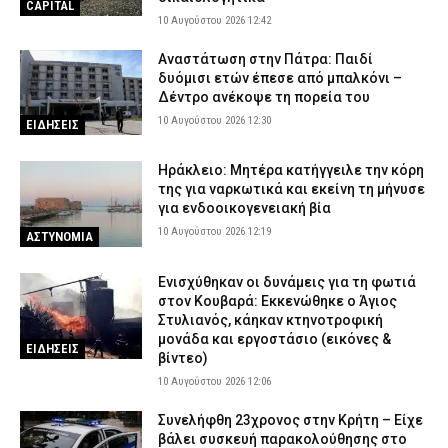
CAPITAL
10 Αυγούστου 2026 12:42
Αναστάτωση στην Πάτρα: Παιδί
δυόμισι ετών έπεσε από μπαλκόνι –
Δέντρο ανέκοψε τη πορεία του
10 Αυγούστου 2026 12:30
ΕΙΔΗΣΕΙΣ
Ηράκλειο: Μητέρα κατήγγειλε την κόρη
της για ναρκωτικά και εκείνη τη μήνυσε
για ενδοοικογενειακή βία
10 Αυγούστου 2026 12:19
ΑΣΤΥΝΟΜΙΑ
Ενισχύθηκαν οι δυνάμεις για τη φωτιά
στον Κουβαρά: Εκκενώθηκε ο Άγιος
Στυλιανός, κάηκαν κτηνοτροφική
μονάδα και εργοστάσιο (εικόνες &
ΕΙΔΗΣΕΙΣ
βίντεο)
10 Αυγούστου 2026 12:06
Συνελήφθη 23χρονος στην Κρήτη – Είχε
βάλει συσκευή παρακολούθησης στο