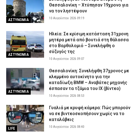
Θεσσαλονίκη – Χτύπησαν 19χρονο για
να τον ληστέψουν
10 Αυγούστου 2026 09:19
ΑΣΤΥΝΟΜΙΑ
Ηλεία: Σε κρίσιμη κατάσταση 31χρονη
μητέρα μετά από βουτιά στη θάλασσα
στο Βαρθολομιό – Συνελήφθη ο
σύζυγός της
ΑΣΤΥΝΟΜΙΑ
10 Αυγούστου 2026 09:07
Θεσσαλονίκη: Συνελήφθη 37χρονος με
κλεμμένο αυτοκίνητο για την
καταδίωξη BMW – Αναβάτες μηχανής
έσπασαν τα τζάμια του ΙΧ (βίντεο)
ΑΣΤΥΝΟΜΙΑ
10 Αυγούστου 2026 08:53
Γυαλιά με κρυφή κάμερα: Πώς μπορούν
να σε βιντεοσκοπήσουν χωρίς να το
καταλάβεις
10 Αυγούστου 2026 08:40
LIFE