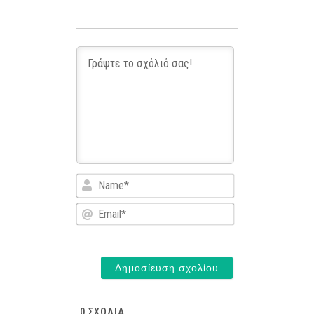
Name*
Email*
0
ΣΧΌΛΙΑ