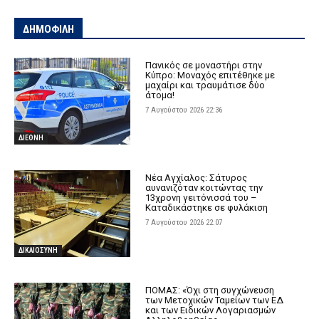
ΔΗΜΟΦΙΛΗ
Πανικός σε μοναστήρι στην
Κύπρο: Μοναχός επιτέθηκε με
μαχαίρι και τραυμάτισε δύο
άτομα!
7 Αυγούστου 2026 22:36
ΔΙΕΘΝΗ
Νέα Αγχίαλος: Σάτυρος
αυνανιζόταν κοιτώντας την
13χρονη γειτόνισσά του –
Καταδικάστηκε σε φυλάκιση
7 Αυγούστου 2026 22:07
ΔΙΚΑΙΟΣΥΝΗ
ΠΟΜΑΣ: «Όχι στη συγχώνευση
των Μετοχικών Ταμείων των ΕΔ
και των Ειδικών Λογαριασμών