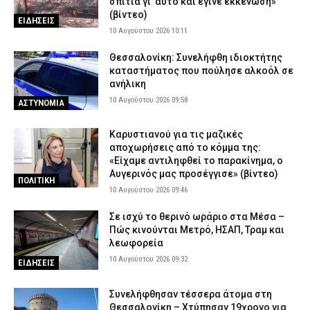
σπίτια γι’ αυτό και έγινε εκκένωση»
(βίντεο)
ΕΙΔΗΣΕΙΣ
10 Αυγούστου 2026 10:11
Θεσσαλονίκη: Συνελήφθη ιδιοκτήτης
καταστήματος που πούλησε αλκοόλ σε
ανήλικη
10 Αυγούστου 2026 09:58
ΑΣΤΥΝΟΜΙΑ
Καρυστιανού για τις μαζικές
αποχωρήσεις από το κόμμα της:
«Είχαμε αντιληφθεί το παρακίνημα, ο
Αυγερινός μας προσέγγισε» (βίντεο)
ΠΟΛΙΤΙΚΗ
10 Αυγούστου 2026 09:46
Σε ισχύ το θερινό ωράριο στα Μέσα –
Πώς κινούνται Μετρό, ΗΣΑΠ, Τραμ και
λεωφορεία
10 Αυγούστου 2026 09:32
ΕΙΔΗΣΕΙΣ
Συνελήφθησαν τέσσερα άτομα στη
Θεσσαλονίκη – Χτύπησαν 19χρονο για