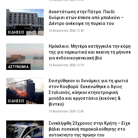
Πότε πέφτουν οι επόμενες αργίες και τα τριήμερα του 2026
Αναστάτωση στην Πάτρα: Παιδί
9 Αυγούστου 2026 22:04
ΕΙΔΗΣΕΙΣ
δυόμισι ετών έπεσε από μπαλκόνι –
Δέντρο ανέκοψε τη πορεία του
Συνελήφθησαν δύο άτομα για πρόκληση πυρκαγιών από αμέλεια
σε Μαρούσι και Χίο – Ο ένας έκανε μπάρμπεκιου δίπλα στο
10 Αυγούστου 2026 12:30
ΕΙΔΗΣΕΙΣ
δάσος
9 Αυγούστου 2026 21:42
ΑΣΤΥΝΟΜΙΑ
Ηράκλειο: Μητέρα κατήγγειλε την κόρη
της για ναρκωτικά και εκείνη τη μήνυσε
Πάρος: Συγκλονίζει ο πατέρας του τετράχρονου – «Έφυγε για
για ενδοοικογενειακή βία
ένα δευτερόλεπτο από την προσοχή μου»
10 Αυγούστου 2026 12:19
ΑΣΤΥΝΟΜΙΑ
9 Αυγούστου 2026 21:28
ΕΙΔΗΣΕΙΣ
Ενισχύθηκαν οι δυνάμεις για τη φωτιά
στον Κουβαρά: Εκκενώθηκε ο Άγιος
Στυλιανός, κάηκαν κτηνοτροφική
μονάδα και εργοστάσιο (εικόνες &
ΕΙΔΗΣΕΙΣ
βίντεο)
10 Αυγούστου 2026 12:06
Συνελήφθη 23χρονος στην Κρήτη – Είχε
βάλει συσκευή παρακολούθησης στο
αυτοκίνητο της πρώην του