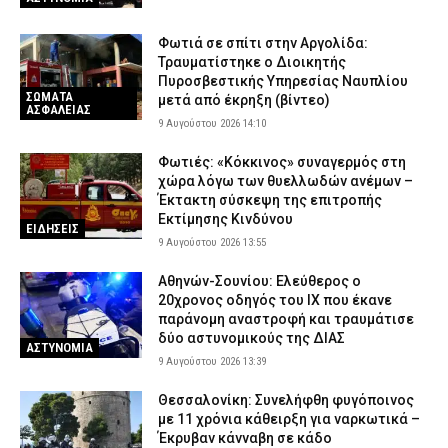
Φωτιά σε σπίτι στην Αργολίδα:
Τραυματίστηκε o Διοικητής
Πυροσβεστικής Υπηρεσίας Ναυπλίου
ΣΩΜΑΤΑ
μετά από έκρηξη (βίντεο)
ΑΣΦΑΛΕΙΑΣ
9 Αυγούστου 2026 14:10
Φωτιές: «Κόκκινος» συναγερμός στη
χώρα λόγω των θυελλωδών ανέμων –
Έκτακτη σύσκεψη της επιτροπής
Εκτίμησης Κινδύνου
ΕΙΔΗΣΕΙΣ
9 Αυγούστου 2026 13:55
Αθηνών-Σουνίου: Ελεύθερος ο
20χρονος οδηγός του ΙΧ που έκανε
παράνομη αναστροφή και τραυμάτισε
δύο αστυνομικούς της ΔΙΑΣ
ΑΣΤΥΝΟΜΙΑ
9 Αυγούστου 2026 13:39
Θεσσαλονίκη: Συνελήφθη φυγόποινος
με 11 χρόνια κάθειρξη για ναρκωτικά –
Έκρυβαν κάνναβη σε κάδο