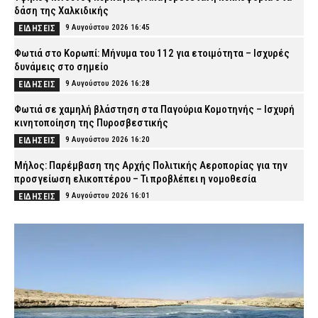
δάση της Χαλκιδικής
9 Αυγούστου 2026 16:45
ΕΙΔΗΣΕΙΣ
Φωτιά στο Κορωπί: Μήνυμα του 112 για ετοιμότητα – Ισχυρές
δυνάμεις στο σημείο
9 Αυγούστου 2026 16:28
ΕΙΔΗΣΕΙΣ
Φωτιά σε χαμηλή βλάστηση στα Παγούρια Κομοτηνής – Ισχυρή
κινητοποίηση της Πυροσβεστικής
9 Αυγούστου 2026 16:20
ΕΙΔΗΣΕΙΣ
Μήλος: Παρέμβαση της Αρχής Πολιτικής Αεροπορίας για την
προσγείωση ελικοπτέρου – Τι προβλέπει η νομοθεσία
9 Αυγούστου 2026 16:01
ΕΙΔΗΣΕΙΣ
Σοκ στη Σκιάθο: Ανήλικος κατήγγειλε 17χρονο για βιασμό – Τον
απειλούσε με διαρροή βίντεο στο διαδίκτυο
9 Αυγούστου 2026 15:45
ΑΣΤΥΝΟΜΙΑ
Εργασίες στη Λεωφόρο Σχιστού – Ποιες ώρες θα ισχύσουν οι
κυκλοφοριακές ρυθμίσεις
9 Αυγούστου 2026 15:32
ΑΣΤΥΝΟΜΙΑ