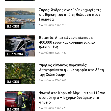
9 Αυγούστου 2026 10:07
ΕΙΔΗΣΕΙΣ
Σύρος: Άνδρας ανασύρθηκε χωρίς τις
Σε εγρήγορση οι Αρχές για την έξαρση του ιού του Δυτικού
αισθήσεις του από τη θάλασσα στον
Νείλου – Στο επίκεντρο η Αττική, ποιοι κινδυνεύουν
Γαλησσά
περισσότερο
9 Αυγούστου 2026 17:18
ΕΙΔΗΣΕΙΣ
9 Αυγούστου 2026 09:53
VITAL
Πάρος: Στο «μικροσκόπιο» τα μέτρα ασφαλείας στο beach bar
Βοιωτία: Απατεώνας απέσπασε
όπου πνίγηκε ο τετράχρονος – Τι εξετάζουν οι Αρχές
400.000 ευρώ και κοσμήματα από
9 Αυγούστου 2026 09:37
ΑΣΤΥΝΟΜΙΑ
ηλικιωμένη
9 Αυγούστου 2026 17:00
ΑΣΤΥΝΟΜΙΑ
Υψηλός κίνδυνος πυρκαγιάς:
Απαγορεύεται η κυκλοφορία στα δάση
της Χαλκιδικής
9 Αυγούστου 2026 16:45
ΕΙΔΗΣΕΙΣ
Φωτιά στο Κορωπί: Μήνυμα του 112 για
ετοιμότητα – Ισχυρές δυνάμεις στο
σημείο
9 Αυγούστου 2026 16:28
ΕΙΔΗΣΕΙΣ