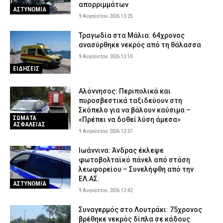
απορριμμάτων
ΑΣΤΥΝΟΜΙΑ
9 Αυγούστου 2026 13:25
Τραγωδία στα Μάλια: 64χρονος
ανασύρθηκε νεκρός από τη θάλασσα
9 Αυγούστου 2026 13:10
ΕΙΔΗΣΕΙΣ
Αλόννησος: Περιπολικά και
πυροσβεστικά ταξιδεύουν στη
Σκόπελο για να βάλουν καύσιμα –
ΣΩΜΑΤΑ
«Πρέπει να δοθεί λύση άμεσα»
ΑΣΦΑΛΕΙΑΣ
9 Αυγούστου 2026 12:57
Ιωάννινα: Άνδρας έκλεψε
φωτοβολταϊκό πάνελ από στάση
λεωφορείου – Συνελήφθη από την
ΕΛ.ΑΣ.
ΑΣΤΥΝΟΜΙΑ
9 Αυγούστου 2026 12:42
Συναγερμός στο Λουτράκι: 75χρονος
βρέθηκε νεκρός δίπλα σε κάδους