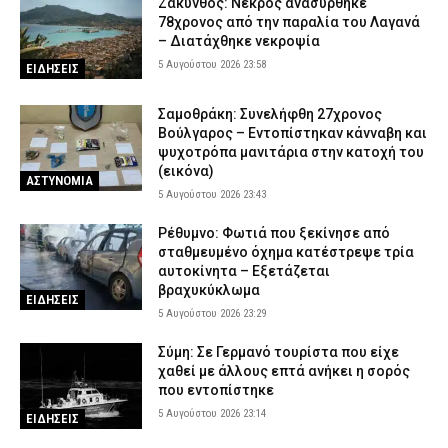
Ζάκυνθος: Νεκρός ανασύρθηκε
78χρονος από την παραλία του Λαγανά
– Διατάχθηκε νεκροψία
5 Αυγούστου 2026 23:58
ΕΙΔΗΣΕΙΣ
Σαμοθράκη: Συνελήφθη 27χρονος
Βούλγαρος – Εντοπίστηκαν κάνναβη και
ψυχοτρόπα μανιτάρια στην κατοχή του
(εικόνα)
ΑΣΤΥΝΟΜΙΑ
5 Αυγούστου 2026 23:43
Ρέθυμνο: Φωτιά που ξεκίνησε από
σταθμευμένο όχημα κατέστρεψε τρία
αυτοκίνητα – Εξετάζεται
βραχυκύκλωμα
ΕΙΔΗΣΕΙΣ
5 Αυγούστου 2026 23:29
Σύμη: Σε Γερμανό τουρίστα που είχε
χαθεί με άλλους επτά ανήκει η σορός
που εντοπίστηκε
5 Αυγούστου 2026 23:14
ΕΙΔΗΣΕΙΣ