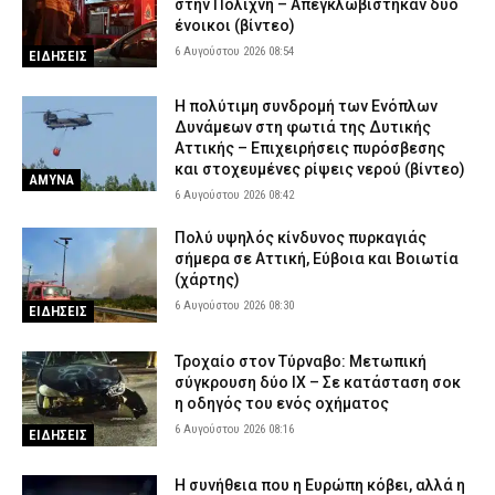
στην Πολίχνη – Απεγκλωβίστηκαν δύο
ένοικοι (βίντεο)
6 Αυγούστου 2026 08:54
ΕΙΔΗΣΕΙΣ
H πολύτιμη συνδρομή των Ενόπλων
Δυνάμεων στη φωτιά της Δυτικής
Αττικής – Επιχειρήσεις πυρόσβεσης
και στοχευμένες ρίψεις νερού (βίντεο)
ΑΜΥΝΑ
6 Αυγούστου 2026 08:42
Πολύ υψηλός κίνδυνος πυρκαγιάς
σήμερα σε Αττική, Εύβοια και Βοιωτία
(χάρτης)
6 Αυγούστου 2026 08:30
ΕΙΔΗΣΕΙΣ
Τροχαίο στον Τύρναβο: Μετωπική
σύγκρουση δύο ΙΧ – Σε κατάσταση σοκ
η οδηγός του ενός οχήματος
6 Αυγούστου 2026 08:16
ΕΙΔΗΣΕΙΣ
Η συνήθεια που η Ευρώπη κόβει, αλλά η