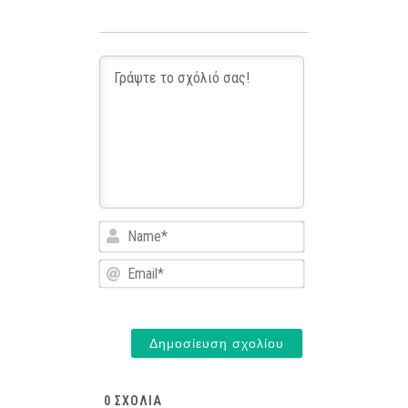
Name*
Email*
0
ΣΧΌΛΙΑ