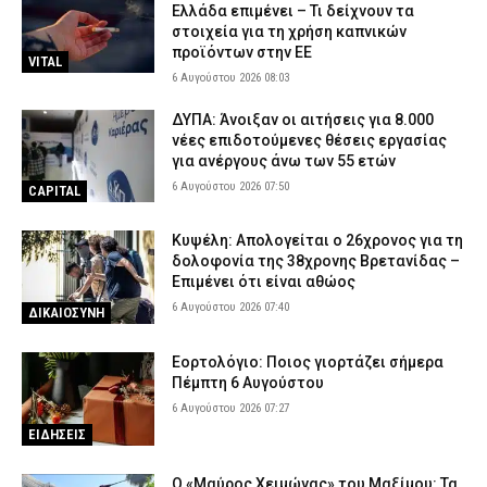
Ελλάδα επιμένει – Τι δείχνουν τα
στοιχεία για τη χρήση καπνικών
προϊόντων στην ΕΕ
VITAL
6 Αυγούστου 2026 08:03
ΔΥΠΑ: Άνοιξαν οι αιτήσεις για 8.000
νέες επιδοτούμενες θέσεις εργασίας
για ανέργους άνω των 55 ετών
6 Αυγούστου 2026 07:50
CAPITAL
Κυψέλη: Απολογείται ο 26χρονος για τη
δολοφονία της 38χρονης Βρετανίδας –
Επιμένει ότι είναι αθώος
6 Αυγούστου 2026 07:40
ΔΙΚΑΙΟΣΥΝΗ
Εορτολόγιο: Ποιος γιορτάζει σήμερα
Πέμπτη 6 Αυγούστου
6 Αυγούστου 2026 07:27
ΕΙΔΗΣΕΙΣ
Ο «Μαύρος Χειμώνας» του Μαξίμου: Τα