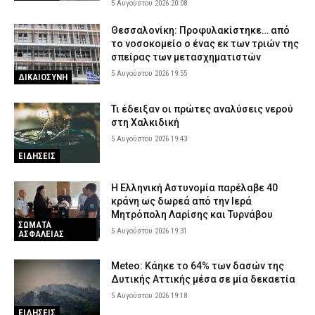
5 Αυγούστου 2026 20:08
Θεσσαλονίκη: Προφυλακίστηκε… από
το νοσοκομείο ο ένας εκ των τριών της
σπείρας των μετασχηματιστών
5 Αυγούστου 2026 19:55
ΔΙΚΑΙΟΣΥΝΗ
Τι έδειξαν οι πρώτες αναλύσεις νερού
στη Χαλκιδική
5 Αυγούστου 2026 19:43
ΕΙΔΗΣΕΙΣ
Η Ελληνική Αστυνομία παρέλαβε 40
κράνη ως δωρεά από την Ιερά
Μητρόπολη Λαρίσης και Τυρνάβου
ΣΩΜΑΤΑ
5 Αυγούστου 2026 19:31
ΑΣΦΑΛΕΙΑΣ
Meteo: Κάηκε το 64% των δασών της
Δυτικής Αττικής μέσα σε μία δεκαετία
5 Αυγούστου 2026 19:18
ΕΙΔΗΣΕΙΣ