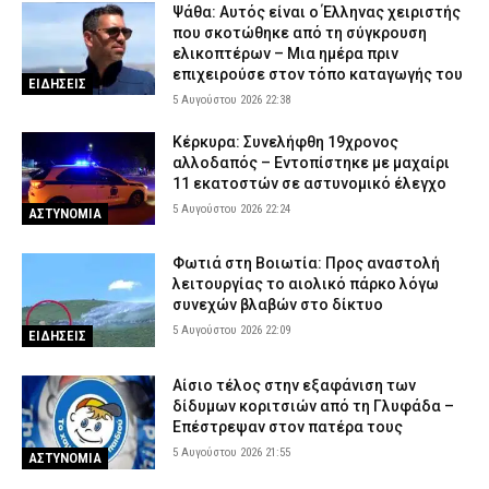
Ψάθα: Αυτός είναι ο Έλληνας χειριστής
που σκοτώθηκε από τη σύγκρουση
ελικοπτέρων – Μια ημέρα πριν
επιχειρούσε στον τόπο καταγωγής του
ΕΙΔΗΣΕΙΣ
5 Αυγούστου 2026 22:38
Κέρκυρα: Συνελήφθη 19χρονος
αλλοδαπός – Εντοπίστηκε με μαχαίρι
11 εκατοστών σε αστυνομικό έλεγχο
5 Αυγούστου 2026 22:24
ΑΣΤΥΝΟΜΙΑ
Φωτιά στη Βοιωτία: Προς αναστολή
λειτουργίας το αιολικό πάρκο λόγω
συνεχών βλαβών στο δίκτυο
5 Αυγούστου 2026 22:09
ΕΙΔΗΣΕΙΣ
Αίσιο τέλος στην εξαφάνιση των
δίδυμων κοριτσιών από τη Γλυφάδα –
Επέστρεψαν στον πατέρα τους
5 Αυγούστου 2026 21:55
ΑΣΤΥΝΟΜΙΑ