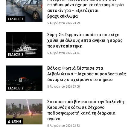
Μπορεί ένα αυτοκίνητο να ξεπεράσει τα 300.000 χιλιόμετρα; –
σταθμευμένο όχημα κατέστρεψε τρία
Τι καθορίζει πραγματικά τη διάρκεια ζωής του
αυτοκίνητα – Εξετάζεται
5 Αυγούστου 2026 16:59
AUTO MOTO
βραχυκύκλωμα
ΕΙΔΗΣΕΙΣ
5 Αυγούστου 2026 23:29
Σύμη: Σε Γερμανό τουρίστα που είχε
χαθεί με άλλους επτά ανήκει η σορός
που εντοπίστηκε
5 Αυγούστου 2026 23:14
ΕΙΔΗΣΕΙΣ
Βόλος: Φωτιά ξέσπασε στα
Αϊβαλιώτικα – Ισχυρές πυροσβεστικές
δυνάμεις επιχειρούν στο σημείο
5 Αυγούστου 2026 23:00
ΕΙΔΗΣΕΙΣ
Σοκαριστικό βίντεο από την Ταϊλάνδη:
Κεραυνός σκότωσε 24χρονο
ποδοσφαιριστή κατά τη διάρκεια
αγώνα
ΔΙΕΘΝΗ
5 Αυγούστου 2026 22:53