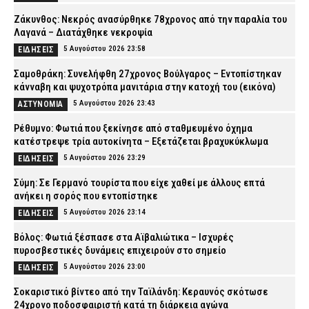
Ζάκυνθος: Νεκρός ανασύρθηκε 78χρονος από την παραλία του
Λαγανά – Διατάχθηκε νεκροψία
5 Αυγούστου 2026 23:58
ΕΙΔΗΣΕΙΣ
Σαμοθράκη: Συνελήφθη 27χρονος Βούλγαρος – Εντοπίστηκαν
κάνναβη και ψυχοτρόπα μανιτάρια στην κατοχή του (εικόνα)
5 Αυγούστου 2026 23:43
ΑΣΤΥΝΟΜΙΑ
Ρέθυμνο: Φωτιά που ξεκίνησε από σταθμευμένο όχημα
κατέστρεψε τρία αυτοκίνητα – Εξετάζεται βραχυκύκλωμα
5 Αυγούστου 2026 23:29
ΕΙΔΗΣΕΙΣ
Σύμη: Σε Γερμανό τουρίστα που είχε χαθεί με άλλους επτά
ανήκει η σορός που εντοπίστηκε
5 Αυγούστου 2026 23:14
ΕΙΔΗΣΕΙΣ
Βόλος: Φωτιά ξέσπασε στα Αϊβαλιώτικα – Ισχυρές
πυροσβεστικές δυνάμεις επιχειρούν στο σημείο
5 Αυγούστου 2026 23:00
ΕΙΔΗΣΕΙΣ
Σοκαριστικό βίντεο από την Ταϊλάνδη: Κεραυνός σκότωσε
24χρονο ποδοσφαιριστή κατά τη διάρκεια αγώνα