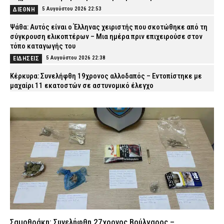
5 Αυγούστου 2026 22:53
ΔΙΕΘΝΗ
Ψάθα: Αυτός είναι ο Έλληνας χειριστής που σκοτώθηκε από τη
σύγκρουση ελικοπτέρων – Μια ημέρα πριν επιχειρούσε στον
τόπο καταγωγής του
5 Αυγούστου 2026 22:38
ΕΙΔΗΣΕΙΣ
Κέρκυρα: Συνελήφθη 19χρονος αλλοδαπός – Εντοπίστηκε με
μαχαίρι 11 εκατοστών σε αστυνομικό έλεγχο
5 Αυγούστου 2026 22:24
ΑΣΤΥΝΟΜΙΑ
Φωτιά στη Βοιωτία: Προς αναστολή λειτουργίας το αιολικό
πάρκο λόγω συνεχών βλαβών στο δίκτυο
5 Αυγούστου 2026 22:09
ΕΙΔΗΣΕΙΣ
Αίσιο τέλος στην εξαφάνιση των δίδυμων κοριτσιών από τη
Γλυφάδα – Επέστρεψαν στον πατέρα τους
5 Αυγούστου 2026 21:55
ΑΣΤΥΝΟΜΙΑ
Απίστευτο: Ακινητοποιήθηκε τρένο της Hellenic Train λόγω
φωτιάς και στη συνέχεια κάηκε το λεωφορείο αντικατάστασης!
5 Αυγούστου 2026 21:41
ΕΙΔΗΣΕΙΣ
Σαμοθράκη: Συνελήφθη 27χρονος Βούλγαρος –