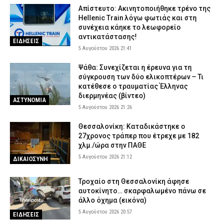
Απίστευτο: Ακινητοποιήθηκε τρένο της
Hellenic Train λόγω φωτιάς και στη
συνέχεια κάηκε το λεωφορείο
αντικατάστασης!
ΕΙΔΗΣΕΙΣ
5 Αυγούστου 2026 21:41
Ψάθα: Συνεχίζεται η έρευνα για τη
σύγκρουση των δύο ελικοπτέρων – Τι
κατέθεσε ο τραυματίας Έλληνας
διερμηνέας (βίντεο)
ΑΣΤΥΝΟΜΙΑ
5 Αυγούστου 2026 21:26
Θεσσαλονίκη: Καταδικάστηκε ο
27χρονος τράπερ που έτρεχε με 182
χλμ./ώρα στην ΠΑΘΕ
5 Αυγούστου 2026 21:12
ΔΙΚΑΙΟΣΥΝΗ
Τροχαίο στη Θεσσαλονίκη άφησε
αυτοκίνητο… σκαρφαλωμένο πάνω σε
άλλο όχημα (εικόνα)
5 Αυγούστου 2026 20:57
ΕΙΔΗΣΕΙΣ