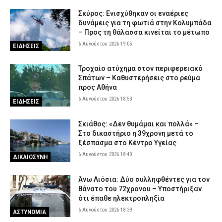
Σκύρος: Ενισχύθηκαν οι εναέριες
δυνάμεις για τη φωτιά στην Κολυμπάδα
– Προς τη θάλασσα κινείται το μέτωπο
6 Αυγούστου 2026 19:05
ΕΙΔΗΣΕΙΣ
Τροχαίο ατύχημα στον περιφερειακό
Σπάτων – Καθυστερήσεις στο ρεύμα
προς Αθήνα
6 Αυγούστου 2026 18:53
ΕΙΔΗΣΕΙΣ
Σκιάθος: «Δεν θυμάμαι και πολλά» –
Στο δικαστήριο η 39χρονη μετά το
ξέσπασμα στο Κέντρο Υγείας
6 Αυγούστου 2026 18:40
ΔΙΚΑΙΟΣΥΝΗ
Άνω Λιόσια: Δύο συλληφθέντες για τον
θάνατο του 72χρονου – Υποστήριξαν
ότι έπαθε ηλεκτροπληξία
6 Αυγούστου 2026 18:39
ΑΣΤΥΝΟΜΙΑ