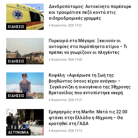
Δενδροπόταμος: Αυτοκίνητο παρέσυρε
και τραυμάτισε πεζό κοντά στις
σιδηροδρομικές γραμμές
6 Αυγούστου 2026 19:51
ΕΙΔΗΣΕΙΣ
Πυρκαγιά στα Μέγαρα: Ξεκινούν οι
αυτοψίες στα πυρόπληκτα κτίρια – Τι
πρέπει να γνωρίζουν οι πληγέντες
6 Αυγούστου 2026 19:40
ΕΙΔΗΣΕΙΣ
Κυψέλη: «Αφιέρωσε τη ζωή της
βοηθώντας όσους είχαν ανάγκη» –
Συγκλονίζει η οικογένεια της 38χρονης
Βρετανίδας που εντοπίστηκε νεκρή
ΕΙΔΗΣΕΙΣ
6 Αυγούστου 2026 19:27
Εμπρησμός στη Marfin: Μετά τις 22:00
φτάνει στην Ελλάδα η 46χρονη – Θα
κρατηθεί στη ΓΑΔΑ
6 Αυγούστου 2026 19:16
ΑΣΤΥΝΟΜΙΑ