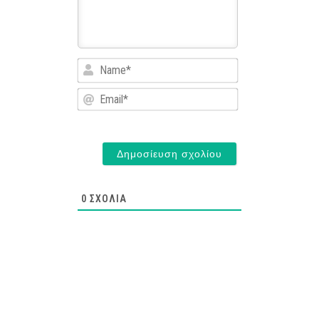
Name*
Email*
0
ΣΧΌΛΙΑ