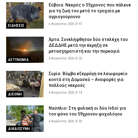
Εύβοια: Νεκρός ο 35χρονος που πάλευε
Φωτιά στην περιοχή Κολυμπάδα στην Σκύρο – Ισχυρή
για τη ζωή του μετά το τροχαίο με
κινητοποίηση της Πυροσβεστικής
αγριογούρουνο
6 Αυγούστου 2026 15:35
ΕΙΔΗΣΕΙΣ
6 Αυγούστου 2026 21:47
ΕΙΔΗΣΕΙΣ
Κόρινθος: Άνδρας έσπασε τζαμαρία καταστήματος με πλάκα
πεζοδρομίου – Δείτε βίντεο
Άρτα: Συνελήφθησαν δύο στελέχη του
6 Αυγούστου 2026 15:07
ΑΣΤΥΝΟΜΙΑ
ΔΕΔΔΗΕ μετά την έκρηξη σε
μετασχηματιστή και την πυρκαγιά
Τροχαίο στον Πύργο: Τραυματίστηκε σοβαρά ντελιβεράς μετά
6 Αυγούστου 2026 21:32
ΑΣΤΥΝΟΜΙΑ
από σφοδρή σύγκρουσης μηχανής με ΙΧ
6 Αυγούστου 2026 14:58
ΕΙΔΗΣΕΙΣ
Συρία: Βόμβα εξερράγη σε λεωφορείο
κοντά στη Δαμασκό – Αναφορές για
πολλούς νεκρούς
6 Αυγούστου 2026 21:18
ΔΙΕΘΝΗ
Ναύπλιο: Στη φυλακή οι δύο Ινδοί για
τον φόνο του 59χρονου ψυχολόγου
6 Αυγούστου 2026 21:03
ΔΙΚΑΙΟΣΥΝΗ