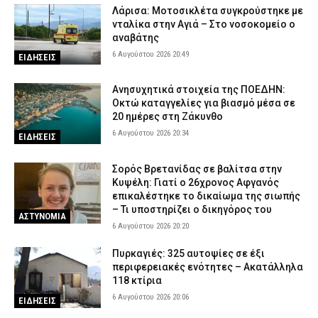
Λάρισα: Μοτοσικλέτα συγκρούστηκε με
νταλίκα στην Αγιά – Στο νοσοκομείο ο
αναβάτης
6 Αυγούστου 2026 20:49
ΕΙΔΗΣΕΙΣ
Ανησυχητικά στοιχεία της ΠΟΕΔΗΝ:
Οκτώ καταγγελίες για βιασμό μέσα σε
20 ημέρες στη Ζάκυνθο
6 Αυγούστου 2026 20:34
ΕΙΔΗΣΕΙΣ
Σορός Βρετανίδας σε βαλίτσα στην
Κυψέλη: Γιατί ο 26χρονος Αφγανός
επικαλέστηκε το δικαίωμα της σιωπής
– Τι υποστηρίζει ο δικηγόρος του
ΑΣΤΥΝΟΜΙΑ
6 Αυγούστου 2026 20:20
Πυρκαγιές: 325 αυτοψίες σε έξι
περιφερειακές ενότητες – Ακατάλληλα
118 κτίρια
6 Αυγούστου 2026 20:06
ΕΙΔΗΣΕΙΣ