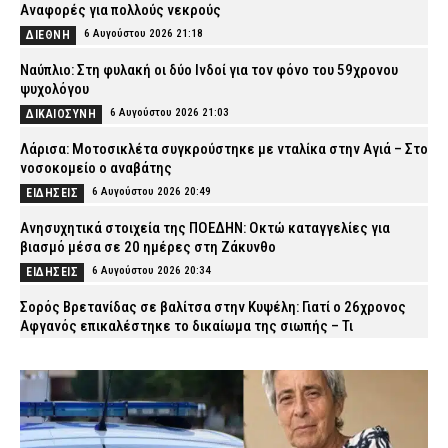
Αναφορές για πολλούς νεκρούς
6 Αυγούστου 2026 21:18
ΔΙΕΘΝΗ
Ναύπλιο: Στη φυλακή οι δύο Ινδοί για τον φόνο του 59χρονου
ψυχολόγου
6 Αυγούστου 2026 21:03
ΔΙΚΑΙΟΣΥΝΗ
Λάρισα: Μοτοσικλέτα συγκρούστηκε με νταλίκα στην Αγιά – Στο
νοσοκομείο ο αναβάτης
6 Αυγούστου 2026 20:49
ΕΙΔΗΣΕΙΣ
Ανησυχητικά στοιχεία της ΠΟΕΔΗΝ: Οκτώ καταγγελίες για
βιασμό μέσα σε 20 ημέρες στη Ζάκυνθο
6 Αυγούστου 2026 20:34
ΕΙΔΗΣΕΙΣ
Σορός Βρετανίδας σε βαλίτσα στην Κυψέλη: Γιατί ο 26χρονος
Αφγανός επικαλέστηκε το δικαίωμα της σιωπής – Τι
υποστηρίζει ο δικηγόρος του
6 Αυγούστου 2026 20:20
ΑΣΤΥΝΟΜΙΑ
Πυρκαγιές: 325 αυτοψίες σε έξι περιφερειακές ενότητες –
Ακατάλληλα 118 κτίρια
6 Αυγούστου 2026 20:06