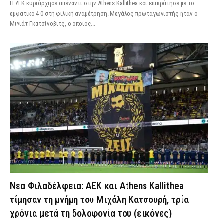
Η ΑΕΚ κυριάρχησε απέναντι στην Athens Kallithea και επικράτησε με το
εμφατικό 4-0 στη φιλική αναμέτρηση. Μεγάλος πρωταγωνιστής ήταν ο
Μιγιάτ Γκατσίνοβιτς, ο οποίος...
Νέα Φιλαδέλφεια: ΑΕΚ και Athens Kallithea
τίμησαν τη μνήμη του Μιχάλη Κατσουρή, τρία
χρόνια μετά τη δολοφονία του (εικόνες)