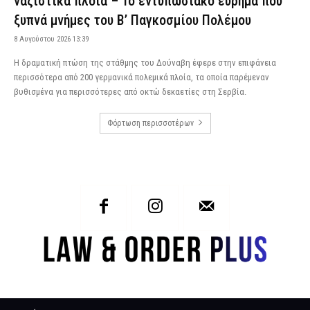
ναζιστικά πλοία – Το εντυπωσιακό εύρημα που
ξυπνά μνήμες του Β’ Παγκοσμίου Πολέμου
8 Αυγούστου 2026 13:39
Η δραματική πτώση της στάθμης του Δούναβη έφερε στην επιφάνεια
περισσότερα από 200 γερμανικά πολεμικά πλοία, τα οποία παρέμεναν
βυθισμένα για περισσότερες από οκτώ δεκαετίες στη Σερβία.
Φόρτωση περισσοτέρων