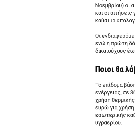
Νοεμβρίου) οι α
και οι αιτήσεις
καύσιμα υπολογ
Οι ενδιαφερόμεν
ενώ η πρώτη δό
δικαιούχους έω
Ποιοι θα λ
Το επίδομα βάσ
ενέργειας, σε 3
χρήση θερμικής
ευρώ για χρήση 
εσωτερικής καύ
υγραερίου.