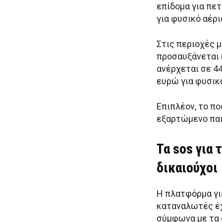
επίδομα για πετ
για φυσικό αέρι
Στις περιοχές 
προσαυξάνεται κ
ανέρχεται σε 44
ευρώ για φυσικό
Επιπλέον, το πο
εξαρτώμενο παι
Τα sos για 
δικαιούχοι
Η πλατφόρμα γι
καταναλωτές έχο
σύμφωνα με τα 