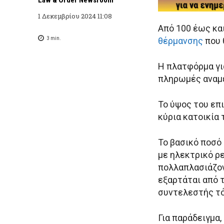
1 Δεκεμβρίου 2024 11:08
Από 100 έως κα
3
min.
θέρμανσης
που 
Η πλατφόρμα για
πληρωμές αναμέ
Το ύψος του επ
κύρια κατοικία 
Το βασικό ποσό 
με ηλεκτρικό ρε
πολλαπλασιάζον
εξαρτάται από 
συντελεστής τό
Για παράδειγμα,