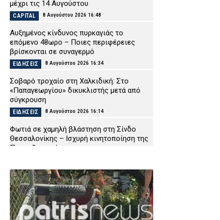
μέχρι τις 14 Αυγούστου
8 Αυγούστου 2026 16:48
CAPITAL
Αυξημένος κίνδυνος πυρκαγιάς το
επόμενο 48ωρο – Ποιες περιφέρειες
βρίσκονται σε συναγερμό
8 Αυγούστου 2026 16:34
ΕΙΔΗΣΕΙΣ
Σοβαρό τροχαίο στη Χαλκιδική: Στο
«Παπαγεωργίου» δικυκλιστής μετά από
σύγκρουση
8 Αυγούστου 2026 16:14
ΕΙΔΗΣΕΙΣ
Φωτιά σε χαμηλή βλάστηση στη Σίνδο
Θεσσαλονίκης – Ισχυρή κινητοποίηση της
Πυροσβεστικής
8 Αυγούστου 2026 16:01
ΕΙΔΗΣΕΙΣ
Λευκάδα: Συνελήφθη 58χρονος μετά την
καταγγελία της συντρόφου του για
ενδοοικογενειακή βία
8 Αυγούστου 2026 15:48
ΑΣΤΥΝΟΜΙΑ