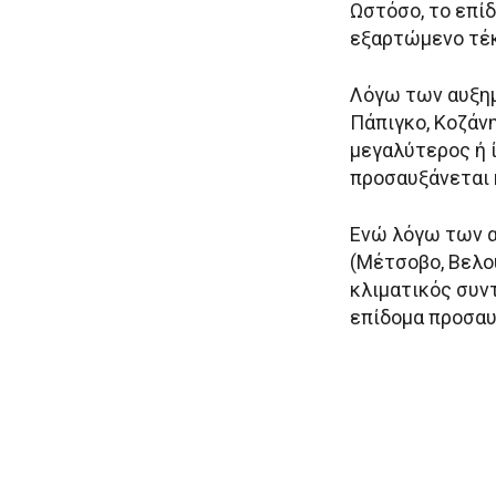
Ωστόσο, το επί
εξαρτώμενο τέκ
Λόγω των αυξημ
Πάπιγκο, Κοζάνη
μεγαλύτερος ή ί
προσαυξάνεται κ
Ενώ λόγω των 
(Μέτσοβο, Βελού
κλιματικός συντ
επίδομα προσαυ