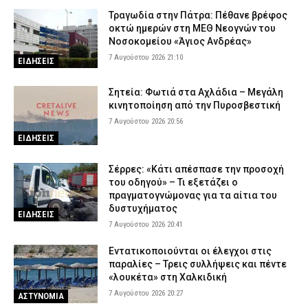
Τραγωδία στην Πάτρα: Πέθανε βρέφος
οκτώ ημερών στη ΜΕΘ Νεογνών του
Νοσοκομείου «Άγιος Ανδρέας»
7 Αυγούστου 2026 21:10
ΕΙΔΗΣΕΙΣ
Σητεία: Φωτιά στα Αχλάδια – Μεγάλη
κινητοποίηση από την Πυροσβεστική
7 Αυγούστου 2026 20:56
ΕΙΔΗΣΕΙΣ
Σέρρες: «Κάτι απέσπασε την προσοχή
του οδηγού» – Τι εξετάζει ο
πραγματογνώμονας για τα αίτια του
δυστυχήματος
ΕΙΔΗΣΕΙΣ
7 Αυγούστου 2026 20:41
Εντατικοποιούνται οι έλεγχοι στις
παραλίες – Τρεις συλλήψεις και πέντε
«λουκέτα» στη Χαλκιδική
7 Αυγούστου 2026 20:27
ΑΣΤΥΝΟΜΙΑ