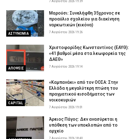
7 Αυγούστου 2026 19:39
Μαρούσι: Συνελήφθη 35χρονος σε
προαύλιο σχολείου για διακίνηση
ναρκωτικών (εικόνα)
7 Αυγούστου 2026 19:26
ΑΣΤΥΝΟΜΙΑ
Χριστοφορίδης Κωνσταντίνος (ΕΑΥΘ):
«41 βαθμοί μέσα στα λεωφορεία της
ΔΑΕΘ»
7 Αυγούστου 2026 19:14
ΑΠΟΨΕΙΣ
«Καμπανάκι» από τον ΟΟΣΑ: Στην
Ελλάδα η μεγαλύτερη πτώση του
πραγματικού εισοδήματος των
νοικοκυριών
CAPITAL
7 Αυγούστου 2026 19:01
Άρειος Πάγος: Δεν ανασύρεται η
υπόθεση των υποκλοπών από το
αρχείο
7 Αυγούστου 2026 18:40