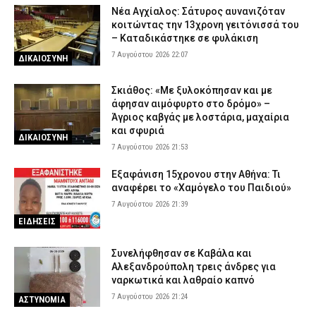
Νέα Αγχίαλος: Σάτυρος αυνανιζόταν
κοιτώντας την 13χρονη γειτόνισσά του
– Καταδικάστηκε σε φυλάκιση
7 Αυγούστου 2026 22:07
ΔΙΚΑΙΟΣΥΝΗ
Σκιάθος: «Με ξυλοκόπησαν και με
άφησαν αιμόφυρτο στο δρόμο» –
Άγριος καβγάς με λοστάρια, μαχαίρια
και σφυριά
ΔΙΚΑΙΟΣΥΝΗ
7 Αυγούστου 2026 21:53
Εξαφάνιση 15χρονου στην Αθήνα: Τι
αναφέρει το «Χαμόγελο του Παιδιού»
7 Αυγούστου 2026 21:39
ΕΙΔΗΣΕΙΣ
Συνελήφθησαν σε Καβάλα και
Αλεξανδρούπολη τρεις άνδρες για
ναρκωτικά και λαθραίο καπνό
7 Αυγούστου 2026 21:24
ΑΣΤΥΝΟΜΙΑ