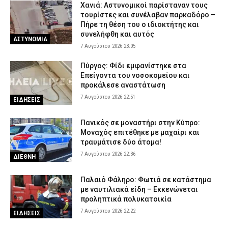
αντικείμενα αξίας άνω των 19.000 ευρώ
Χανιά: Αστυνομικοί παρίσταναν τους
7 Αυγούστου 2026 16:23
ΑΣΤΥΝΟΜΙΑ
τουρίστες και συνέλαβαν παρκαδόρο –
Πήρε τη θέση του ο ιδιοκτήτης και
Πολύ υψηλός κίνδυνος πυρκαγιάς το Σάββατο – Ποιες περιοχές
συνελήφθη και αυτός
ΑΣΤΥΝΟΜΙΑ
τίθενται σε «Red Code»
7 Αυγούστου 2026 23:05
7 Αυγούστου 2026 16:10
ΕΙΔΗΣΕΙΣ
Πύργος: Φίδι εμφανίστηκε στα
Επείγοντα του νοσοκομείου και
προκάλεσε αναστάτωση
7 Αυγούστου 2026 22:51
ΕΙΔΗΣΕΙΣ
Πανικός σε μοναστήρι στην Κύπρο:
Μοναχός επιτέθηκε με μαχαίρι και
τραυμάτισε δύο άτομα!
7 Αυγούστου 2026 22:36
ΔΙΕΘΝΗ
Παλαιό Φάληρο: Φωτιά σε κατάστημα
με ναυτιλιακά είδη – Εκκενώνεται
προληπτικά πολυκατοικία
7 Αυγούστου 2026 22:22
ΕΙΔΗΣΕΙΣ