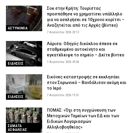
Σοκ στην Κρήτη: Τουρίστας
προσπάθησε να χρηματίσει υπάλληλο
για να ασελγήσει σε 10χρονο κορίτσι –
Αναζητείται από τις Αρχές (βίντεο)
ΑΣΤΥΝΟΜΙΑ
7 Αυγούστου 2026 20:12
Λάρισα: Οδηγός δικύκλου έπεσε σε
σταθμευμένο αυτοκίνητο και
εγκατέλειψε το σημείο – Δείτε βίντεο
7 Αυγούστου 2026 20:06
ΕΙΔΗΣΕΙΣ
Εικόνες καταστροφής σε εκκλησάκι
στον Σαρωνικό – Βανδάλισαν ακόμη και
το Ιερό
7 Αυγούστου 2026 19:51
ΕΙΔΗΣΕΙΣ
ΠΟΜΑΣ: «Όχι στη συγχώνευση των
Μετοχικών Ταμείων των ΕΔ και των
Ειδικών Λογαριασμών
ΣΩΜΑΤΑ
Αλληλοβοηθείας»
ΑΣΦΑΛΕΙΑΣ