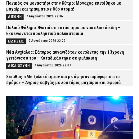
Πανικός σε μοναστήρι στην Κύπρο: Μοναχός επιτέθηκε με
μαχαίρι και τραυμάτισε δύο άτομα!
7 Αυγούστου 2026 22:36
ΔΙΕΘΝΗ
Παλαιό Φάληρο: Φωτιά σε κατάστημα με ναυτιλιακά είδη –
Εκκενώνεται προληπτικά πολυκατοικία
7 Αυγούστου 2026 22:22
ΕΙΔΗΣΕΙΣ
Νέα Αγχίαλος: Σάτυρος αυνανιζόταν κοιτώντας την 13χρονη
γειτόνισσά του – Καταδικάστηκε σε φυλάκιση
7 Αυγούστου 2026 22:07
ΔΙΚΑΙΟΣΥΝΗ
Σκιάθος: «Με ξυλοκόπησαν και με άφησαν αιμόφυρτο στο
δρόμο» – Άγριος καβγάς με λοστάρια, μαχαίρια και σφυριά
7 Αυγούστου 2026 21:53
ΔΙΚΑΙΟΣΥΝΗ
Εξαφάνιση 15χρονου στην Αθήνα: Τι αναφέρει το «Χαμόγελο του
Παιδιού»
7 Αυγούστου 2026 21:39
ΕΙΔΗΣΕΙΣ
Συνελήφθησαν σε Καβάλα και Αλεξανδρούπολη τρεις άνδρες
για ναρκωτικά και λαθραίο καπνό
7 Αυγούστου 2026 21:24