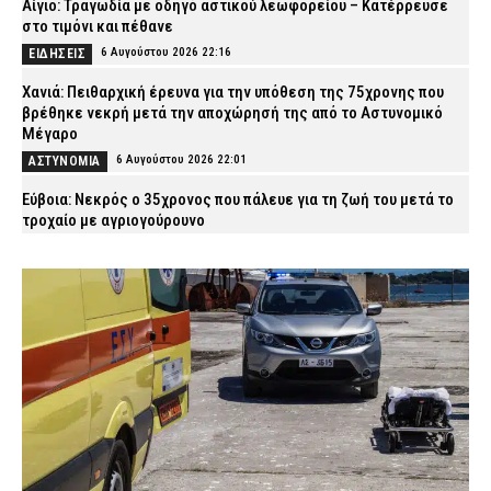
Αίγιο: Τραγωδία με οδηγό αστικού λεωφορείου – Κατέρρευσε
στο τιμόνι και πέθανε
6 Αυγούστου 2026 22:16
ΕΙΔΗΣΕΙΣ
Χανιά: Πειθαρχική έρευνα για την υπόθεση της 75χρονης που
βρέθηκε νεκρή μετά την αποχώρησή της από το Αστυνομικό
Μέγαρο
6 Αυγούστου 2026 22:01
ΑΣΤΥΝΟΜΙΑ
Εύβοια: Νεκρός ο 35χρονος που πάλευε για τη ζωή του μετά το
τροχαίο με αγριογούρουνο
6 Αυγούστου 2026 21:47
ΕΙΔΗΣΕΙΣ
Άρτα: Συνελήφθησαν δύο στελέχη του ΔΕΔΔΗΕ μετά την έκρηξη
σε μετασχηματιστή και την πυρκαγιά
6 Αυγούστου 2026 21:32
ΑΣΤΥΝΟΜΙΑ
Συρία: Βόμβα εξερράγη σε λεωφορείο κοντά στη Δαμασκό –
Αναφορές για πολλούς νεκρούς
6 Αυγούστου 2026 21:18
ΔΙΕΘΝΗ
Ναύπλιο: Στη φυλακή οι δύο Ινδοί για τον φόνο του 59χρονου
ψυχολόγου