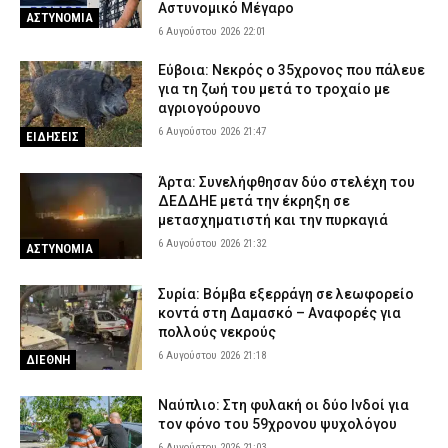
Αστυνομικό Μέγαρο
ΑΣΤΥΝΟΜΙΑ
6 Αυγούστου 2026 22:01
Εύβοια: Νεκρός ο 35χρονος που πάλευε
για τη ζωή του μετά το τροχαίο με
αγριογούρουνο
6 Αυγούστου 2026 21:47
ΕΙΔΗΣΕΙΣ
Άρτα: Συνελήφθησαν δύο στελέχη του
ΔΕΔΔΗΕ μετά την έκρηξη σε
μετασχηματιστή και την πυρκαγιά
6 Αυγούστου 2026 21:32
ΑΣΤΥΝΟΜΙΑ
Συρία: Βόμβα εξερράγη σε λεωφορείο
κοντά στη Δαμασκό – Αναφορές για
πολλούς νεκρούς
6 Αυγούστου 2026 21:18
ΔΙΕΘΝΗ
Ναύπλιο: Στη φυλακή οι δύο Ινδοί για
τον φόνο του 59χρονου ψυχολόγου
6 Αυγούστου 2026 21:03