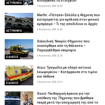
εισαγγελέα τα στοιχεία»
ΑΣΤΥΝΟΜΙΑ
6 Αυγούστου 2026 16:37
ΕΙΔΗΣΕΙΣ
6 Αυγούστου 2026 22:59
Δυτική Μάνη: Συνελήφθη 27χρονος την ώρα που παραλάμβανε
Marfin: «Πάτησε» Ελλάδα η 46χρονη που
δέμα με κάνναβη
κατηγορείται για εμπλοκή στον φονικό
6 Αυγούστου 2026 16:25
ΑΣΤΥΝΟΜΙΑ
εμπρησμό – Τι της αποδίδουν οι Αρχές
6 Αυγούστου 2026 22:44
ΑΣΤΥΝΟΜΙΑ
Χαλκιδική: Νεκρός 69χρονος που
ανασύρθηκε από τη θάλασσα –
Παραγγέλθηκε νεκροψία
6 Αυγούστου 2026 22:30
ΕΙΔΗΣΕΙΣ
Αίγιο: Τραγωδία με οδηγό αστικού
λεωφορείου – Κατέρρευσε στο τιμόνι
και πέθανε
6 Αυγούστου 2026 22:16
ΕΙΔΗΣΕΙΣ
Χανιά: Πειθαρχική έρευνα για την
υπόθεση της 75χρονης που βρέθηκε
νεκρή μετά την αποχώρησή της από το