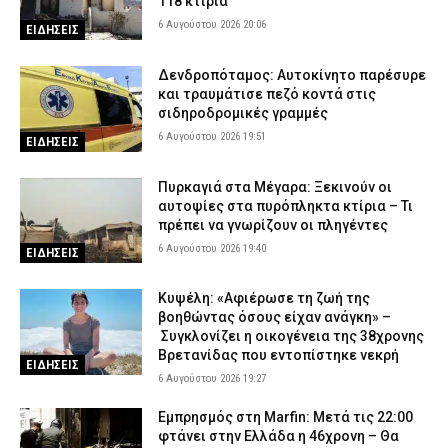
118 κτίρια
6 Αυγούστου 2026 20:06
ΕΙΔΗΣΕΙΣ
Δενδροπόταμος: Αυτοκίνητο παρέσυρε
και τραυμάτισε πεζό κοντά στις
σιδηροδρομικές γραμμές
6 Αυγούστου 2026 19:51
ΕΙΔΗΣΕΙΣ
Πυρκαγιά στα Μέγαρα: Ξεκινούν οι
αυτοψίες στα πυρόπληκτα κτίρια – Τι
πρέπει να γνωρίζουν οι πληγέντες
6 Αυγούστου 2026 19:40
ΕΙΔΗΣΕΙΣ
Κυψέλη: «Αφιέρωσε τη ζωή της
βοηθώντας όσους είχαν ανάγκη» –
Συγκλονίζει η οικογένεια της 38χρονης
Βρετανίδας που εντοπίστηκε νεκρή
ΕΙΔΗΣΕΙΣ
6 Αυγούστου 2026 19:27
Εμπρησμός στη Marfin: Μετά τις 22:00
φτάνει στην Ελλάδα η 46χρονη – Θα