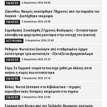
6 Αυγούστου 2026 04:00
ΕΙΔΗΣΕΙΣ
Ζάκυνθος: Νεκρός ανασύρθηκε 78χρονος από την παραλία του
Λαγανά – Διατάχθηκε νεκροψία
5 Αυγούστου 2026 23:58
ΕΙΔΗΣΕΙΣ
Σαμοθράκη: Συνελήφθη 27χρονος Βούλγαρος – Εντοπίστηκαν
κάνναβη και ψυχοτρόπα μανιτάρια στην κατοχή του (εικόνα)
5 Αυγούστου 2026 23:43
ΑΣΤΥΝΟΜΙΑ
Ρέθυμνο: Φωτιά που ξεκίνησε από σταθμευμένο όχημα
κατέστρεψε τρία αυτοκίνητα – Εξετάζεται βραχυκύκλωμα
5 Αυγούστου 2026 23:29
ΕΙΔΗΣΕΙΣ
Σύμη: Σε Γερμανό τουρίστα που είχε χαθεί με άλλους επτά
ανήκει η σορός που εντοπίστηκε
5 Αυγούστου 2026 23:14
ΕΙΔΗΣΕΙΣ
Βόλος: Φωτιά ξέσπασε στα Αϊβαλιώτικα – Ισχυρές
πυροσβεστικές δυνάμεις επιχειρούν στο σημείο
5 Αυγούστου 2026 23:00
ΕΙΔΗΣΕΙΣ
Σοκαριστικό βίντεο από την Ταϊλάνδη: Κεραυνός σκότωσε