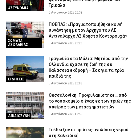
Τρίκαλα
ΑΣΤΥΝΟΜΙΑ
5 Αυγούστου 2026 20:32
ΠΟΕΠΛΣ: «Πραγματοποιήθηκε κοινή
συνάντηση με τον Αρχηγό του ΛΣ
Αντιναύαρχο ΛΣ Χρήστο Κοντορουχά»
ΣΩΜΑΤΑ
5 Αυγούστου 2026 20:20
ΑΣΦΑΛΕΙΑΣ
Τραγωδία στα Μάλια: Μητέρα από την
Ολλανδία έχασε τη ζωή της σε
θαλάσσια εκδρομή – Σοκ για τα τρία
παιδιά της
ΕΙΔΗΣΕΙΣ
5 Αυγούστου 2026 20:08
Θεσσαλονίκη: Προφυλακίστηκε… από
το νοσοκομείο ο ένας εκ των τριών της
σπείρας των μετασχηματιστών
5 Αυγούστου 2026 19:55
ΔΙΚΑΙΟΣΥΝΗ
Τι έδειξαν οι πρώτες αναλύσεις νερού
στη Χαλκιδική