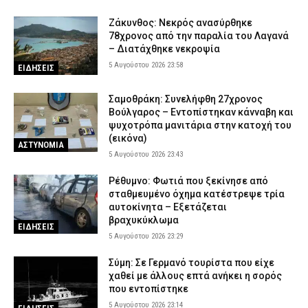
καταστήματα
Ζάκυνθος: Νεκρός ανασύρθηκε
5 Αυγούστου 2026 18:06
ΑΣΤΥΝΟΜΙΑ
78χρονος από την παραλία του Λαγανά
– Διατάχθηκε νεκροψία
Εποχικοί Πυροσβέστες προς Τουρνά: «Γιατί ανακλήθηκαν οι
άδειες;»
5 Αυγούστου 2026 23:58
ΕΙΔΗΣΕΙΣ
5 Αυγούστου 2026 17:53
ΣΩΜΑΤΑ ΑΣΦΑΛΕΙΑΣ
Σαμοθράκη: Συνελήφθη 27χρονος
Οινόη – Χαλκίδα: Διακοπή σιδηροδρομικής γραμμής λόγω
Βούλγαρος – Εντοπίστηκαν κάνναβη και
φωτιάς – Τι ανακοίνωσε η Hellenic Train
ψυχοτρόπα μανιτάρια στην κατοχή του
5 Αυγούστου 2026 17:42
ΕΙΔΗΣΕΙΣ
(εικόνα)
ΑΣΤΥΝΟΜΙΑ
5 Αυγούστου 2026 23:43
Εκτεταμένες επιχειρήσεις της ΕΛ.ΑΣ. οδήγησαν σε 23
συλλήψεις στη Στερεά Ελλάδα
Ρέθυμνο: Φωτιά που ξεκίνησε από
5 Αυγούστου 2026 17:31
ΑΣΤΥΝΟΜΙΑ
σταθμευμένο όχημα κατέστρεψε τρία
αυτοκίνητα – Εξετάζεται
Σοκαριστικό βίντεο: Η στιγμή που η φωτιά εισβάλλει στο Πόρτο
βραχυκύκλωμα
ΕΙΔΗΣΕΙΣ
Γερμενό και κατακαίει τα πάντα
5 Αυγούστου 2026 23:29
5 Αυγούστου 2026 17:18
ΕΙΔΗΣΕΙΣ
Σύμη: Σε Γερμανό τουρίστα που είχε
χαθεί με άλλους επτά ανήκει η σορός
που εντοπίστηκε
5 Αυγούστου 2026 23:14