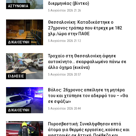
διερμηνέας (βίντεο)
ΑΣΤΥΝΟΜΙΑ
5 Αυγούστου 2026 21:26
Θεσσαλονίκη: Καταδικάστηκε ο
27χρονος τράπερ που έτρεχε με 182
χλμ./ώρα στην ΠΑΘΕ
5 Αυγούστου 2026 21:12
ΔΙΚΑΙΟΣΥΝΗ
Τροχαίο στη Θεσσαλονίκη άφησε
αυτοκίνητο… σκαρφαλωμένο πάνω σε
άλλο όχημα (εικόνα)
5 Αυγούστου 2026 20:57
ΕΙΔΗΣΕΙΣ
Βόλος: 26χρονος απείλησε τη μητέρα
του και χτύπησε τον αδερφό του – «Θα
σε σφάξω»
5 Αυγούστου 2026 20:44
ΔΙΚΑΙΟΣΥΝΗ
Πυροσβεστική: Συνελήφθησαν επτά
άτομα για θερμές εργασίες, καύσεις και
ψησταριές σε Αττική, Πρέβεζα και