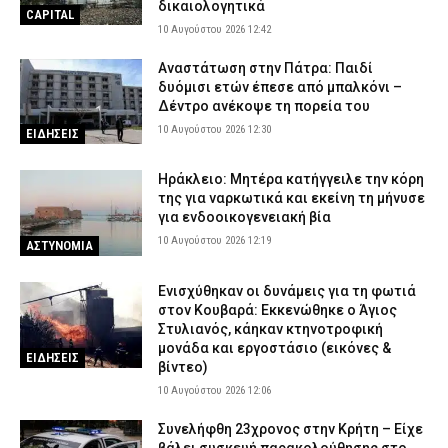
δικαιολογητικά
CAPITAL
10 Αυγούστου 2026 12:42
Αναστάτωση στην Πάτρα: Παιδί
δυόμισι ετών έπεσε από μπαλκόνι –
Δέντρο ανέκοψε τη πορεία του
10 Αυγούστου 2026 12:30
ΕΙΔΗΣΕΙΣ
Ηράκλειο: Μητέρα κατήγγειλε την κόρη
της για ναρκωτικά και εκείνη τη μήνυσε
για ενδοοικογενειακή βία
10 Αυγούστου 2026 12:19
ΑΣΤΥΝΟΜΙΑ
Ενισχύθηκαν οι δυνάμεις για τη φωτιά
στον Κουβαρά: Εκκενώθηκε ο Άγιος
Στυλιανός, κάηκαν κτηνοτροφική
μονάδα και εργοστάσιο (εικόνες &
ΕΙΔΗΣΕΙΣ
βίντεο)
10 Αυγούστου 2026 12:06
Συνελήφθη 23χρονος στην Κρήτη – Είχε