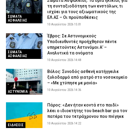
Σώματα Ασφαλείας: Τα όρια ηλικίας για
10 Αυγούστου 2026 08:40
LIFE
τη συνταξιοδότηση των ενστόλων, τι
ισχύει για τους αξιωματικούς της
Φωτιά τώρα στον Κουβαρά – Ήχησε το «112» για εκκένωση του
ΣΩΜΑΤΑ
ΕΛ.ΑΣ – Οι προϋποθέσεις
ΑΣΦΑΛΕΙΑΣ
Αγίου Στυλιανού
10 Αυγούστου 2026 15:01
10 Αυγούστου 2026 08:28
ΕΙΔΗΣΕΙΣ
Έβρος: Σε Αστυνομικούς
Στο μικροσκόπιο της ΑΑΔΕ και οι μικρές μεταφορές χρημάτων
Υποδιευθυντές προήχθησαν πέντε
μέσω IRIS – Τι ισχύει για χαρτζιλίκια και δωρεές
υπηρετούντες Αστυνόμοι Α’ –
ΣΩΜΑΤΑ
10 Αυγούστου 2026 08:14
Αναλυτικά τα ονόματα
CAPITAL
ΑΣΦΑΛΕΙΑΣ
10 Αυγούστου 2026 14:48
Σε κατάσταση «Red Code» σήμερα η Αττική και άλλες έξι
περιφέρειες για εκδήλωση πυρκαγιάς – Σε ετοιμότητα ο
Βόλος: Συνοδός ασθενή κατήγγειλε
κρατικός μηχανισμός
ξυλοδαρμό από γιατρό στο νοσοκομείο
10 Αυγούστου 2026 08:01
ΕΙΔΗΣΕΙΣ
– «Με χτύπησε με μανία»
10 Αυγούστου 2026 14:36
ΑΣΤΥΝΟΜΙΑ
Πάρος: «Δεν ήταν κοντά στο παιδί»
λέει ο ιδιοκτήτης του beach bar για τον
πατέρα του τετράχρονου που πνίγηκε
10 Αυγούστου 2026 14:22
ΕΙΔΗΣΕΙΣ