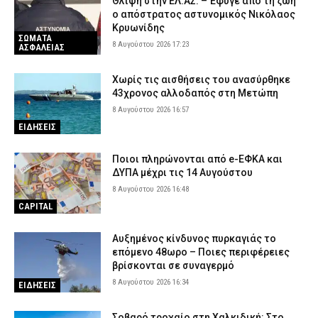
Θλίψη στην ΕΛ.ΑΣ. – Έφυγε από τη ζωή
ο απόστρατος αστυνομικός Νικόλαος
Κρυωνίδης
ΣΩΜΑΤΑ
8 Αυγούστου 2026 17:23
ΑΣΦΑΛΕΙΑΣ
Χωρίς τις αισθήσεις του ανασύρθηκε
43χρονος αλλοδαπός στη Μετώπη
8 Αυγούστου 2026 16:57
ΕΙΔΗΣΕΙΣ
Ποιοι πληρώνονται από e-ΕΦΚΑ και
ΔΥΠΑ μέχρι τις 14 Αυγούστου
8 Αυγούστου 2026 16:48
CAPITAL
Αυξημένος κίνδυνος πυρκαγιάς το
επόμενο 48ωρο – Ποιες περιφέρειες
βρίσκονται σε συναγερμό
8 Αυγούστου 2026 16:34
ΕΙΔΗΣΕΙΣ
Σοβαρό τροχαίο στη Χαλκιδική: Στο