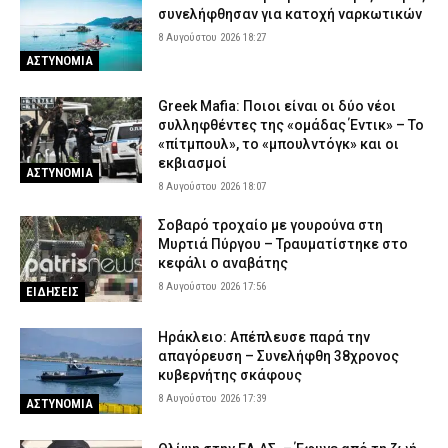
συνελήφθησαν για κατοχή ναρκωτικών
8 Αυγούστου 2026 18:27
ΑΣΤΥΝΟΜΙΑ
Greek Mafia: Ποιοι είναι οι δύο νέοι
συλληφθέντες της «ομάδας Έντικ» – Το
«πίτμπουλ», το «μπουλντόγκ» και οι
εκβιασμοί
ΑΣΤΥΝΟΜΙΑ
8 Αυγούστου 2026 18:07
Σοβαρό τροχαίο με γουρούνα στη
Μυρτιά Πύργου – Τραυματίστηκε στο
κεφάλι ο αναβάτης
8 Αυγούστου 2026 17:56
ΕΙΔΗΣΕΙΣ
Ηράκλειο: Απέπλευσε παρά την
απαγόρευση – Συνελήφθη 38χρονος
κυβερνήτης σκάφους
8 Αυγούστου 2026 17:39
ΑΣΤΥΝΟΜΙΑ