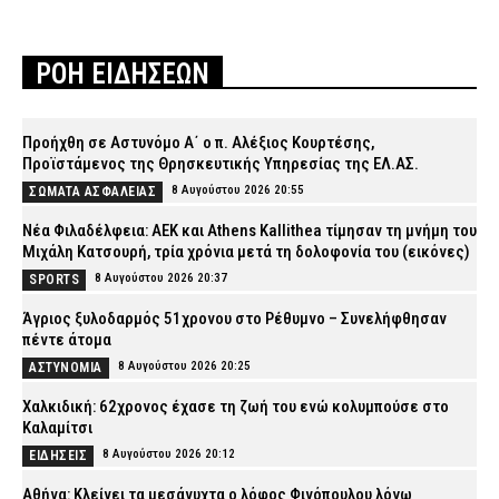
ΡΟΗ ΕΙΔΗΣΕΩΝ
Προήχθη σε Αστυνόμο Α΄ ο π. Αλέξιος Κουρτέσης,
Προϊστάμενος της Θρησκευτικής Υπηρεσίας της ΕΛ.ΑΣ.
8 Αυγούστου 2026 20:55
ΣΩΜΑΤΑ ΑΣΦΑΛΕΙΑΣ
Νέα Φιλαδέλφεια: ΑΕΚ και Athens Kallithea τίμησαν τη μνήμη του
Μιχάλη Κατσουρή, τρία χρόνια μετά τη δολοφονία του (εικόνες)
8 Αυγούστου 2026 20:37
SPORTS
Άγριος ξυλοδαρμός 51χρονου στο Ρέθυμνο – Συνελήφθησαν
πέντε άτομα
8 Αυγούστου 2026 20:25
ΑΣΤΥΝΟΜΙΑ
Χαλκιδική: 62χρονος έχασε τη ζωή του ενώ κολυμπούσε στο
Καλαμίτσι
8 Αυγούστου 2026 20:12
ΕΙΔΗΣΕΙΣ
Αθήνα: Κλείνει τα μεσάνυχτα ο λόφος Φινόπουλου λόγω