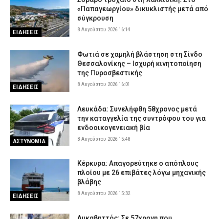
«Παπαγεωργίου» δικυκλιστής μετά από
σύγκρουση
8 Αυγούστου 2026 16:14
ΕΙΔΗΣΕΙΣ
Φωτιά σε χαμηλή βλάστηση στη Σίνδο
Θεσσαλονίκης – Ισχυρή κινητοποίηση
της Πυροσβεστικής
8 Αυγούστου 2026 16:01
ΕΙΔΗΣΕΙΣ
Λευκάδα: Συνελήφθη 58χρονος μετά
την καταγγελία της συντρόφου του για
ενδοοικογενειακή βία
8 Αυγούστου 2026 15:48
ΑΣΤΥΝΟΜΙΑ
Κέρκυρα: Απαγορεύτηκε ο απόπλους
πλοίου με 26 επιβάτες λόγω μηχανικής
βλάβης
8 Αυγούστου 2026 15:32
ΕΙΔΗΣΕΙΣ
Λυκαβηττός: Σε 57χρονη που