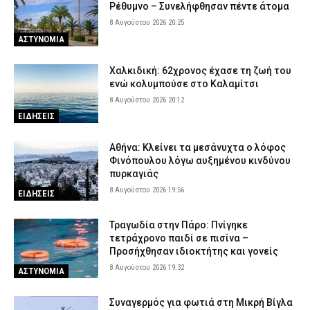
Ρέθυμνο – Συνελήφθησαν πέντε άτομα
Προήχθη σε Αστυνόμο Α’ η Εκπρόσωπος Τύπου της ΕΛ.ΑΣ.,
8 Αυγούστου 2026 20:25
Κωνσταντία Δημογλίδου
ΑΣΤΥΝΟΜΙΑ
8 Αυγούστου 2026 13:00
ΣΩΜΑΤΑ ΑΣΦΑΛΕΙΑΣ
Χαλκιδική: 62χρονος έχασε τη ζωή του
Θρίλερ στον Λυκαβηττό: Εντοπίστηκε σορός κοντά στο
ενώ κολυμπούσε στο Καλαμίτσι
εκκλησάκι των Αγίων Ισιδώρων
8 Αυγούστου 2026 20:12
8 Αυγούστου 2026 12:46
ΑΣΤΥΝΟΜΙΑ
ΕΙΔΗΣΕΙΣ
Θεσσαλονίκη: Συνελήφθη 53χρονος που οδηγούσε μεθυσμένος
8 Αυγούστου 2026 12:33
ΑΣΤΥΝΟΜΙΑ
Αθήνα: Κλείνει τα μεσάνυχτα ο λόφος
Φινόπουλου λόγω αυξημένου κινδύνου
πυρκαγιάς
8 Αυγούστου 2026 19:56
ΕΙΔΗΣΕΙΣ
Τραγωδία στην Πάρο: Πνίγηκε
τετράχρονο παιδί σε πισίνα –
Προσήχθησαν ιδιοκτήτης και γονείς
8 Αυγούστου 2026 19:32
ΑΣΤΥΝΟΜΙΑ
Συναγερμός για φωτιά στη Μικρή Βίγλα