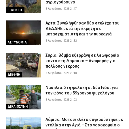
αγριογούρουνο
6 Αυγούστου 2026 21:47
ΕΙΔΗΣΕΙΣ
Άρτα: Συνελήφθησαν δύο στελέχη του
ΔΕΔΔΗΕ μετά την έκρηξη σε
μετασχηματιστή και την πυρκαγιά
6 Αυγούστου 2026 21:32
ΑΣΤΥΝΟΜΙΑ
Συρία: Βόμβα εξερράγη σε λεωφορείο
κοντά στη Δαμασκό – Αναφορές για
πολλούς νεκρούς
6 Αυγούστου 2026 21:18
ΔΙΕΘΝΗ
Ναύπλιο: Στη φυλακή οι δύο Ινδοί για
τον φόνο του 59χρονου ψυχολόγου
6 Αυγούστου 2026 21:03
ΔΙΚΑΙΟΣΥΝΗ
Λάρισα: Μοτοσικλέτα συγκρούστηκε με
νταλίκα στην Αγιά – Στο νοσοκομείο ο