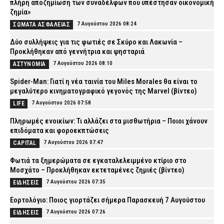
πλήρη αποζημίωση των συναδέλφων που υπέστησαν οικονομική
ζημία»
7 Αυγούστου 2026 08:24
ΣΩΜΑΤΑ ΑΣΦΑΛΕΙΑΣ
Δύο συλλήψεις για τις φωτιές σε Σκύρο και Λακωνία –
Προκλήθηκαν από γεννήτρια και ψησταριά
7 Αυγούστου 2026 08:10
ΑΣΤΥΝΟΜΙΑ
Spider-Man: Γιατί η νέα ταινία του Miles Morales θα είναι το
μεγαλύτερο κινηματογραφικό γεγονός της Marvel (βίντεο)
7 Αυγούστου 2026 07:58
LIFE
Πληρωμές ενοικίων: Τι αλλάζει στα μισθωτήρια – Ποιοι χάνουν
επιδόματα και φοροεκπτώσεις
7 Αυγούστου 2026 07:47
CAPITAL
Φωτιά τα ξημερώματα σε εγκαταλελειμμένο κτίριο στο
Μοσχάτο – Προκλήθηκαν εκτεταμένες ζημιές (βίντεο)
7 Αυγούστου 2026 07:35
ΕΙΔΗΣΕΙΣ
Εορτολόγιο: Ποιος γιορτάζει σήμερα Παρασκευή 7 Αυγούστου
7 Αυγούστου 2026 07:26
ΕΙΔΗΣΕΙΣ