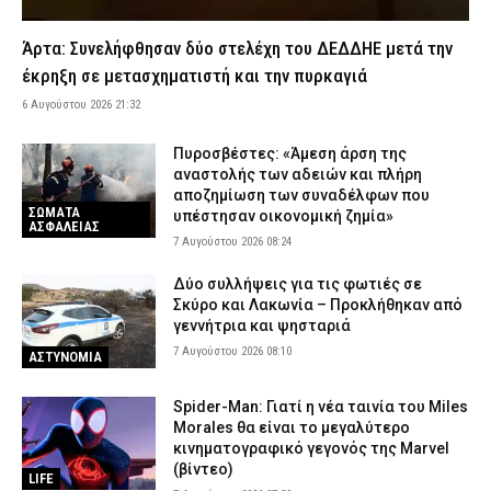
Κυψέλη: «Αφιέρωσε τη ζωή της βοηθώντας όσους είχαν
Άρτα: Συνελήφθησαν δύο στελέχη του ΔΕΔΔΗΕ μετά την
ανάγκη» – Συγκλονίζει η οικογένεια της 38χρονης Βρετανίδας
έκρηξη σε μετασχηματιστή και την πυρκαγιά
που εντοπίστηκε νεκρή
6 Αυγούστου 2026 21:32
6 Αυγούστου 2026 19:27
ΕΙΔΗΣΕΙΣ
Εμπρησμός στη Marfin: Μετά τις 22:00 φτάνει στην Ελλάδα η
Πυροσβέστες: «Άμεση άρση της
46χρονη – Θα κρατηθεί στη ΓΑΔΑ
αναστολής των αδειών και πλήρη
6 Αυγούστου 2026 19:16
ΑΣΤΥΝΟΜΙΑ
αποζημίωση των συναδέλφων που
ΣΩΜΑΤΑ
υπέστησαν οικονομική ζημία»
ΑΣΦΑΛΕΙΑΣ
Σκύρος: Ενισχύθηκαν οι εναέριες δυνάμεις για τη φωτιά στην
7 Αυγούστου 2026 08:24
Κολυμπάδα – Προς τη θάλασσα κινείται το μέτωπο
6 Αυγούστου 2026 19:05
ΕΙΔΗΣΕΙΣ
Δύο συλλήψεις για τις φωτιές σε
Σκύρο και Λακωνία – Προκλήθηκαν από
Τροχαίο ατύχημα στον περιφερειακό Σπάτων – Καθυστερήσεις
γεννήτρια και ψησταριά
στο ρεύμα προς Αθήνα
7 Αυγούστου 2026 08:10
ΑΣΤΥΝΟΜΙΑ
6 Αυγούστου 2026 18:53
ΕΙΔΗΣΕΙΣ
Σκιάθος: «Δεν θυμάμαι και πολλά» – Στο δικαστήριο η 39χρονη
Spider-Man: Γιατί η νέα ταινία του Miles
μετά το ξέσπασμα στο Κέντρο Υγείας
Morales θα είναι το μεγαλύτερο
κινηματογραφικό γεγονός της Marvel
6 Αυγούστου 2026 18:40
ΔΙΚΑΙΟΣΥΝΗ
(βίντεο)
LIFE