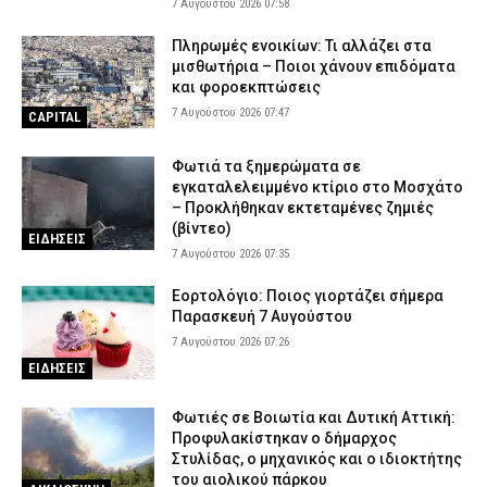
Άνω Λιόσια: Δύο συλληφθέντες για τον θάνατο του 72χρονου –
7 Αυγούστου 2026 07:58
Υποστήριξαν ότι έπαθε ηλεκτροπληξία
Πληρωμές ενοικίων: Τι αλλάζει στα
6 Αυγούστου 2026 18:39
ΑΣΤΥΝΟΜΙΑ
μισθωτήρια – Ποιοι χάνουν επιδόματα
Τραγωδία στην Ελασσόνα: Άνδρας εντοπίστηκε νεκρός στο
και φοροεκπτώσεις
χωράφι του
7 Αυγούστου 2026 07:47
CAPITAL
6 Αυγούστου 2026 18:28
ΕΙΔΗΣΕΙΣ
Φωτιά τα ξημερώματα σε
εγκαταλελειμμένο κτίριο στο Μοσχάτο
– Προκλήθηκαν εκτεταμένες ζημιές
(βίντεο)
ΕΙΔΗΣΕΙΣ
7 Αυγούστου 2026 07:35
Εορτολόγιο: Ποιος γιορτάζει σήμερα
Παρασκευή 7 Αυγούστου
7 Αυγούστου 2026 07:26
ΕΙΔΗΣΕΙΣ
Φωτιές σε Βοιωτία και Δυτική Αττική:
Προφυλακίστηκαν ο δήμαρχος
Στυλίδας, ο μηχανικός και ο ιδιοκτήτης
του αιολικού πάρκου