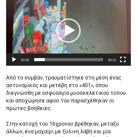
τ
ρ
ε
ό
ο
γ
ρ
α
μ
μ
α
00:00
00:21
Α
ν
Από το συμβάν, τραυματίστηκε στη μέση ένας
α
αστυνομικός και μετέβη στο «401», όπου
π
διεγνώσθη με οσφυαλγία μυοσκελετικού τύπου
α
και αποχώρησε αφού του παρασχέθηκαν οι
ρ
πρώτες βοήθειες.
α
γ
Στην κατοχή του 16χρονου βρέθηκαν, μεταξύ
ω
άλλων, ένα μαχαίρι με ξύλινη λαβή και μία
γ