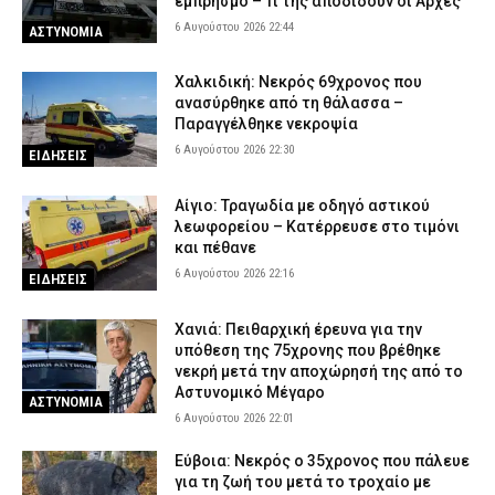
εμπρησμό – Τι της αποδίδουν οι Αρχές
6 Αυγούστου 2026 22:44
ΑΣΤΥΝΟΜΙΑ
Χαλκιδική: Νεκρός 69χρονος που
ανασύρθηκε από τη θάλασσα –
Παραγγέλθηκε νεκροψία
6 Αυγούστου 2026 22:30
ΕΙΔΗΣΕΙΣ
Αίγιο: Τραγωδία με οδηγό αστικού
λεωφορείου – Κατέρρευσε στο τιμόνι
και πέθανε
6 Αυγούστου 2026 22:16
ΕΙΔΗΣΕΙΣ
Χανιά: Πειθαρχική έρευνα για την
υπόθεση της 75χρονης που βρέθηκε
νεκρή μετά την αποχώρησή της από το
Αστυνομικό Μέγαρο
ΑΣΤΥΝΟΜΙΑ
6 Αυγούστου 2026 22:01
Εύβοια: Νεκρός ο 35χρονος που πάλευε
για τη ζωή του μετά το τροχαίο με