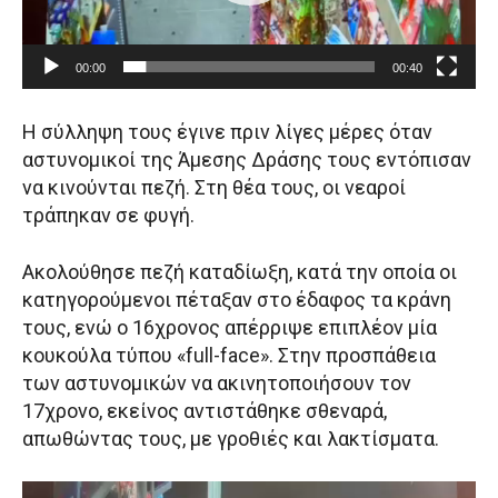
μ
μ
α
00:00
00:40
Α
ν
Η σύλληψη τους έγινε πριν λίγες μέρες όταν
α
αστυνομικοί της Άμεσης Δράσης τους εντόπισαν
π
να κινούνται πεζή. Στη θέα τους, οι νεαροί
α
τράπηκαν σε φυγή.
ρ
α
Ακολούθησε πεζή καταδίωξη, κατά την οποία οι
γ
κατηγορούμενοι πέταξαν στο έδαφος τα κράνη
ω
τους, ενώ ο 16χρονος απέρριψε επιπλέον μία
γ
κουκούλα τύπου «full-face». Στην προσπάθεια
ή
των αστυνομικών να ακινητοποιήσουν τον
ς
17χρονο, εκείνος αντιστάθηκε σθεναρά,
Β
απωθώντας τους, με γροθιές και λακτίσματα.
ί
ν
Π