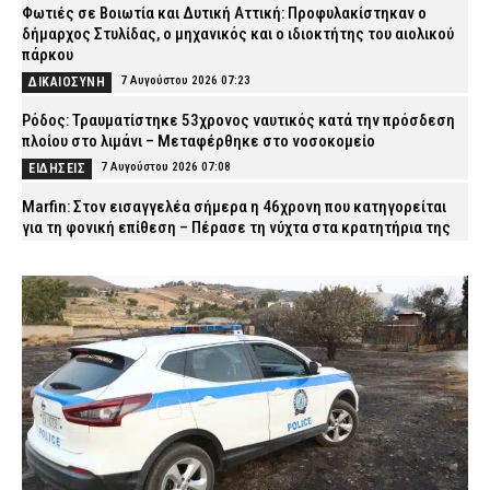
Φωτιές σε Βοιωτία και Δυτική Αττική: Προφυλακίστηκαν ο
δήμαρχος Στυλίδας, ο μηχανικός και ο ιδιοκτήτης του αιολικού
πάρκου
7 Αυγούστου 2026 07:23
ΔΙΚΑΙΟΣΥΝΗ
Ρόδος: Τραυματίστηκε 53χρονος ναυτικός κατά την πρόσδεση
πλοίου στο λιμάνι – Μεταφέρθηκε στο νοσοκομείο
7 Αυγούστου 2026 07:08
ΕΙΔΗΣΕΙΣ
Marfin: Στον εισαγγελέα σήμερα η 46χρονη που κατηγορείται
για τη φονική επίθεση – Πέρασε τη νύχτα στα κρατητήρια της
ΓΑΔΑ (βίντεο)
7 Αυγούστου 2026 07:01
ΔΙΚΑΙΟΣΥΝΗ
ΔΕΔΔΗΕ: Πού θα σημειωθούν διακοπές ρεύματος σήμερα (7/8)
στην Αττική – Αναλυτικά ώρες και οδοί
7 Αυγούστου 2026 04:00
ΕΙΔΗΣΕΙΣ
Χανιά: Νεκρός 81χρονος που ανασύρθηκε χωρίς τις αισθήσεις
του από παραλία
6 Αυγούστου 2026 23:42
ΕΙΔΗΣΕΙΣ
Τζόκερ: Αυτοί είναι οι τυχεροί αριθμοί που κερδίζουν πάνω από