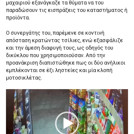
μαχαιριού εξανάγκαζε τα θύματα να του
παραδώσουν τις εισπράξεις του καταστήματος ή
προϊόντα.
Ο συνεργάτης του, παρέμενε σε κοντινή
απόσταση κρατώντας τσίλιες, ενώ εξασφάλιζε
και την άμεση διαφυγή τους, ως οδηγός του
δικύκλου που χρησιμοποιούσαν. Από την
προανάκριση διαπιστώθηκε πως οι δύο ανήλικοι
εμπλέκονται σε έξι ληστείες και μία κλοπή
μοτοσικλέτας.
Π
ρ
ό
γ
ρ
α