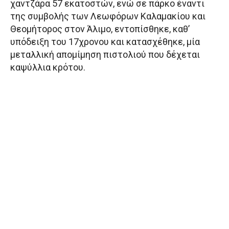
χαντζάρα 57 εκατοστών, ενώ σε πάρκο έναντι
ή
της συμβολής των Λεωφόρων Καλαμακίου και
ς
Θεομήτορος στον Άλιμο, εντοπίσθηκε, καθ’
Β
υπόδειξη του 17χρονου και κατασχέθηκε, μία
ί
μεταλλική απομίμηση πιστολιού που δέχεται
ν
καψύλλια κρότου.
τ
ε
ο