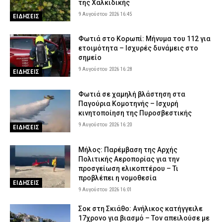
της Χαλκιδικής
Ρόδος: Οδηγός τράκαρε σταθμευμένο αυτοκίνητο, παρέσυρε
9 Αυγούστου 2026 16:45
72χρονο και διέφυγε (βίντεο)
ΕΙΔΗΣΕΙΣ
9 Αυγούστου 2026 09:24
ΑΣΤΥΝΟΜΙΑ
Φωτιά στο Κορωπί: Μήνυμα του 112 για
Ηράκλειο: Συνελήφθησαν δύο άτομα για ναρκωτικά – Βρέθηκαν
ετοιμότητα – Ισχυρές δυνάμεις στο
400 γραμμάρια κάνναβης, ζυγαριά και χάπια σε σπίτι
σημείο
9 Αυγούστου 2026 09:10
ΑΣΤΥΝΟΜΙΑ
9 Αυγούστου 2026 16:28
ΕΙΔΗΣΕΙΣ
Φωτιά σε χαμηλή βλάστηση στα
Παγούρια Κομοτηνής – Ισχυρή
κινητοποίηση της Πυροσβεστικής
9 Αυγούστου 2026 16:20
ΕΙΔΗΣΕΙΣ
Μήλος: Παρέμβαση της Αρχής
Πολιτικής Αεροπορίας για την
προσγείωση ελικοπτέρου – Τι
προβλέπει η νομοθεσία
ΕΙΔΗΣΕΙΣ
9 Αυγούστου 2026 16:01
Σοκ στη Σκιάθο: Ανήλικος κατήγγειλε
17χρονο για βιασμό – Τον απειλούσε με