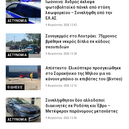
Ιωάννινα: Άνδρας έκλεψε
φωτοβολταϊκό πάνελ από στάση
λεωφορείου – Συνελήφθη από την
ΕΛ.ΑΣ.
ΑΣΤΥΝΟΜΙΑ
9 Αυγούστου 2026 12:42
Συναγερμός στο Λουτράκι: 75χρονος
βρέθηκε νεκρός δίπλα σε κάδους
σκουπιδιών
9 Αυγούστου 2026 12:28
ΑΣΤΥΝΟΜΙΑ
Απίστευτο: Ελικόπτερο προσγειώθηκε
στο Σαρακήνικο της Μήλου για να
κάνουν μπάνιο οι επιβάτες του (βίντεο)
9 Αυγούστου 2026 12:16
ΕΙΔΗΣΕΙΣ
Συνελήφθησαν δύο αλλοδαποί
διακινητές σε Ροδόπη και Έβρο –
Μετέφεραν παράνομους μετανάστες
9 Αυγούστου 2026 12:06
ΑΣΤΥΝΟΜΙΑ