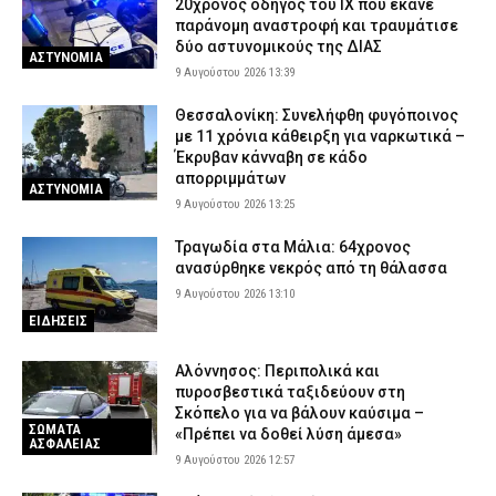
20χρονος οδηγός του ΙΧ που έκανε
παράνομη αναστροφή και τραυμάτισε
δύο αστυνομικούς της ΔΙΑΣ
ΑΣΤΥΝΟΜΙΑ
9 Αυγούστου 2026 13:39
Θεσσαλονίκη: Συνελήφθη φυγόποινος
με 11 χρόνια κάθειρξη για ναρκωτικά –
Έκρυβαν κάνναβη σε κάδο
απορριμμάτων
ΑΣΤΥΝΟΜΙΑ
9 Αυγούστου 2026 13:25
Τραγωδία στα Μάλια: 64χρονος
ανασύρθηκε νεκρός από τη θάλασσα
9 Αυγούστου 2026 13:10
ΕΙΔΗΣΕΙΣ
Αλόννησος: Περιπολικά και
πυροσβεστικά ταξιδεύουν στη
Σκόπελο για να βάλουν καύσιμα –
ΣΩΜΑΤΑ
«Πρέπει να δοθεί λύση άμεσα»
ΑΣΦΑΛΕΙΑΣ
9 Αυγούστου 2026 12:57