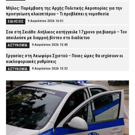
Μήλος: Παρέμβαση της Αρχής Πολιτικής Αεροπορίας για την
προσγείωση ελικοπτέρου – Τι προβλέπει η νομοθεσία
9 Αυγούστου 2026 16:01
ΕΙΔΗΣΕΙΣ
Σοκ στη Σκιάθο: Ανήλικος κατήγγειλε 17χρονο για βιασμό – Τον
απειλούσε με διαρροή βίντεο στο διαδίκτυο
9 Αυγούστου 2026 15:45
ΑΣΤΥΝΟΜΙΑ
Εργασίες στη Λεωφόρο Σχιστού – Ποιες ώρες θα ισχύσουν οι
κυκλοφοριακές ρυθμίσεις
9 Αυγούστου 2026 15:32
ΑΣΤΥΝΟΜΙΑ
«Στην πρώτη γραμμή οι αστυνομικοί της Ήλιδας» – Τα
συγχαρητήρια της ΕΑΥ Ηλείας
9 Αυγούστου 2026 15:18
ΣΩΜΑΤΑ ΑΣΦΑΛΕΙΑΣ
Δέσμευση Βελόπουλου: «Το λιγότερο 1.800 ευρώ μισθός στους
ένστολους» (βίντεο)
9 Αυγούστου 2026 14:53
ΣΩΜΑΤΑ ΑΣΦΑΛΕΙΑΣ
Βόλος: Ανήλικος με τέσσερις συσκευασίες κάνναβης – Τον
εντόπισαν αστυνομικοί της ΟΠΚΕ