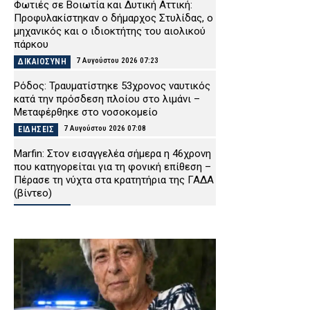
Φωτιές σε Βοιωτία και Δυτική Αττική:
Προφυλακίστηκαν ο δήμαρχος Στυλίδας, ο
μηχανικός και ο ιδιοκτήτης του αιολικού
πάρκου
7 Αυγούστου 2026 07:23
ΔΙΚΑΙΟΣΥΝΗ
Ρόδος: Τραυματίστηκε 53χρονος ναυτικός
κατά την πρόσδεση πλοίου στο λιμάνι –
Μεταφέρθηκε στο νοσοκομείο
7 Αυγούστου 2026 07:08
ΕΙΔΗΣΕΙΣ
Marfin: Στον εισαγγελέα σήμερα η 46χρονη
που κατηγορείται για τη φονική επίθεση –
Πέρασε τη νύχτα στα κρατητήρια της ΓΑΔΑ
(βίντεο)
7 Αυγούστου 2026 07:01
ΔΙΚΑΙΟΣΥΝΗ
ΔΕΔΔΗΕ: Πού θα σημειωθούν διακοπές
ρεύματος σήμερα (7/8) στην Αττική –
Αναλυτικά ώρες και οδοί
7 Αυγούστου 2026 04:00
ΕΙΔΗΣΕΙΣ
Χανιά: Νεκρός 81χρονος που ανασύρθηκε