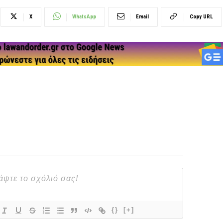
X
WhatsApp
Email
Copy URL
{}
[+]