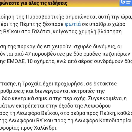
οίηση της Πυροσβεστικής σημειώνεται αυτή την ώρα,
μέρι της Πέμπτης ξέσπασε
φωτιά
σε υπαίθριο χώρο
ς Βεΐκου στο Γαλάτσι, καίγοντας χαμηλή βλάστηση.
ση της πυρκαγιάς επιχειρούν ισχυρές δυνάμεις, οι
ύνται από 47 πυροσβέστες με δύο ομάδες πεζοπόρων
ης ΕΜΟΔΕ, 10 οχήματα, ενώ από αέρος συνδράμουν δύ
τασης, η Τροχαία έχει προχωρήσει σε έκτακτες
ρυθμίσεις και διενεργούνται εκτροπές της
δύο κεντρικά σημεία της περιοχής. Συγκεκριμένα, η
μάτων εκτρέπεται στην έξοδο της Λεωφόρου
ρος τη Λεωφόρο Βεΐκου, στο ρεύμα προς Πεύκη, καθώ
 της Λεωφόρου Βεΐκου προς τη Λεωφόρο Καποδιστρίου
οφορίας προς Χαλάνδρι.