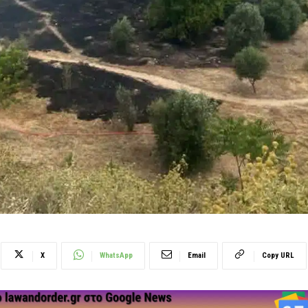
X
WhatsApp
Email
Copy URL