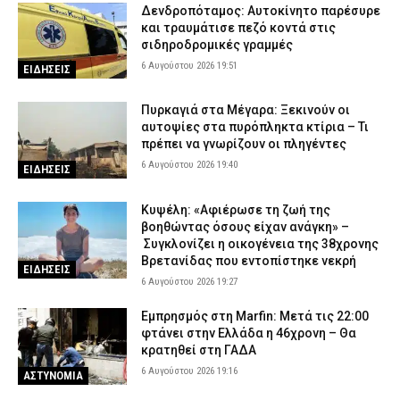
Δενδροπόταμος: Αυτοκίνητο παρέσυρε
και τραυμάτισε πεζό κοντά στις
σιδηροδρομικές γραμμές
6 Αυγούστου 2026 19:51
ΕΙΔΗΣΕΙΣ
Πυρκαγιά στα Μέγαρα: Ξεκινούν οι
αυτοψίες στα πυρόπληκτα κτίρια – Τι
πρέπει να γνωρίζουν οι πληγέντες
6 Αυγούστου 2026 19:40
ΕΙΔΗΣΕΙΣ
Κυψέλη: «Αφιέρωσε τη ζωή της
βοηθώντας όσους είχαν ανάγκη» –
Συγκλονίζει η οικογένεια της 38χρονης
Βρετανίδας που εντοπίστηκε νεκρή
ΕΙΔΗΣΕΙΣ
6 Αυγούστου 2026 19:27
Εμπρησμός στη Marfin: Μετά τις 22:00
φτάνει στην Ελλάδα η 46χρονη – Θα
κρατηθεί στη ΓΑΔΑ
6 Αυγούστου 2026 19:16
ΑΣΤΥΝΟΜΙΑ