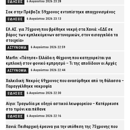
6 Αυγούστου 2026 23:28
ΕΙΔΗΣΕΙΣ
Σοκ στην Πρέβεζα: 59χρονος εντοπίστηκε απαγχονισμένος
6 Αυγούστου 2026 23:13
ΕΙΔΗΣΕΙΣ
ΕΛ.ΑΣ. για 75χρονη που βρέθηκε νεκρή στα Χανιά: «ΕΔΕ σε
βάρος των εμπλεκόμενων αστυνομικών, στον εισαγγελέα τα
στοιχεία»
6 Αυγούστου 2026 22:59
ΑΣΤΥΝΟΜΙΑ
Marfin: «Πάτησε» Ελλάδα η 46χρονη που κατηγορείται για
εμπλοκή στον φονικό εμπρησμό – Τι της αποδίδουν οι Αρχές
6 Αυγούστου 2026 22:44
ΑΣΤΥΝΟΜΙΑ
Χαλκιδική: Νεκρός 69χρονος που ανασύρθηκε από τη θάλασσα –
Παραγγέλθηκε νεκροψία
6 Αυγούστου 2026 22:30
ΕΙΔΗΣΕΙΣ
Αίγιο: Τραγωδία με οδηγό αστικού λεωφορείου – Κατέρρευσε
στο τιμόνι και πέθανε
6 Αυγούστου 2026 22:16
ΕΙΔΗΣΕΙΣ
Χανιά: Πειθαρχική έρευνα για την υπόθεση της 75χρονης που