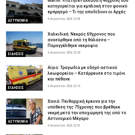
Marfin: «Πάτησε» Ελλάδα η 46χρονη που
κατηγορείται για εμπλοκή στον φονικό
εμπρησμό – Τι της αποδίδουν οι Αρχές
6 Αυγούστου 2026 22:44
ΑΣΤΥΝΟΜΙΑ
Χαλκιδική: Νεκρός 69χρονος που
ανασύρθηκε από τη θάλασσα –
Παραγγέλθηκε νεκροψία
6 Αυγούστου 2026 22:30
ΕΙΔΗΣΕΙΣ
Αίγιο: Τραγωδία με οδηγό αστικού
λεωφορείου – Κατέρρευσε στο τιμόνι
και πέθανε
6 Αυγούστου 2026 22:16
ΕΙΔΗΣΕΙΣ
Χανιά: Πειθαρχική έρευνα για την
υπόθεση της 75χρονης που βρέθηκε
νεκρή μετά την αποχώρησή της από το
Αστυνομικό Μέγαρο
ΑΣΤΥΝΟΜΙΑ
6 Αυγούστου 2026 22:01