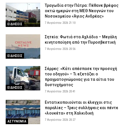
των Δοκίμων Δικαστικών Αστυνομικών στην Κομοτηνή
Τραγωδία στην Πάτρα: Πέθανε βρέφος
οκτώ ημερών στη ΜΕΘ Νεογνών του
7 Αυγούστου 2026 14:42
ΣΩΜΑΤΑ ΑΣΦΑΛΕΙΑΣ
Νοσοκομείου «Άγιος Ανδρέας»
Τροχαίο με δύο νεκρούς στις Σέρρες: «Έχασε τον έλεγχο του ΙΧ,
7 Αυγούστου 2026 21:10
ΕΙΔΗΣΕΙΣ
δεν τον πρόλαβα και έπεσε πάνω μου», λέει ο οδηγός του
φορτηγού (βίντεο)
Σητεία: Φωτιά στα Αχλάδια – Μεγάλη
7 Αυγούστου 2026 14:28
ΑΣΤΥΝΟΜΙΑ
κινητοποίηση από την Πυροσβεστική
Πυρόπληκτοι: Τι προβλέπεται για τις αποζημιώσεις σε
7 Αυγούστου 2026 20:56
«πράσινα», «κίτρινα» και «κόκκινα» σπίτια
ΕΙΔΗΣΕΙΣ
7 Αυγούστου 2026 14:15
CAPITAL
Σέρρες: «Κάτι απέσπασε την προσοχή
του οδηγού» – Τι εξετάζει ο
πραγματογνώμονας για τα αίτια του
δυστυχήματος
ΕΙΔΗΣΕΙΣ
7 Αυγούστου 2026 20:41
Εντατικοποιούνται οι έλεγχοι στις
παραλίες – Τρεις συλλήψεις και πέντε
«λουκέτα» στη Χαλκιδική
7 Αυγούστου 2026 20:27
ΑΣΤΥΝΟΜΙΑ