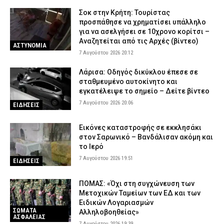
Σοκ στην Κρήτη: Τουρίστας
προσπάθησε να χρηματίσει υπάλληλο
για να ασελγήσει σε 10χρονο κορίτσι –
Αναζητείται από τις Αρχές (βίντεο)
ΑΣΤΥΝΟΜΙΑ
7 Αυγούστου 2026 20:12
Λάρισα: Οδηγός δικύκλου έπεσε σε
σταθμευμένο αυτοκίνητο και
εγκατέλειψε το σημείο – Δείτε βίντεο
7 Αυγούστου 2026 20:06
ΕΙΔΗΣΕΙΣ
Εικόνες καταστροφής σε εκκλησάκι
στον Σαρωνικό – Βανδάλισαν ακόμη και
το Ιερό
7 Αυγούστου 2026 19:51
ΕΙΔΗΣΕΙΣ
ΠΟΜΑΣ: «Όχι στη συγχώνευση των
Μετοχικών Ταμείων των ΕΔ και των
Ειδικών Λογαριασμών
ΣΩΜΑΤΑ
Αλληλοβοηθείας»
ΑΣΦΑΛΕΙΑΣ
7 Αυγούστου 2026 19:39