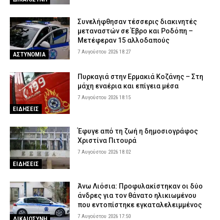
Συνελήφθησαν τέσσερις διακινητές
μεταναστών σε Έβρο και Ροδόπη –
Μετέφεραν 15 αλλοδαπούς
7 Αυγούστου 2026 18:27
ΑΣΤΥΝΟΜΙΑ
Πυρκαγιά στην Ερμακιά Κοζάνης – Στη
μάχη εναέρια και επίγεια μέσα
7 Αυγούστου 2026 18:15
ΕΙΔΗΣΕΙΣ
Έφυγε από τη ζωή η δημοσιογράφος
Χριστίνα Πιτουρά
7 Αυγούστου 2026 18:02
ΕΙΔΗΣΕΙΣ
Άνω Λιόσια: Προφυλακίστηκαν οι δύο
άνδρες για τον θάνατο ηλικιωμένου
που εντοπίστηκε εγκαταλελειμμένος
7 Αυγούστου 2026 17:50
ΔΙΚΑΙΟΣΥΝΗ