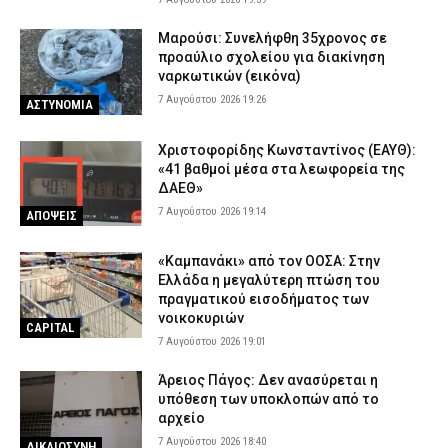
Μαρούσι: Συνελήφθη 35χρονος σε
προαύλιο σχολείου για διακίνηση
ναρκωτικών (εικόνα)
7 Αυγούστου 2026 19:26
ΑΣΤΥΝΟΜΙΑ
Χριστοφορίδης Κωνσταντίνος (ΕΑΥΘ):
«41 βαθμοί μέσα στα λεωφορεία της
ΔΑΕΘ»
7 Αυγούστου 2026 19:14
ΑΠΟΨΕΙΣ
«Καμπανάκι» από τον ΟΟΣΑ: Στην
Ελλάδα η μεγαλύτερη πτώση του
πραγματικού εισοδήματος των
νοικοκυριών
CAPITAL
7 Αυγούστου 2026 19:01
Άρειος Πάγος: Δεν ανασύρεται η
υπόθεση των υποκλοπών από το
αρχείο
7 Αυγούστου 2026 18:40
ΔΙΚΑΙΟΣΥΝΗ