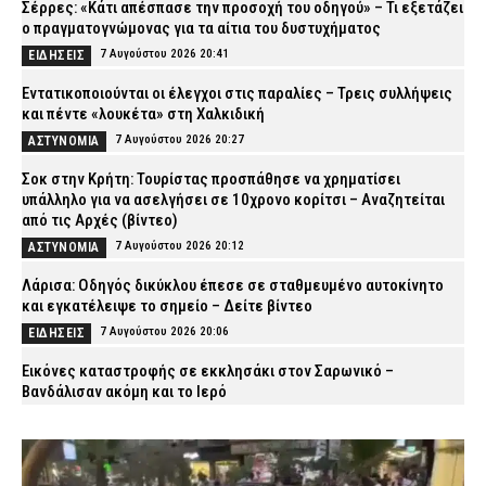
Σέρρες: «Κάτι απέσπασε την προσοχή του οδηγού» – Τι εξετάζει
ο πραγματογνώμονας για τα αίτια του δυστυχήματος
7 Αυγούστου 2026 20:41
ΕΙΔΗΣΕΙΣ
Εντατικοποιούνται οι έλεγχοι στις παραλίες – Τρεις συλλήψεις
και πέντε «λουκέτα» στη Χαλκιδική
7 Αυγούστου 2026 20:27
ΑΣΤΥΝΟΜΙΑ
Σοκ στην Κρήτη: Τουρίστας προσπάθησε να χρηματίσει
υπάλληλο για να ασελγήσει σε 10χρονο κορίτσι – Αναζητείται
από τις Αρχές (βίντεο)
7 Αυγούστου 2026 20:12
ΑΣΤΥΝΟΜΙΑ
Λάρισα: Οδηγός δικύκλου έπεσε σε σταθμευμένο αυτοκίνητο
και εγκατέλειψε το σημείο – Δείτε βίντεο
7 Αυγούστου 2026 20:06
ΕΙΔΗΣΕΙΣ
Εικόνες καταστροφής σε εκκλησάκι στον Σαρωνικό –
Βανδάλισαν ακόμη και το Ιερό
7 Αυγούστου 2026 19:51
ΕΙΔΗΣΕΙΣ
ΠΟΜΑΣ: «Όχι στη συγχώνευση των Μετοχικών Ταμείων των ΕΔ
και των Ειδικών Λογαριασμών Αλληλοβοηθείας»