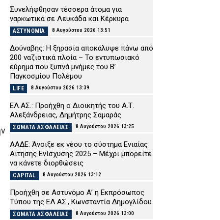
Συνελήφθησαν τέσσερα άτομα για
ναρκωτικά σε Λευκάδα και Κέρκυρα
8 Αυγούστου 2026 13:51
ΑΣΤΥΝΟΜΙΑ
Δούναβης: Η ξηρασία αποκάλυψε πάνω από
200 ναζιστικά πλοία – Το εντυπωσιακό
εύρημα που ξυπνά μνήμες του Β’
Παγκοσμίου Πολέμου
8 Αυγούστου 2026 13:39
LIFE
ΕΛ.ΑΣ.: Προήχθη ο Διοικητής του Α.Τ.
Αλεξάνδρειας, Δημήτρης Σαμαράς
8 Αυγούστου 2026 13:25
ΣΩΜΑΤΑ ΑΣΦΑΛΕΙΑΣ
ην
ΑΑΔΕ: Άνοιξε εκ νέου το σύστημα Ενιαίας
Αίτησης Ενίσχυσης 2025 – Μέχρι μπορείτε
να κάνετε διορθώσεις
8 Αυγούστου 2026 13:12
CAPITAL
Προήχθη σε Αστυνόμο Α’ η Εκπρόσωπος
Τύπου της ΕΛ.ΑΣ., Κωνσταντία Δημογλίδου
8 Αυγούστου 2026 13:00
ΣΩΜΑΤΑ ΑΣΦΑΛΕΙΑΣ