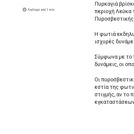
Πυρκαγιά βρίσκε
Λιγότερο από 1
min.
περιοχή Λεύκα
Πυροσβεστικής
Η φωτιά εκδηλώθ
ισχυρές δυνάμει
Σύμφωνα με το
δυνάμεις, οι οπ
Οι πυροσβεστικ
εστία της φωτιά
στιγμής, αν το
εγκαταστάσεων