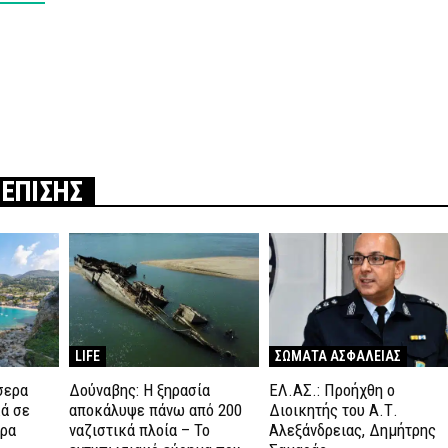
 ΕΠΙΣΗΣ
LIFE
ΣΩΜΑΤΑ ΑΣΦΑΛΕΙΑΣ
σερα
Δούναβης: Η ξηρασία
ΕΛ.ΑΣ.: Προήχθη ο
κά σε
αποκάλυψε πάνω από 200
Διοικητής του Α.Τ.
υρα
ναζιστικά πλοία – Το
Αλεξάνδρειας, Δημήτρης