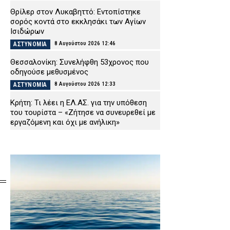
Θρίλερ στον Λυκαβηττό: Εντοπίστηκε
σορός κοντά στο εκκλησάκι των Αγίων
Ισιδώρων
8 Αυγούστου 2026 12:46
ΑΣΤΥΝΟΜΙΑ
Θεσσαλονίκη: Συνελήφθη 53χρονος που
οδηγούσε μεθυσμένος
8 Αυγούστου 2026 12:33
ΑΣΤΥΝΟΜΙΑ
Κρήτη: Τι λέει η ΕΛ.ΑΣ. για την υπόθεση
του τουρίστα – «Ζήτησε να συνευρεθεί με
εργαζόμενη και όχι με ανήλικη»
8 Αυγούστου 2026 12:20
ΑΣΤΥΝΟΜΙΑ
Χαλκιδική: Οκτάχρονος χτύπησε το κεφάλι
του σε πέτρα μετά από βουτιά στη
θάλασσα
8 Αυγούστου 2026 12:08
ΕΙΔΗΣΕΙΣ
Συνελήφθη 14χρονος για κλοπές στην
Πάτρα – Δεν είχε εκδόσει ταυτότητα
8 Αυγούστου 2026 11:54
ΑΣΤΥΝΟΜΙΑ