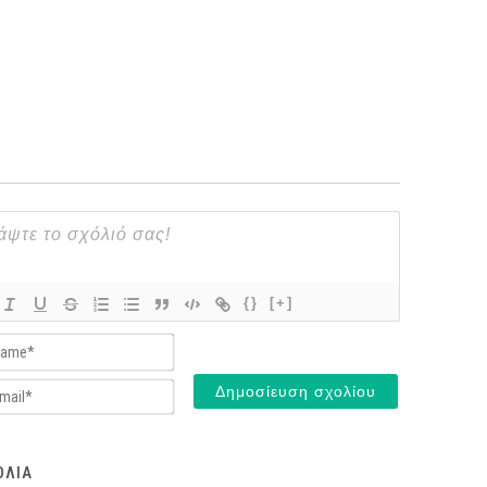
{}
[+]
Name*
Email*
ΌΛΙΑ