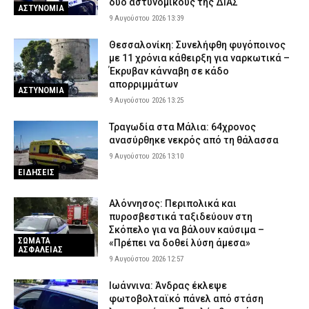
δύο αστυνομικούς της ΔΙΑΣ
ΑΣΤΥΝΟΜΙΑ
9 Αυγούστου 2026 13:39
Θεσσαλονίκη: Συνελήφθη φυγόποινος
με 11 χρόνια κάθειρξη για ναρκωτικά –
Έκρυβαν κάνναβη σε κάδο
απορριμμάτων
ΑΣΤΥΝΟΜΙΑ
9 Αυγούστου 2026 13:25
Τραγωδία στα Μάλια: 64χρονος
ανασύρθηκε νεκρός από τη θάλασσα
9 Αυγούστου 2026 13:10
ΕΙΔΗΣΕΙΣ
Αλόννησος: Περιπολικά και
πυροσβεστικά ταξιδεύουν στη
Σκόπελο για να βάλουν καύσιμα –
ΣΩΜΑΤΑ
«Πρέπει να δοθεί λύση άμεσα»
ΑΣΦΑΛΕΙΑΣ
9 Αυγούστου 2026 12:57
Ιωάννινα: Άνδρας έκλεψε
φωτοβολταϊκό πάνελ από στάση