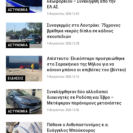
λεωφορείου – Συνελήφθη από την
ΕΛ.ΑΣ.
ΑΣΤΥΝΟΜΙΑ
9 Αυγούστου 2026 12:42
Συναγερμός στο Λουτράκι: 75χρονος
βρέθηκε νεκρός δίπλα σε κάδους
σκουπιδιών
9 Αυγούστου 2026 12:28
ΑΣΤΥΝΟΜΙΑ
Απίστευτο: Ελικόπτερο προσγειώθηκε
στο Σαρακήνικο της Μήλου για να
κάνουν μπάνιο οι επιβάτες του (βίντεο)
9 Αυγούστου 2026 12:16
ΕΙΔΗΣΕΙΣ
Συνελήφθησαν δύο αλλοδαποί
διακινητές σε Ροδόπη και Έβρο –
Μετέφεραν παράνομους μετανάστες
9 Αυγούστου 2026 12:06
ΑΣΤΥΝΟΜΙΑ
Πέθανε ο Ανθυπαστυνόμος ε.α.
Ευάγγελος Μπούκουρας