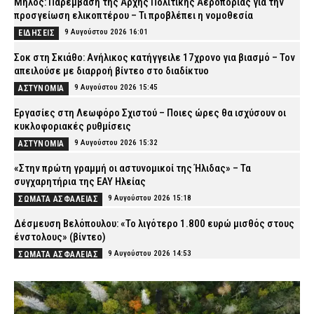
Μήλος: Παρέμβαση της Αρχής Πολιτικής Αεροπορίας για την
προσγείωση ελικοπτέρου – Τι προβλέπει η νομοθεσία
9 Αυγούστου 2026 16:01
ΕΙΔΗΣΕΙΣ
Σοκ στη Σκιάθο: Ανήλικος κατήγγειλε 17χρονο για βιασμό – Τον
απειλούσε με διαρροή βίντεο στο διαδίκτυο
9 Αυγούστου 2026 15:45
ΑΣΤΥΝΟΜΙΑ
Εργασίες στη Λεωφόρο Σχιστού – Ποιες ώρες θα ισχύσουν οι
κυκλοφοριακές ρυθμίσεις
9 Αυγούστου 2026 15:32
ΑΣΤΥΝΟΜΙΑ
«Στην πρώτη γραμμή οι αστυνομικοί της Ήλιδας» – Τα
συγχαρητήρια της ΕΑΥ Ηλείας
9 Αυγούστου 2026 15:18
ΣΩΜΑΤΑ ΑΣΦΑΛΕΙΑΣ
Δέσμευση Βελόπουλου: «Το λιγότερο 1.800 ευρώ μισθός στους
ένστολους» (βίντεο)
9 Αυγούστου 2026 14:53
ΣΩΜΑΤΑ ΑΣΦΑΛΕΙΑΣ
Βόλος: Ανήλικος με τέσσερις συσκευασίες κάνναβης – Τον
εντόπισαν αστυνομικοί της ΟΠΚΕ
9 Αυγούστου 2026 14:39
ΑΣΤΥΝΟΜΙΑ