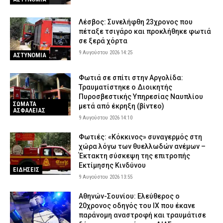
Λέσβος: Συνελήφθη 23χρονος που
πέταξε τσιγάρο και προκλήθηκε φωτιά
σε ξερά χόρτα
9 Αυγούστου 2026 14:25
ΑΣΤΥΝΟΜΙΑ
Φωτιά σε σπίτι στην Αργολίδα:
Τραυματίστηκε o Διοικητής
Πυροσβεστικής Υπηρεσίας Ναυπλίου
ΣΩΜΑΤΑ
μετά από έκρηξη (βίντεο)
ΑΣΦΑΛΕΙΑΣ
9 Αυγούστου 2026 14:10
Φωτιές: «Κόκκινος» συναγερμός στη
χώρα λόγω των θυελλωδών ανέμων –
Έκτακτη σύσκεψη της επιτροπής
Εκτίμησης Κινδύνου
ΕΙΔΗΣΕΙΣ
9 Αυγούστου 2026 13:55
Αθηνών-Σουνίου: Ελεύθερος ο
20χρονος οδηγός του ΙΧ που έκανε
παράνομη αναστροφή και τραυμάτισε