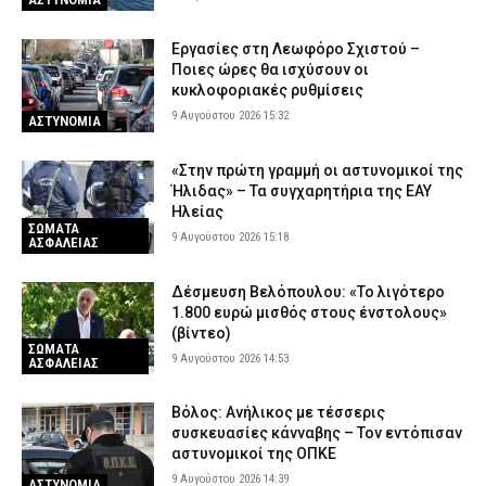
Εργασίες στη Λεωφόρο Σχιστού –
Ποιες ώρες θα ισχύσουν οι
κυκλοφοριακές ρυθμίσεις
9 Αυγούστου 2026 15:32
ΑΣΤΥΝΟΜΙΑ
«Στην πρώτη γραμμή οι αστυνομικοί της
Ήλιδας» – Τα συγχαρητήρια της ΕΑΥ
Ηλείας
ΣΩΜΑΤΑ
9 Αυγούστου 2026 15:18
ΑΣΦΑΛΕΙΑΣ
Δέσμευση Βελόπουλου: «Το λιγότερο
1.800 ευρώ μισθός στους ένστολους»
(βίντεο)
ΣΩΜΑΤΑ
9 Αυγούστου 2026 14:53
ΑΣΦΑΛΕΙΑΣ
Βόλος: Ανήλικος με τέσσερις
συσκευασίες κάνναβης – Τον εντόπισαν
αστυνομικοί της ΟΠΚΕ
9 Αυγούστου 2026 14:39
ΑΣΤΥΝΟΜΙΑ