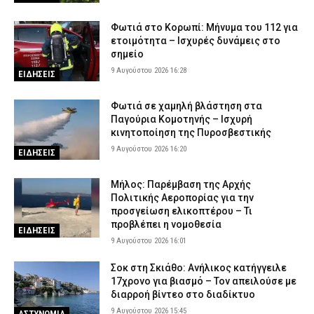
72χρονο και διέφυγε (βίντεο)
9 Αυγούστου 2026 09:24
ΑΣΤΥΝΟΜΙΑ
Φωτιά στο Κορωπί: Μήνυμα του 112 για
ετοιμότητα – Ισχυρές δυνάμεις στο
Ηράκλειο: Συνελήφθησαν δύο άτομα για ναρκωτικά – Βρέθηκαν
σημείο
400 γραμμάρια κάνναβης, ζυγαριά και χάπια σε σπίτι
9 Αυγούστου 2026 16:28
ΕΙΔΗΣΕΙΣ
9 Αυγούστου 2026 09:10
ΑΣΤΥΝΟΜΙΑ
Συναγερμός: Εξαφανίστηκε 31χρονος στην Έδεσσα
Φωτιά σε χαμηλή βλάστηση στα
Παγούρια Κομοτηνής – Ισχυρή
9 Αυγούστου 2026 08:53
ΑΣΤΥΝΟΜΙΑ
κινητοποίηση της Πυροσβεστικής
Αγρίνιο: Συνελήφθη μεθυσμένος οδηγός – Στο ΙΧ είχε γεμιστήρα
9 Αυγούστου 2026 16:20
ΕΙΔΗΣΕΙΣ
με επτά φυσίγγια
9 Αυγούστου 2026 08:38
ΑΣΤΥΝΟΜΙΑ
Μήλος: Παρέμβαση της Αρχής
Πολιτικής Αεροπορίας για την
προσγείωση ελικοπτέρου – Τι
προβλέπει η νομοθεσία
ΕΙΔΗΣΕΙΣ
9 Αυγούστου 2026 16:01
Σοκ στη Σκιάθο: Ανήλικος κατήγγειλε
17χρονο για βιασμό – Τον απειλούσε με
διαρροή βίντεο στο διαδίκτυο
9 Αυγούστου 2026 15:45
ΑΣΤΥΝΟΜΙΑ