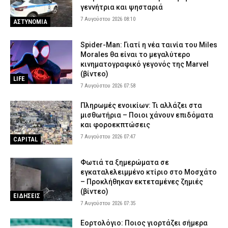
γεννήτρια και ψησταριά
7 Αυγούστου 2026 08:10
ΑΣΤΥΝΟΜΙΑ
Spider-Man: Γιατί η νέα ταινία του Miles
Morales θα είναι το μεγαλύτερο
κινηματογραφικό γεγονός της Marvel
(βίντεο)
LIFE
7 Αυγούστου 2026 07:58
Πληρωμές ενοικίων: Τι αλλάζει στα
μισθωτήρια – Ποιοι χάνουν επιδόματα
και φοροεκπτώσεις
7 Αυγούστου 2026 07:47
CAPITAL
Φωτιά τα ξημερώματα σε
εγκαταλελειμμένο κτίριο στο Μοσχάτο
– Προκλήθηκαν εκτεταμένες ζημιές
(βίντεο)
ΕΙΔΗΣΕΙΣ
7 Αυγούστου 2026 07:35
Εορτολόγιο: Ποιος γιορτάζει σήμερα