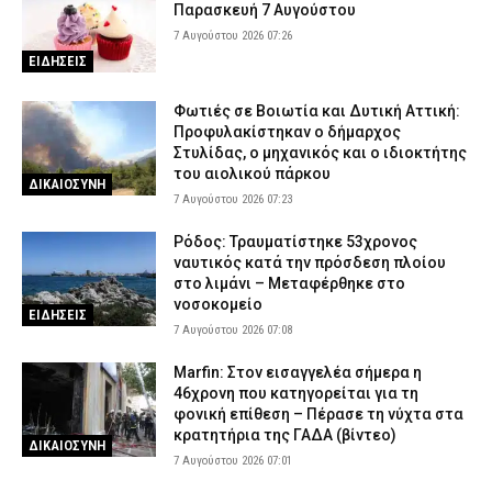
Παρασκευή 7 Αυγούστου
7 Αυγούστου 2026 07:26
ΕΙΔΗΣΕΙΣ
Φωτιές σε Βοιωτία και Δυτική Αττική:
Προφυλακίστηκαν ο δήμαρχος
Στυλίδας, ο μηχανικός και ο ιδιοκτήτης
του αιολικού πάρκου
ΔΙΚΑΙΟΣΥΝΗ
7 Αυγούστου 2026 07:23
Ρόδος: Τραυματίστηκε 53χρονος
ναυτικός κατά την πρόσδεση πλοίου
στο λιμάνι – Μεταφέρθηκε στο
νοσοκομείο
ΕΙΔΗΣΕΙΣ
7 Αυγούστου 2026 07:08
Marfin: Στον εισαγγελέα σήμερα η
46χρονη που κατηγορείται για τη
φονική επίθεση – Πέρασε τη νύχτα στα
κρατητήρια της ΓΑΔΑ (βίντεο)
ΔΙΚΑΙΟΣΥΝΗ
7 Αυγούστου 2026 07:01