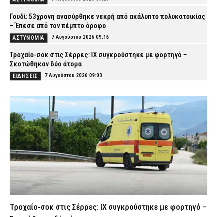
Γουδί: 53χρονη ανασύρθηκε νεκρή από ακάλυπτο πολυκατοικίας
– Έπεσε από τον πέμπτο όροφο
7 Αυγούστου 2026 09:16
ΑΣΤΥΝΟΜΙΑ
Τροχαίο-σοκ στις Σέρρες: ΙΧ συγκρούστηκε με φορτηγό –
Σκοτώθηκαν δύο άτομα
7 Αυγούστου 2026 09:03
ΕΙΔΗΣΕΙΣ
Λακωνία: Σήμερα η απολογία του 55χρονου που έκρυβε τη σορό
του πατέρα του σε καταψύκτη
7 Αυγούστου 2026 08:52
ΔΙΚΑΙΟΣΥΝΗ
Κίνηση τώρα: Μεγάλες καθυστερήσεις γύρω από το λιμάνι του
Πειραιά (χάρτης)
7 Αυγούστου 2026 08:37
ΕΙΔΗΣΕΙΣ
Πυροσβέστες: «Άμεση άρση της αναστολής των αδειών και
πλήρη αποζημίωση των συναδέλφων που υπέστησαν οικονομική
ζημία»
7 Αυγούστου 2026 08:24
ΣΩΜΑΤΑ ΑΣΦΑΛΕΙΑΣ
Τροχαίο-σοκ στις Σέρρες: ΙΧ συγκρούστηκε με φορτηγό –