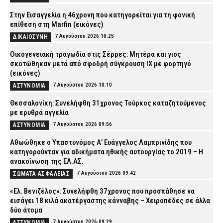
Στην Εισαγγελία η 46χρονη που κατηγορείται για τη φονική
επίθεση στη Marfin (εικόνες)
7 Αυγούστου 2026 10:25
ΔΙΚΑΙΟΣΥΝΗ
Οικογενειακή τραγωδία στις Σέρρες: Μητέρα και γιος
σκοτώθηκαν μετά από σφοδρή σύγκρουση ΙΧ με φορτηγό
(εικόνες)
7 Αυγούστου 2026 10:10
ΑΣΤΥΝΟΜΙΑ
Θεσσαλονίκη: Συνελήφθη 31χρονος Τούρκος καταζητούμενος
με ερυθρά αγγελία
7 Αυγούστου 2026 09:56
ΑΣΤΥΝΟΜΙΑ
Αθωώθηκε ο Υπαστυνόμος Α’ Ευάγγελος Λαμπρινίδης που
κατηγορούνταν για αδικήματα ηθικής αυτουργίας το 2019 – Η
ανακοίνωση της ΕΛ.ΑΣ.
7 Αυγούστου 2026 09:42
ΣΩΜΑΤΑ ΑΣΦΑΛΕΙΑΣ
«Ελ. Βενιζέλος»: Συνελήφθη 37χρονος που προσπάθησε να
εισάγει 18 κιλά ακατέργαστης κάνναβης – Χειροπέδες σε άλλα
δύο άτομα
7 Αυγούστου 2026 09:29
ΑΣΤΥΝΟΜΙΑ