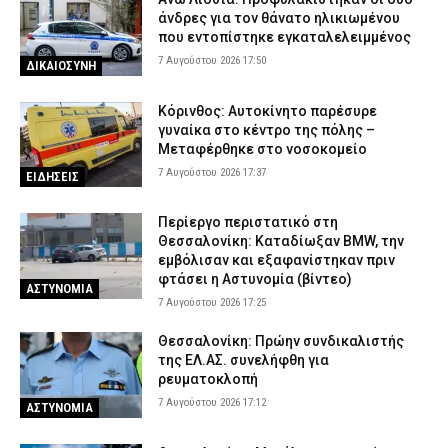
άνδρες για τον θάνατο ηλικιωμένου
που εντοπίστηκε εγκαταλελειμμένος
7 Αυγούστου 2026 17:50
ΔΙΚΑΙΟΣΥΝΗ
Κόρινθος: Αυτοκίνητο παρέσυρε
γυναίκα στο κέντρο της πόλης –
Μεταφέρθηκε στο νοσοκομείο
7 Αυγούστου 2026 17:37
ΕΙΔΗΣΕΙΣ
Περίεργο περιστατικό στη
Θεσσαλονίκη: Καταδίωξαν BMW, την
εμβόλισαν και εξαφανίστηκαν πριν
φτάσει η Αστυνομία (βίντεο)
ΑΣΤΥΝΟΜΙΑ
7 Αυγούστου 2026 17:25
Θεσσαλονίκη: Πρώην συνδικαλιστής
της ΕΛ.ΑΣ. συνελήφθη για
ρευματοκλοπή
7 Αυγούστου 2026 17:12
ΑΣΤΥΝΟΜΙΑ