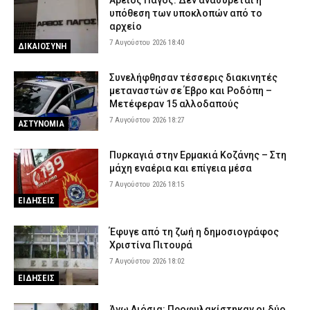
Άρειος Πάγος: Δεν ανασύρεται η
υπόθεση των υποκλοπών από το
αρχείο
7 Αυγούστου 2026 18:40
ΔΙΚΑΙΟΣΥΝΗ
Συνελήφθησαν τέσσερις διακινητές
μεταναστών σε Έβρο και Ροδόπη –
Μετέφεραν 15 αλλοδαπούς
7 Αυγούστου 2026 18:27
ΑΣΤΥΝΟΜΙΑ
Πυρκαγιά στην Ερμακιά Κοζάνης – Στη
μάχη εναέρια και επίγεια μέσα
7 Αυγούστου 2026 18:15
ΕΙΔΗΣΕΙΣ
Έφυγε από τη ζωή η δημοσιογράφος
Χριστίνα Πιτουρά
7 Αυγούστου 2026 18:02
ΕΙΔΗΣΕΙΣ
Άνω Λιόσια: Προφυλακίστηκαν οι δύο