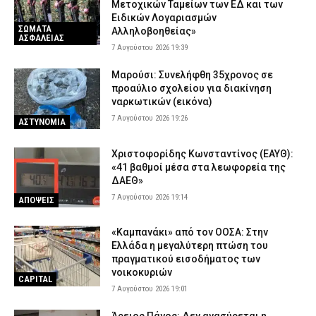
Μετοχικών Ταμείων των ΕΔ και των
Ειδικών Λογαριασμών
ΣΩΜΑΤΑ
Αλληλοβοηθείας»
ΑΣΦΑΛΕΙΑΣ
7 Αυγούστου 2026 19:39
Μαρούσι: Συνελήφθη 35χρονος σε
προαύλιο σχολείου για διακίνηση
ναρκωτικών (εικόνα)
7 Αυγούστου 2026 19:26
ΑΣΤΥΝΟΜΙΑ
Χριστοφορίδης Κωνσταντίνος (ΕΑΥΘ):
«41 βαθμοί μέσα στα λεωφορεία της
ΔΑΕΘ»
7 Αυγούστου 2026 19:14
ΑΠΟΨΕΙΣ
«Καμπανάκι» από τον ΟΟΣΑ: Στην
Ελλάδα η μεγαλύτερη πτώση του
πραγματικού εισοδήματος των
νοικοκυριών
CAPITAL
7 Αυγούστου 2026 19:01