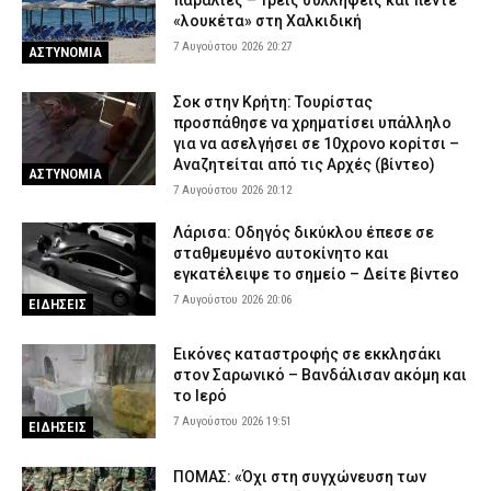
παραλίες – Τρεις συλλήψεις και πέντε
«λουκέτα» στη Χαλκιδική
7 Αυγούστου 2026 20:27
ΑΣΤΥΝΟΜΙΑ
Σοκ στην Κρήτη: Τουρίστας
προσπάθησε να χρηματίσει υπάλληλο
για να ασελγήσει σε 10χρονο κορίτσι –
Αναζητείται από τις Αρχές (βίντεο)
ΑΣΤΥΝΟΜΙΑ
7 Αυγούστου 2026 20:12
Λάρισα: Οδηγός δικύκλου έπεσε σε
σταθμευμένο αυτοκίνητο και
εγκατέλειψε το σημείο – Δείτε βίντεο
7 Αυγούστου 2026 20:06
ΕΙΔΗΣΕΙΣ
Εικόνες καταστροφής σε εκκλησάκι
στον Σαρωνικό – Βανδάλισαν ακόμη και
το Ιερό
7 Αυγούστου 2026 19:51
ΕΙΔΗΣΕΙΣ
ΠΟΜΑΣ: «Όχι στη συγχώνευση των