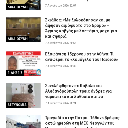
7 Αυγούστου 2026 22:07
ΔΙΚΑΙΟΣΥΝΗ
Σκιάθος: «Με ξυλοκόπησαν και με
άφησαν αιμόφυρτο στο δρόμο» –
Άγριος καβγάς με λοστάρια, μαχαίρια
και σφυριά
ΔΙΚΑΙΟΣΥΝΗ
7 Αυγούστου 2026 21:53
Εξαφάνιση 15χρονου στην Αθήνα: Τι
αναφέρει το «Χαμόγελο του Παιδιού»
7 Αυγούστου 2026 21:39
ΕΙΔΗΣΕΙΣ
Συνελήφθησαν σε Καβάλα και
Αλεξανδρούπολη τρεις άνδρες για
ναρκωτικά και λαθραίο καπνό
7 Αυγούστου 2026 21:24
ΑΣΤΥΝΟΜΙΑ
Τραγωδία στην Πάτρα: Πέθανε βρέφος
οκτώ ημερών στη ΜΕΘ Νεογνών του