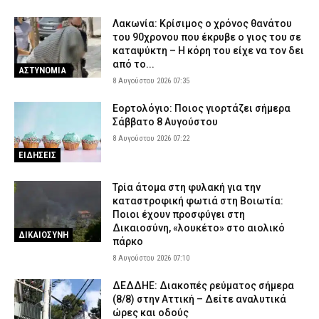
Κόρινθος: Αυτοκίνητο παρέσυρε γυναίκα στο κέντρο της πόλης
Λακωνία: Κρίσιμος ο χρόνος θανάτου
– Μεταφέρθηκε στο νοσοκομείο
του 90χρονου που έκρυβε ο γιος του σε
7 Αυγούστου 2026 17:37
καταψύκτη – Η κόρη του είχε να τον δει
ΕΙΔΗΣΕΙΣ
από το...
ΑΣΤΥΝΟΜΙΑ
8 Αυγούστου 2026 07:35
Εορτολόγιο: Ποιος γιορτάζει σήμερα
Σάββατο 8 Αυγούστου
8 Αυγούστου 2026 07:22
ΕΙΔΗΣΕΙΣ
Τρία άτομα στη φυλακή για την
καταστροφική φωτιά στη Βοιωτία:
Ποιοι έχουν προσφύγει στη
Δικαιοσύνη, «λουκέτο» στο αιολικό
ΔΙΚΑΙΟΣΥΝΗ
πάρκο
8 Αυγούστου 2026 07:10
ΔΕΔΔΗΕ: Διακοπές ρεύματος σήμερα
(8/8) στην Αττική – Δείτε αναλυτικά
ώρες και οδούς