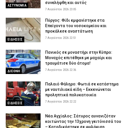
συνελήφθη και αυτός
ΑΣΤΥΝΟΜΙΑ
7 Αυγούστου 2026 23:05
Πύργος: Φίδι εμφανίστηκε στα
Επείγοντα του νοσοκομείου και
προκάλεσε αναστάτωση
7 Αυγούστου 2026 22:51
ΕΙΔΗΣΕΙΣ
Πανικός σε μοναστήρι στην Κύπρο:
Μοναχός επιτέθηκε με μαχαίρι και
τραυμάτισε δύο άτομα!
7 Αυγούστου 2026 22:36
ΔΙΕΘΝΗ
Παλαιό Φάληρο: Φωτιά σε κατάστημα
με ναυτιλιακά είδη – Εκκενώνεται
προληπτικά πολυκατοικία
7 Αυγούστου 2026 22:22
ΕΙΔΗΣΕΙΣ
Νέα Αγχίαλος: Σάτυρος αυνανιζόταν
κοιτώντας την 13χρονη γειτόνισσά του
– Καταδικάστηκε σε φυλάκιση