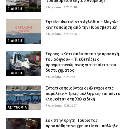
Νοσοκομείου «Άγιος Ανδρέας»
7 Αυγούστου 2026 21:10
ΕΙΔΗΣΕΙΣ
Σητεία: Φωτιά στα Αχλάδια – Μεγάλη
κινητοποίηση από την Πυροσβεστική
7 Αυγούστου 2026 20:56
ΕΙΔΗΣΕΙΣ
Σέρρες: «Κάτι απέσπασε την προσοχή
του οδηγού» – Τι εξετάζει ο
πραγματογνώμονας για τα αίτια του
δυστυχήματος
ΕΙΔΗΣΕΙΣ
7 Αυγούστου 2026 20:41
Εντατικοποιούνται οι έλεγχοι στις
παραλίες – Τρεις συλλήψεις και πέντε
«λουκέτα» στη Χαλκιδική
7 Αυγούστου 2026 20:27
ΑΣΤΥΝΟΜΙΑ
Σοκ στην Κρήτη: Τουρίστας
προσπάθησε να χρηματίσει υπάλληλο