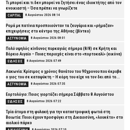
Τι μπορεί και τι δεν μπορεί να ζητήσει ένας ιδιοκτήτης από τον
ενοικιαστή – Όσα πρέπει να γνωρίζετε
8 Αυγούστου 2026 08:14
CAPITAL
Ρομά με πατίνια προσποιούνταν τα ζευγάρια και «ρήμαζαν»
επιχειρήσεις στο κέντρο της Αθήνας (βίντεο)
8 Αυγούστου 2026 08:01
ΑΣΤΥΝΟΜΙΑ
Πολύ υψηλός κίνδυνος πυρκαγιάς σήμερα (8/8) σε Κρήτη και
Βόρειο Αιγαίο – Ποιες περιοχές είναι στο «πορτοκαλί» (εικόνα)
8 Αυγούστου 2026 07:49
ΕΙΔΗΣΕΙΣ
Λακωνία: Κρίσιμος ο χρόνος θανάτου του 90χρονου που έκρυβε
ο γιος του σε καταψύκτη – Η κόρη του είχε να τον δει από το...
8 Αυγούστου 2026 07:35
ΑΣΤΥΝΟΜΙΑ
Εορτολόγιο: Ποιος γιορτάζει σήμερα Σάββατο 8 Αυγούστου
8 Αυγούστου 2026 07:22
ΕΙΔΗΣΕΙΣ
Τρία άτομα στη φυλακή για την καταστροφική φωτιά στη
Βοιωτία: Ποιοι έχουν προσφύγει στη Δικαιοσύνη, «λουκέτο» στο
αιολικό πάρκο
8 Αυγούστου 2026 07:10