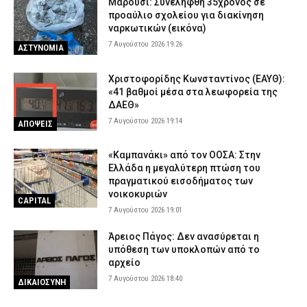
Μαρούσι: Συνελήφθη 35χρονος σε
προαύλιο σχολείου για διακίνηση
ναρκωτικών (εικόνα)
7 Αυγούστου 2026 19:26
ΑΣΤΥΝΟΜΙΑ
Χριστοφορίδης Κωνσταντίνος (ΕΑΥΘ):
«41 βαθμοί μέσα στα λεωφορεία της
ΔΑΕΘ»
7 Αυγούστου 2026 19:14
ΑΠΟΨΕΙΣ
«Καμπανάκι» από τον ΟΟΣΑ: Στην
Ελλάδα η μεγαλύτερη πτώση του
πραγματικού εισοδήματος των
νοικοκυριών
CAPITAL
7 Αυγούστου 2026 19:01
Άρειος Πάγος: Δεν ανασύρεται η
υπόθεση των υποκλοπών από το
αρχείο
7 Αυγούστου 2026 18:40
ΔΙΚΑΙΟΣΥΝΗ