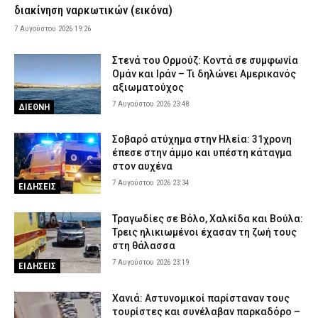
διακίνηση ναρκωτικών (εικόνα)
Θεσσαλονίκη: Πρώην συνδικαλιστής της ΕΛ.ΑΣ. συνελήφθη για
7 Αυγούστου 2026 19:26
ρευματοκλοπή
7 Αυγούστου 2026 17:12
ΑΣΤΥΝΟΜΙΑ
Στενά του Ορμούζ: Κοντά σε συμφωνία
Θεσσαλονίκη: Μεγάλη κινητοποίηση για φωτιά στο Μονοπήγαδο
Ομάν και Ιράν – Τι δηλώνει Αμερικανός
– Επιχειρούν ισχυρές επίγειες και εναέριες δυνάμεις
αξιωματούχος
7 Αυγούστου 2026 23:48
7 Αυγούστου 2026 17:00
ΕΙΔΗΣΕΙΣ
ΔΙΕΘΝΗ
Γρεβενά: Ο Σύλλογος Αλληλεγγύης και Εθελοντισμού «Ελπίδα»
Σοβαρό ατύχημα στην Ηλεία: 31χρονη
προχώρησε σε δωρεά ειδών ιματισμού στο Αστυνομικό Τμήμα
έπεσε στην άμμο και υπέστη κάταγμα
7 Αυγούστου 2026 16:48
ΣΩΜΑΤΑ ΑΣΦΑΛΕΙΑΣ
στον αυχένα
7 Αυγούστου 2026 23:34
Κορινθία: Μήνυμα του 112 για φωτιά στο Στεφάνι –
ΕΙΔΗΣΕΙΣ
«Παραμείνετε σε ετοιμότητα»
7 Αυγούστου 2026 16:35
ΕΙΔΗΣΕΙΣ
Τραγωδίες σε Βόλο, Χαλκίδα και Βούλα:
Τρεις ηλικιωμένοι έχασαν τη ζωή τους
Πιερία: Συνελήφθησαν δύο άνδρες που διέρρηξαν ΙΧ και άρπαξαν
στη θάλασσα
αντικείμενα αξίας άνω των 19.000 ευρώ
7 Αυγούστου 2026 23:19
ΕΙΔΗΣΕΙΣ
7 Αυγούστου 2026 16:23
ΑΣΤΥΝΟΜΙΑ
Πολύ υψηλός κίνδυνος πυρκαγιάς το Σάββατο – Ποιες περιοχές
Χανιά: Αστυνομικοί παρίσταναν τους
τίθενται σε «Red Code»
τουρίστες και συνέλαβαν παρκαδόρο –