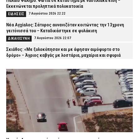
Παλαιό Φάληρο: Φωτιά σε κατάστημα με ναυτιλιακά είδη –
Εκκενώνεται προληπτικά πολυκατοικία
7 Αυγούστου 2026 22:22
ΕΙΔΗΣΕΙΣ
Νέα Αγχίαλος: Σάτυρος αυνανιζόταν κοιτώντας την 13χρονη
γειτόνισσά του – Καταδικάστηκε σε φυλάκιση
7 Αυγούστου 2026 22:07
ΔΙΚΑΙΟΣΥΝΗ
Σκιάθος: «Με ξυλοκόπησαν και με άφησαν αιμόφυρτο στο
δρόμο» – Άγριος καβγάς με λοστάρια, μαχαίρια και σφυριά
7 Αυγούστου 2026 21:53
ΔΙΚΑΙΟΣΥΝΗ
Εξαφάνιση 15χρονου στην Αθήνα: Τι αναφέρει το «Χαμόγελο του
Παιδιού»
7 Αυγούστου 2026 21:39
ΕΙΔΗΣΕΙΣ
Συνελήφθησαν σε Καβάλα και Αλεξανδρούπολη τρεις άνδρες
για ναρκωτικά και λαθραίο καπνό
7 Αυγούστου 2026 21:24
ΑΣΤΥΝΟΜΙΑ
Τραγωδία στην Πάτρα: Πέθανε βρέφος οκτώ ημερών στη ΜΕΘ
Νεογνών του Νοσοκομείου «Άγιος Ανδρέας»
7 Αυγούστου 2026 21:10
ΕΙΔΗΣΕΙΣ