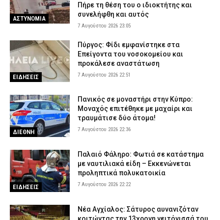
Πήρε τη θέση του ο ιδιοκτήτης και
7 Αυγούστου 2026 16:10
ΕΙΔΗΣΕΙΣ
συνελήφθη και αυτός
ΑΣΤΥΝΟΜΙΑ
7 Αυγούστου 2026 23:05
Πύργος: Φίδι εμφανίστηκε στα
Επείγοντα του νοσοκομείου και
προκάλεσε αναστάτωση
7 Αυγούστου 2026 22:51
ΕΙΔΗΣΕΙΣ
Πανικός σε μοναστήρι στην Κύπρο:
Μοναχός επιτέθηκε με μαχαίρι και
τραυμάτισε δύο άτομα!
7 Αυγούστου 2026 22:36
ΔΙΕΘΝΗ
Παλαιό Φάληρο: Φωτιά σε κατάστημα
με ναυτιλιακά είδη – Εκκενώνεται
προληπτικά πολυκατοικία
7 Αυγούστου 2026 22:22
ΕΙΔΗΣΕΙΣ
Νέα Αγχίαλος: Σάτυρος αυνανιζόταν
κοιτώντας την 13χρονη γειτόνισσά του