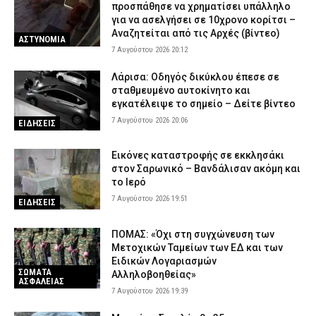
προσπάθησε να χρηματίσει υπάλληλο
για να ασελγήσει σε 10χρονο κορίτσι –
Αναζητείται από τις Αρχές (βίντεο)
ΑΣΤΥΝΟΜΙΑ
7 Αυγούστου 2026 20:12
Λάρισα: Οδηγός δικύκλου έπεσε σε
σταθμευμένο αυτοκίνητο και
εγκατέλειψε το σημείο – Δείτε βίντεο
7 Αυγούστου 2026 20:06
ΕΙΔΗΣΕΙΣ
Εικόνες καταστροφής σε εκκλησάκι
στον Σαρωνικό – Βανδάλισαν ακόμη και
το Ιερό
7 Αυγούστου 2026 19:51
ΕΙΔΗΣΕΙΣ
ΠΟΜΑΣ: «Όχι στη συγχώνευση των
Μετοχικών Ταμείων των ΕΔ και των
Ειδικών Λογαριασμών
ΣΩΜΑΤΑ
Αλληλοβοηθείας»
ΑΣΦΑΛΕΙΑΣ
7 Αυγούστου 2026 19:39