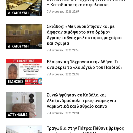
– Καταδικάστηκε σε φυλάκιση
7 Αυγούστου 2026 22:07
ΔΙΚΑΙΟΣΥΝΗ
Σκιάθος: «Με ξυλοκόπησαν και με
άφησαν αιμόφυρτο στο δρόμο» –
Άγριος καβγάς με λοστάρια, μαχαίρια
και σφυριά
ΔΙΚΑΙΟΣΥΝΗ
7 Αυγούστου 2026 21:53
Εξαφάνιση 15χρονου στην Αθήνα: Τι
αναφέρει το «Χαμόγελο του Παιδιού»
7 Αυγούστου 2026 21:39
ΕΙΔΗΣΕΙΣ
Συνελήφθησαν σε Καβάλα και
Αλεξανδρούπολη τρεις άνδρες για
ναρκωτικά και λαθραίο καπνό
7 Αυγούστου 2026 21:24
ΑΣΤΥΝΟΜΙΑ
Τραγωδία στην Πάτρα: Πέθανε βρέφος