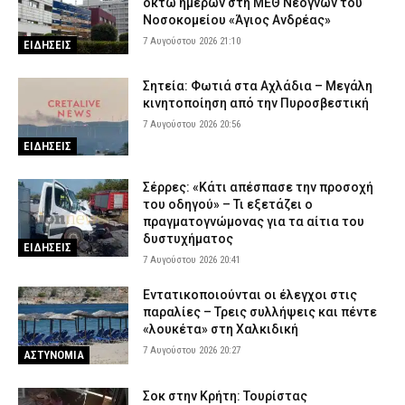
οκτώ ημερών στη ΜΕΘ Νεογνών του
Νοσοκομείου «Άγιος Ανδρέας»
7 Αυγούστου 2026 21:10
ΕΙΔΗΣΕΙΣ
Σητεία: Φωτιά στα Αχλάδια – Μεγάλη
κινητοποίηση από την Πυροσβεστική
7 Αυγούστου 2026 20:56
ΕΙΔΗΣΕΙΣ
Σέρρες: «Κάτι απέσπασε την προσοχή
του οδηγού» – Τι εξετάζει ο
πραγματογνώμονας για τα αίτια του
δυστυχήματος
ΕΙΔΗΣΕΙΣ
7 Αυγούστου 2026 20:41
Εντατικοποιούνται οι έλεγχοι στις
παραλίες – Τρεις συλλήψεις και πέντε
«λουκέτα» στη Χαλκιδική
7 Αυγούστου 2026 20:27
ΑΣΤΥΝΟΜΙΑ
Σοκ στην Κρήτη: Τουρίστας