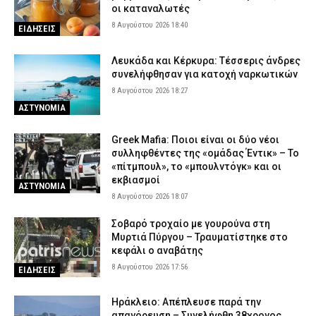
οι καταναλωτές
8 Αυγούστου 2026 18:40
ΕΙΔΗΣΕΙΣ
Λευκάδα και Κέρκυρα: Τέσσερις άνδρες
συνελήφθησαν για κατοχή ναρκωτικών
8 Αυγούστου 2026 18:27
ΑΣΤΥΝΟΜΙΑ
Greek Mafia: Ποιοι είναι οι δύο νέοι
συλληφθέντες της «ομάδας Έντικ» – Το
«πίτμπουλ», το «μπουλντόγκ» και οι
εκβιασμοί
ΑΣΤΥΝΟΜΙΑ
8 Αυγούστου 2026 18:07
Σοβαρό τροχαίο με γουρούνα στη
Μυρτιά Πύργου – Τραυματίστηκε στο
κεφάλι ο αναβάτης
8 Αυγούστου 2026 17:56
ΕΙΔΗΣΕΙΣ
Ηράκλειο: Απέπλευσε παρά την
απαγόρευση – Συνελήφθη 38χρονος