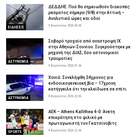
συντρόφου του για ενδοοικογενειακή βία
ΔΕΔΔΗΕ: Πού θα σημειωθούν διακοπές
ρεύματος σήμερα (9/8) στην Αττική –
8 Αυγούστου 2026 15:48
ΑΣΤΥΝΟΜΙΑ
Αναλυτικά ώρες και οδοί
Κέρκυρα: Απαγορεύτηκε ο απόπλους πλοίου με 26 επιβάτες
9 Αυγούστου 2026 04:00
ΕΙΔΗΣΕΙΣ
λόγω μηχανικής βλάβης
8 Αυγούστου 2026 15:32
ΕΙΔΗΣΕΙΣ
Σοβαρό τροχαίο από αναστροφή ΙΧ
στην Αθηνών-Σουνίου: Συγκρούστηκε με
Λυκαβηττός: Σε 57χρονη που αγνοούνταν ανήκει η σορός – Από
μηχανή της ΔΙΑΣ, δύο αστυνομικοί
πτώση ο θάνατός της
τραυματίες
8 Αυγούστου 2026 15:17
ΑΣΤΥΝΟΜΙΑ
ΑΣΤΥΝΟΜΙΑ
9 Αυγούστου 2026 01:56
Συνελήφθησαν τρία άτομα για διακίνηση ναρκωτικών στην
Χανιά: Συνελήφθη 24χρονος για
Αττική και την Πανεπιστημιούπολη Ζωγράφου – Θα έβγαζαν
ενδοοικογενειακή βία – 17χρονη
πάνω από 90.000 ευρώ (βίντεο)
κατήγγειλε ότι την κλείδωσε σε σπίτι
8 Αυγούστου 2026 15:06
ΑΣΤΥΝΟΜΙΑ
8 Αυγούστου 2026 22:55
ΑΣΤΥΝΟΜΙΑ
Δολοφονία 38χρονης στην Κυψέλη: «Δεν μπορούμε να
πιστέψουμε ότι το έκανε» λέει το ζευγάρι που είχε φιλοξενήσει
ΑΕΚ – Athens Kallithea 4-0: Άνετη
τον 26χρονο Αφγανό
επικράτηση στο φιλικό με
8 Αυγούστου 2026 14:51
ΑΣΤΥΝΟΜΙΑ
πρωταγωνιστή τον Γκατσίνοβιτς
8 Αυγούστου 2026 22:36
SPORTS