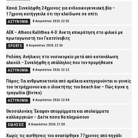
Χανιά: Συνελήφθη 24χρονος για ενδοοικογενειακή βία –
17χρονη κατήγγειλε ότι την κλείδωσε σε σπίτι
8 Αυγούστου 2026 22:55
ΑΣΤΥΝΟΜΙΑ
ΑΕΚ – Athens Kallithea 4-0: Άνετη επικράτηση στο φιλικό με
πρωταγωνιστή τον Γκατσίνοβιτς
8 Αυγούστου 2026 22:36
SPORTS
Ροδόπη: Ανήλικος στο νοσοκομείο μετά από κατανάλωση
αλκοόλ – Συνελήφθη η υπάλληλος που τον προμήθευσε
8 Αυγούστου 2026 22:22
ΑΣΤΥΝΟΜΙΑ
Πάρος: Για ανθρωποκτονία από αμέλεια κατηγορούνται οι γονείς
του τετράχρονου και ο ιδιοκτήτης του beach bar – Πώς έγινε η
τραγωδία (βίντεο)
8 Αυγούστου 2026 22:04
ΑΣΤΥΝΟΜΙΑ
Θεσσαλονίκη: Έκαψαν απορρίμματα και υπολείμματα
καλλιεργειών – Δείτε πόσα θα πληρώσουν
8 Αυγούστου 2026 21:50
ΕΙΔΗΣΕΙΣ
Χωρίς τις αισθήσεις του ανασύρθηκε 77χρονος από πηγάδι