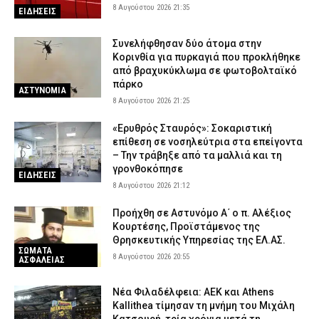
8 Αυγούστου 2026 21:35
ΕΙΔΗΣΕΙΣ
Συνελήφθησαν δύο άτομα στην
Κορινθία για πυρκαγιά που προκλήθηκε
από βραχυκύκλωμα σε φωτοβολταϊκό
πάρκο
ΑΣΤΥΝΟΜΙΑ
8 Αυγούστου 2026 21:25
«Ερυθρός Σταυρός»: Σοκαριστική
επίθεση σε νοσηλεύτρια στα επείγοντα
– Την τράβηξε από τα μαλλιά και τη
γρονθοκόπησε
ΕΙΔΗΣΕΙΣ
8 Αυγούστου 2026 21:12
Προήχθη σε Αστυνόμο Α΄ ο π. Αλέξιος
Κουρτέσης, Προϊστάμενος της
Θρησκευτικής Υπηρεσίας της ΕΛ.ΑΣ.
ΣΩΜΑΤΑ
8 Αυγούστου 2026 20:55
ΑΣΦΑΛΕΙΑΣ
Νέα Φιλαδέλφεια: ΑΕΚ και Athens
Kallithea τίμησαν τη μνήμη του Μιχάλη