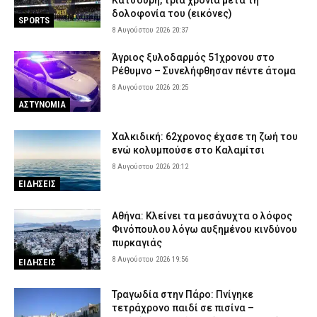
Κατσουρή, τρία χρόνια μετά τη
δολοφονία του (εικόνες)
SPORTS
8 Αυγούστου 2026 20:37
Άγριος ξυλοδαρμός 51χρονου στο
Ρέθυμνο – Συνελήφθησαν πέντε άτομα
8 Αυγούστου 2026 20:25
ΑΣΤΥΝΟΜΙΑ
Χαλκιδική: 62χρονος έχασε τη ζωή του
ενώ κολυμπούσε στο Καλαμίτσι
8 Αυγούστου 2026 20:12
ΕΙΔΗΣΕΙΣ
Αθήνα: Κλείνει τα μεσάνυχτα ο λόφος
Φινόπουλου λόγω αυξημένου κινδύνου
πυρκαγιάς
8 Αυγούστου 2026 19:56
ΕΙΔΗΣΕΙΣ
Τραγωδία στην Πάρο: Πνίγηκε
τετράχρονο παιδί σε πισίνα –