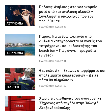
Ροδόπη: Ανήλικος στο νοσοκομείο
μετά από κατανάλωση αλκοόλ –
Συνελήφθη η υπάλληλος που τον
προμήθευσε
ΑΣΤΥΝΟΜΙΑ
8 Αυγούστου 2026 22:22
Πάρος: Για ανθρωποκτονία από
αμέλεια κατηγορούνται οι γονείς του
τετράχρονου και ο ιδιοκτήτης του
beach bar – Πώς έγινε η τραγωδία
ΑΣΤΥΝΟΜΙΑ
(βίντεο)
8 Αυγούστου 2026 22:04
Θεσσαλονίκη: Έκαψαν απορρίμματα και
υπολείμματα καλλιεργειών – Δείτε
πόσα θα πληρώσουν
8 Αυγούστου 2026 21:50
ΕΙΔΗΣΕΙΣ
Χωρίς τις αισθήσεις του ανασύρθηκε
77χρονος από πηγάδι στην Παλαγιά
Αλεξανδρούπολης