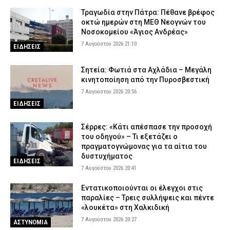
Τραγωδία στην Πάτρα: Πέθανε βρέφος
οκτώ ημερών στη ΜΕΘ Νεογνών του
Νοσοκομείου «Άγιος Ανδρέας»
7 Αυγούστου 2026 21:10
ΕΙΔΗΣΕΙΣ
Σητεία: Φωτιά στα Αχλάδια – Μεγάλη
κινητοποίηση από την Πυροσβεστική
7 Αυγούστου 2026 20:56
ΕΙΔΗΣΕΙΣ
Σέρρες: «Κάτι απέσπασε την προσοχή
του οδηγού» – Τι εξετάζει ο
πραγματογνώμονας για τα αίτια του
δυστυχήματος
ΕΙΔΗΣΕΙΣ
7 Αυγούστου 2026 20:41
Εντατικοποιούνται οι έλεγχοι στις
παραλίες – Τρεις συλλήψεις και πέντε
«λουκέτα» στη Χαλκιδική
7 Αυγούστου 2026 20:27
ΑΣΤΥΝΟΜΙΑ