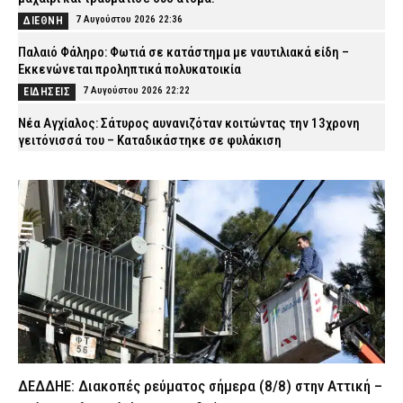
7 Αυγούστου 2026 22:36
ΔΙΕΘΝΗ
Παλαιό Φάληρο: Φωτιά σε κατάστημα με ναυτιλιακά είδη –
Εκκενώνεται προληπτικά πολυκατοικία
7 Αυγούστου 2026 22:22
ΕΙΔΗΣΕΙΣ
Νέα Αγχίαλος: Σάτυρος αυνανιζόταν κοιτώντας την 13χρονη
γειτόνισσά του – Καταδικάστηκε σε φυλάκιση
7 Αυγούστου 2026 22:07
ΔΙΚΑΙΟΣΥΝΗ
Σκιάθος: «Με ξυλοκόπησαν και με άφησαν αιμόφυρτο στο
δρόμο» – Άγριος καβγάς με λοστάρια, μαχαίρια και σφυριά
7 Αυγούστου 2026 21:53
ΔΙΚΑΙΟΣΥΝΗ
Εξαφάνιση 15χρονου στην Αθήνα: Τι αναφέρει το «Χαμόγελο του
Παιδιού»
7 Αυγούστου 2026 21:39
ΕΙΔΗΣΕΙΣ
Συνελήφθησαν σε Καβάλα και Αλεξανδρούπολη τρεις άνδρες
για ναρκωτικά και λαθραίο καπνό
7 Αυγούστου 2026 21:24
ΑΣΤΥΝΟΜΙΑ
ΔΕΔΔΗΕ: Διακοπές ρεύματος σήμερα (8/8) στην Αττική –