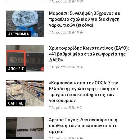
7 Αυγούστου 2026 19:39
Μαρούσι: Συνελήφθη 35χρονος σε
προαύλιο σχολείου για διακίνηση
ναρκωτικών (εικόνα)
7 Αυγούστου 2026 19:26
ΑΣΤΥΝΟΜΙΑ
Χριστοφορίδης Κωνσταντίνος (ΕΑΥΘ):
«41 βαθμοί μέσα στα λεωφορεία της
ΔΑΕΘ»
7 Αυγούστου 2026 19:14
ΑΠΟΨΕΙΣ
«Καμπανάκι» από τον ΟΟΣΑ: Στην
Ελλάδα η μεγαλύτερη πτώση του
πραγματικού εισοδήματος των
νοικοκυριών
CAPITAL
7 Αυγούστου 2026 19:01
Άρειος Πάγος: Δεν ανασύρεται η
υπόθεση των υποκλοπών από το
αρχείο
7 Αυγούστου 2026 18:40