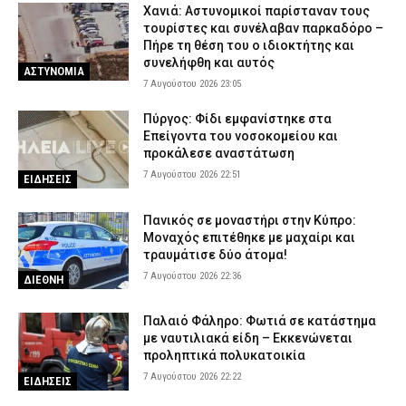
Χανιά: Αστυνομικοί παρίσταναν τους
τουρίστες και συνέλαβαν παρκαδόρο –
Πήρε τη θέση του ο ιδιοκτήτης και
συνελήφθη και αυτός
ΑΣΤΥΝΟΜΙΑ
7 Αυγούστου 2026 23:05
Πύργος: Φίδι εμφανίστηκε στα
Επείγοντα του νοσοκομείου και
προκάλεσε αναστάτωση
7 Αυγούστου 2026 22:51
ΕΙΔΗΣΕΙΣ
Πανικός σε μοναστήρι στην Κύπρο:
Μοναχός επιτέθηκε με μαχαίρι και
τραυμάτισε δύο άτομα!
7 Αυγούστου 2026 22:36
ΔΙΕΘΝΗ
Παλαιό Φάληρο: Φωτιά σε κατάστημα
με ναυτιλιακά είδη – Εκκενώνεται
προληπτικά πολυκατοικία
7 Αυγούστου 2026 22:22
ΕΙΔΗΣΕΙΣ