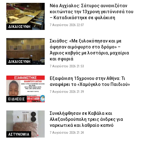
Νέα Αγχίαλος: Σάτυρος αυνανιζόταν
κοιτώντας την 13χρονη γειτόνισσά του
– Καταδικάστηκε σε φυλάκιση
7 Αυγούστου 2026 22:07
ΔΙΚΑΙΟΣΥΝΗ
Σκιάθος: «Με ξυλοκόπησαν και με
άφησαν αιμόφυρτο στο δρόμο» –
Άγριος καβγάς με λοστάρια, μαχαίρια
και σφυριά
ΔΙΚΑΙΟΣΥΝΗ
7 Αυγούστου 2026 21:53
Εξαφάνιση 15χρονου στην Αθήνα: Τι
αναφέρει το «Χαμόγελο του Παιδιού»
7 Αυγούστου 2026 21:39
ΕΙΔΗΣΕΙΣ
Συνελήφθησαν σε Καβάλα και
Αλεξανδρούπολη τρεις άνδρες για
ναρκωτικά και λαθραίο καπνό
7 Αυγούστου 2026 21:24
ΑΣΤΥΝΟΜΙΑ