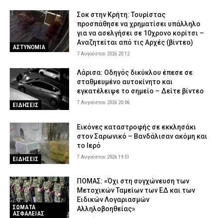
Σοκ στην Κρήτη: Τουρίστας
προσπάθησε να χρηματίσει υπάλληλο
για να ασελγήσει σε 10χρονο κορίτσι –
Αναζητείται από τις Αρχές (βίντεο)
ΑΣΤΥΝΟΜΙΑ
7 Αυγούστου 2026 20:12
Λάρισα: Οδηγός δικύκλου έπεσε σε
σταθμευμένο αυτοκίνητο και
εγκατέλειψε το σημείο – Δείτε βίντεο
7 Αυγούστου 2026 20:06
ΕΙΔΗΣΕΙΣ
Εικόνες καταστροφής σε εκκλησάκι
στον Σαρωνικό – Βανδάλισαν ακόμη και
το Ιερό
7 Αυγούστου 2026 19:51
ΕΙΔΗΣΕΙΣ
ΠΟΜΑΣ: «Όχι στη συγχώνευση των
Μετοχικών Ταμείων των ΕΔ και των
Ειδικών Λογαριασμών
ΣΩΜΑΤΑ
Αλληλοβοηθείας»
ΑΣΦΑΛΕΙΑΣ