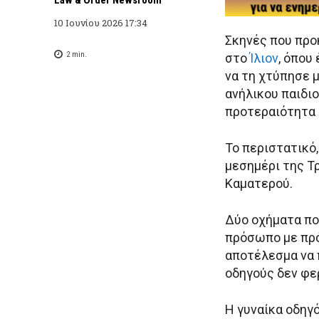
10 Ιουνίου 2026 17:34
Σκηνές που προ
2
min.
στο
Ίλιον
, όπου
να τη χτύπησε 
ανήλικου παιδι
προτεραιότητα 
Το περιστατικό
μεσημέρι της Τρ
Καματερού.
Δύο οχήματα πο
πρόσωπο με πρό
αποτέλεσμα να 
οδηγούς δεν φε
Η γυναίκα οδηγό