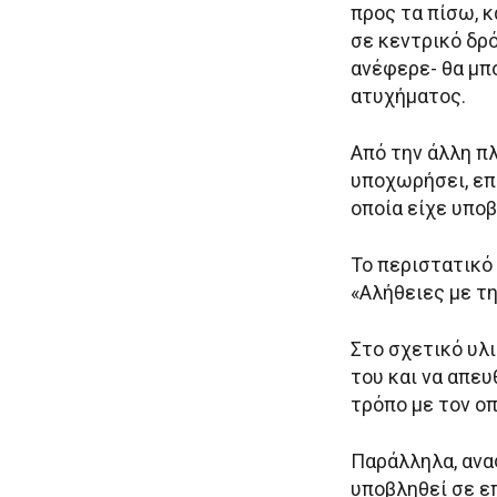
προς τα πίσω, 
σε κεντρικό δρ
ανέφερε- θα μπ
ατυχήματος.
Από την άλλη π
υποχωρήσει, επ
οποία είχε υποβ
Το περιστατικό
«Αλήθειες με τη
Στο σχετικό υλι
του και να απευ
τρόπο με τον οπ
Παράλληλα, αναφ
υποβληθεί σε ε