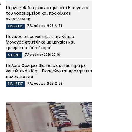
ε
Πύργος: Φίδι εμφανίστηκε στα Επείγοντα
του νοσοκομείου και προκάλεσε
αναστάτωση
7 Αυγούστου 2026 22:51
ΕΙΔΗΣΕΙΣ
Πανικός σε μοναστήρι στην Κύπρο:
α
Μοναχός επιτέθηκε με μαχαίρι και
τραυμάτισε δύο άτομα!
7 Αυγούστου 2026 22:36
ΔΙΕΘΝΗ
Παλαιό Φάληρο: Φωτιά σε κατάστημα με
ναυτιλιακά είδη – Εκκενώνεται προληπτικά
πολυκατοικία
7 Αυγούστου 2026 22:22
ΕΙΔΗΣΕΙΣ
Νέα Αγχίαλος: Σάτυρος αυνανιζόταν
κοιτώντας την 13χρονη γειτόνισσά του –
Καταδικάστηκε σε φυλάκιση
7 Αυγούστου 2026 22:07
ΔΙΚΑΙΟΣΥΝΗ
Σκιάθος: «Με ξυλοκόπησαν και με άφησαν
αιμόφυρτο στο δρόμο» – Άγριος καβγάς με