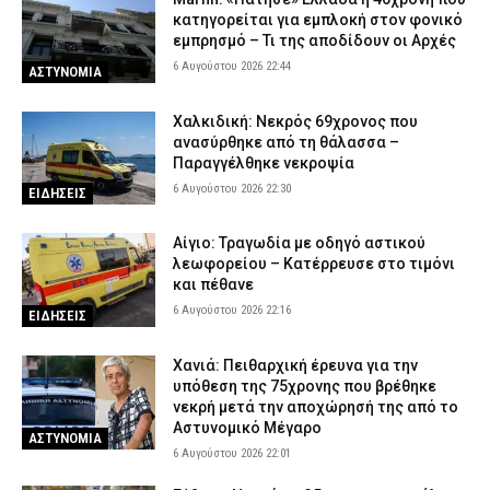
κατηγορείται για εμπλοκή στον φονικό
εμπρησμό – Τι της αποδίδουν οι Αρχές
6 Αυγούστου 2026 22:44
ΑΣΤΥΝΟΜΙΑ
Χαλκιδική: Νεκρός 69χρονος που
ανασύρθηκε από τη θάλασσα –
Παραγγέλθηκε νεκροψία
6 Αυγούστου 2026 22:30
ΕΙΔΗΣΕΙΣ
Αίγιο: Τραγωδία με οδηγό αστικού
λεωφορείου – Κατέρρευσε στο τιμόνι
και πέθανε
6 Αυγούστου 2026 22:16
ΕΙΔΗΣΕΙΣ
Χανιά: Πειθαρχική έρευνα για την
υπόθεση της 75χρονης που βρέθηκε
νεκρή μετά την αποχώρησή της από το
Αστυνομικό Μέγαρο
ΑΣΤΥΝΟΜΙΑ
6 Αυγούστου 2026 22:01