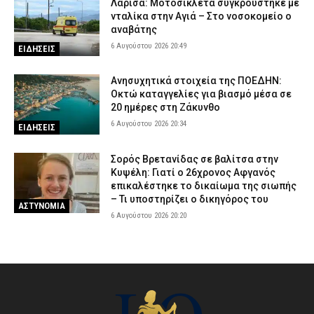
Λάρισα: Μοτοσικλέτα συγκρούστηκε με
νταλίκα στην Αγιά – Στο νοσοκομείο ο
αναβάτης
6 Αυγούστου 2026 20:49
ΕΙΔΗΣΕΙΣ
Ανησυχητικά στοιχεία της ΠΟΕΔΗΝ:
Οκτώ καταγγελίες για βιασμό μέσα σε
20 ημέρες στη Ζάκυνθο
6 Αυγούστου 2026 20:34
ΕΙΔΗΣΕΙΣ
Σορός Βρετανίδας σε βαλίτσα στην
Κυψέλη: Γιατί ο 26χρονος Αφγανός
επικαλέστηκε το δικαίωμα της σιωπής
– Τι υποστηρίζει ο δικηγόρος του
ΑΣΤΥΝΟΜΙΑ
6 Αυγούστου 2026 20:20