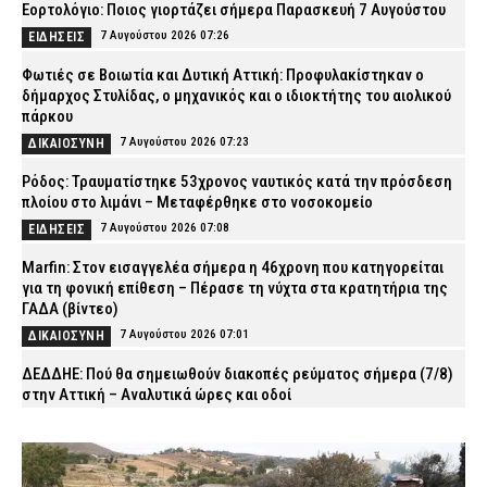
Εορτολόγιο: Ποιος γιορτάζει σήμερα Παρασκευή 7 Αυγούστου
7 Αυγούστου 2026 07:26
ΕΙΔΗΣΕΙΣ
Φωτιές σε Βοιωτία και Δυτική Αττική: Προφυλακίστηκαν ο
δήμαρχος Στυλίδας, ο μηχανικός και ο ιδιοκτήτης του αιολικού
πάρκου
7 Αυγούστου 2026 07:23
ΔΙΚΑΙΟΣΥΝΗ
Ρόδος: Τραυματίστηκε 53χρονος ναυτικός κατά την πρόσδεση
πλοίου στο λιμάνι – Μεταφέρθηκε στο νοσοκομείο
7 Αυγούστου 2026 07:08
ΕΙΔΗΣΕΙΣ
Marfin: Στον εισαγγελέα σήμερα η 46χρονη που κατηγορείται
για τη φονική επίθεση – Πέρασε τη νύχτα στα κρατητήρια της
ΓΑΔΑ (βίντεο)
7 Αυγούστου 2026 07:01
ΔΙΚΑΙΟΣΥΝΗ
ΔΕΔΔΗΕ: Πού θα σημειωθούν διακοπές ρεύματος σήμερα (7/8)
στην Αττική – Αναλυτικά ώρες και οδοί
7 Αυγούστου 2026 04:00
ΕΙΔΗΣΕΙΣ
Χανιά: Νεκρός 81χρονος που ανασύρθηκε χωρίς τις αισθήσεις
του από παραλία