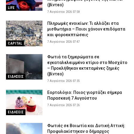
(βίντεο)
6 Αυγούστου 2026 18:40
ΔΙΚΑΙΟΣΥΝΗ
LIFE
7 Αυγούστου 2026 07:58
Άνω Λιόσια: Δύο συλληφθέντες για τον θάνατο του 72χρονου –
Υποστήριξαν ότι έπαθε ηλεκτροπληξία
Πληρωμές ενοικίων: Τι αλλάζει στα
μισθωτήρια – Ποιοι χάνουν επιδόματα
6 Αυγούστου 2026 18:39
ΑΣΤΥΝΟΜΙΑ
και φοροεκπτώσεις
Τραγωδία στην Ελασσόνα: Άνδρας εντοπίστηκε νεκρός στο
7 Αυγούστου 2026 07:47
CAPITAL
χωράφι του
6 Αυγούστου 2026 18:28
ΕΙΔΗΣΕΙΣ
Φωτιά τα ξημερώματα σε
εγκαταλελειμμένο κτίριο στο Μοσχάτο
Χανιά: Θρίλερ με τον θάνατο της 75χρονης – Είχε προσαχθεί στο
– Προκλήθηκαν εκτεταμένες ζημιές
Τμήμα πριν δηλωθεί αγνοούμενη (εικόνα)
(βίντεο)
ΕΙΔΗΣΕΙΣ
6 Αυγούστου 2026 18:15
ΑΣΤΥΝΟΜΙΑ
7 Αυγούστου 2026 07:35
Εορτολόγιο: Ποιος γιορτάζει σήμερα
Παρασκευή 7 Αυγούστου
7 Αυγούστου 2026 07:26
ΕΙΔΗΣΕΙΣ
Φωτιές σε Βοιωτία και Δυτική Αττική:
Προφυλακίστηκαν ο δήμαρχος