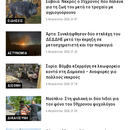
Εύβοια: Νεκρός ο 35χρονος που πάλευε
για τη ζωή του μετά το τροχαίο με
αγριογούρουνο
6 Αυγούστου 2026 21:47
ΕΙΔΗΣΕΙΣ
Άρτα: Συνελήφθησαν δύο στελέχη του
ΔΕΔΔΗΕ μετά την έκρηξη σε
μετασχηματιστή και την πυρκαγιά
6 Αυγούστου 2026 21:32
ΑΣΤΥΝΟΜΙΑ
Συρία: Βόμβα εξερράγη σε λεωφορείο
κοντά στη Δαμασκό – Αναφορές για
πολλούς νεκρούς
6 Αυγούστου 2026 21:18
ΔΙΕΘΝΗ
Ναύπλιο: Στη φυλακή οι δύο Ινδοί για
τον φόνο του 59χρονου ψυχολόγου
6 Αυγούστου 2026 21:03
ΔΙΚΑΙΟΣΥΝΗ