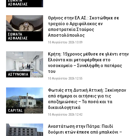
ΣΩΜΑΤΑ
9 Αυγούστου 2026 22:52
ΑΣΤΥΝΟΜΙΑ
ΑΣΦΑΛΕΙΑΣ
Τζόκερ: Αυτοί είναι οι τυχεροί αριθμοί που κερδίζουν πάνω από
2 εκατ. ευρώ
Θρήνος στην ΕΛ.ΑΣ.: Σκοτώθηκε σε
τροχαίο ο Αρχιφύλακας εν
9 Αυγούστου 2026 22:28
ΕΙΔΗΣΕΙΣ
αποστρατεία Σταύρος
ΣΩΜΑΤΑ
Αποστολόπουλος
ΑΣΦΑΛΕΙΑΣ
10 Αυγούστου 2026 13:09
Κρήτη: 15χρονος μέθυσε σε γλέντι στην
Ελούντα και μεταφέρθηκε στο
νοσοκομείο – Συνελήφθη ο πατέρας
του
ΑΣΤΥΝΟΜΙΑ
10 Αυγούστου 2026 12:55
Φωτιές στη Δυτική Αττική: Ξεκίνησαν
από σήμερα οι αιτήσεις για τις
αποζημιώσεις – Τα ποσά και τα
δικαιολογητικά
CAPITAL
10 Αυγούστου 2026 12:42
Αναστάτωση στην Πάτρα: Παιδί
δυόμισι ετών έπεσε από μπαλκόνι –