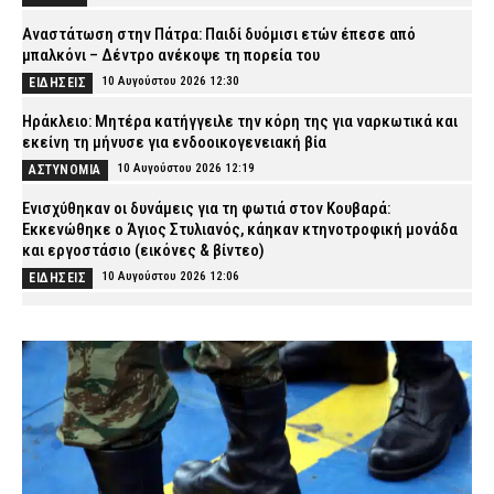
Αναστάτωση στην Πάτρα: Παιδί δυόμισι ετών έπεσε από
μπαλκόνι – Δέντρο ανέκοψε τη πορεία του
10 Αυγούστου 2026 12:30
ΕΙΔΗΣΕΙΣ
Ηράκλειο: Μητέρα κατήγγειλε την κόρη της για ναρκωτικά και
εκείνη τη μήνυσε για ενδοοικογενειακή βία
10 Αυγούστου 2026 12:19
ΑΣΤΥΝΟΜΙΑ
Ενισχύθηκαν οι δυνάμεις για τη φωτιά στον Κουβαρά:
Εκκενώθηκε ο Άγιος Στυλιανός, κάηκαν κτηνοτροφική μονάδα
και εργοστάσιο (εικόνες & βίντεο)
10 Αυγούστου 2026 12:06
ΕΙΔΗΣΕΙΣ
Συνελήφθη 23χρονος στην Κρήτη – Είχε βάλει συσκευή
παρακολούθησης στο αυτοκίνητο της πρώην του
10 Αυγούστου 2026 11:54
ΑΣΤΥΝΟΜΙΑ
Κατερίνη: 74χρονη ανασύρθηκε νεκρή από τη θάλασσα
10 Αυγούστου 2026 11:40
ΕΙΔΗΣΕΙΣ
Μήλος: Στον εισαγγελέα ο πιλότος και ο ιδιοκτήτης του
ελικοπτέρου που προσγειώθηκε με τουρίστες στο Σαρακήνικο