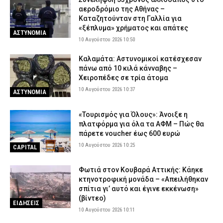
αεροδρόμιο της Αθήνας –
Καταζητούνταν στη Γαλλία για
«ξέπλυμα» χρήματος και απάτες
ΑΣΤΥΝΟΜΙΑ
10 Αυγούστου 2026 10:50
Καλαμάτα: Αστυνομικοί κατέσχεσαν
πάνω από 10 κιλά κάνναβης –
Χειροπέδες σε τρία άτομα
10 Αυγούστου 2026 10:37
ΑΣΤΥΝΟΜΙΑ
«Τουρισμός για Όλους»: Άνοιξε η
πλατφόρμα για όλα τα ΑΦΜ – Πώς θα
πάρετε voucher έως 600 ευρώ
10 Αυγούστου 2026 10:25
CAPITAL
Φωτιά στον Κουβαρά Αττικής: Κάηκε
κτηνοτροφική μονάδα – «Απειλήθηκαν
σπίτια γι’ αυτό και έγινε εκκένωση»
(βίντεο)
ΕΙΔΗΣΕΙΣ
10 Αυγούστου 2026 10:11