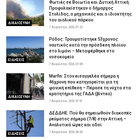
Φωτιές σε Βοιωτία και Δυτική Αττική:
Προφυλακίστηκαν ο δήμαρχος
Στυλίδας, ο μηχανικός και ο ιδιοκτήτης
του αιολικού πάρκου
ΔΙΚΑΙΟΣΥΝΗ
7 Αυγούστου 2026 07:23
Ρόδος: Τραυματίστηκε 53χρονος
ναυτικός κατά την πρόσδεση πλοίου
στο λιμάνι – Μεταφέρθηκε στο
νοσοκομείο
ΕΙΔΗΣΕΙΣ
7 Αυγούστου 2026 07:08
Marfin: Στον εισαγγελέα σήμερα η
46χρονη που κατηγορείται για τη
φονική επίθεση – Πέρασε τη νύχτα στα
κρατητήρια της ΓΑΔΑ (βίντεο)
ΔΙΚΑΙΟΣΥΝΗ
7 Αυγούστου 2026 07:01
ΔΕΔΔΗΕ: Πού θα σημειωθούν διακοπές
ρεύματος σήμερα (7/8) στην Αττική –
Αναλυτικά ώρες και οδοί
7 Αυγούστου 2026 04:00
ΕΙΔΗΣΕΙΣ