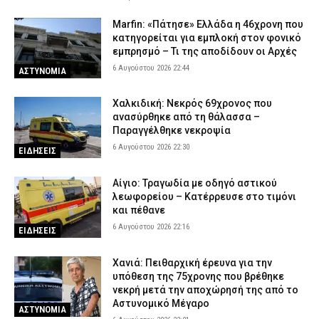
Marfin: «Πάτησε» Ελλάδα η 46χρονη που
κατηγορείται για εμπλοκή στον φονικό
εμπρησμό – Τι της αποδίδουν οι Αρχές
6 Αυγούστου 2026 22:44
ΑΣΤΥΝΟΜΙΑ
Χαλκιδική: Νεκρός 69χρονος που
ανασύρθηκε από τη θάλασσα –
Παραγγέλθηκε νεκροψία
6 Αυγούστου 2026 22:30
ΕΙΔΗΣΕΙΣ
Αίγιο: Τραγωδία με οδηγό αστικού
λεωφορείου – Κατέρρευσε στο τιμόνι
και πέθανε
6 Αυγούστου 2026 22:16
ΕΙΔΗΣΕΙΣ
Χανιά: Πειθαρχική έρευνα για την
υπόθεση της 75χρονης που βρέθηκε
νεκρή μετά την αποχώρησή της από το
Αστυνομικό Μέγαρο
ΑΣΤΥΝΟΜΙΑ