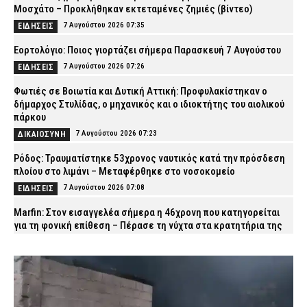
Μοσχάτο – Προκλήθηκαν εκτεταμένες ζημιές (βίντεο)
7 Αυγούστου 2026 07:35
ΕΙΔΗΣΕΙΣ
Εορτολόγιο: Ποιος γιορτάζει σήμερα Παρασκευή 7 Αυγούστου
7 Αυγούστου 2026 07:26
ΕΙΔΗΣΕΙΣ
Φωτιές σε Βοιωτία και Δυτική Αττική: Προφυλακίστηκαν ο
δήμαρχος Στυλίδας, ο μηχανικός και ο ιδιοκτήτης του αιολικού
πάρκου
7 Αυγούστου 2026 07:23
ΔΙΚΑΙΟΣΥΝΗ
Ρόδος: Τραυματίστηκε 53χρονος ναυτικός κατά την πρόσδεση
πλοίου στο λιμάνι – Μεταφέρθηκε στο νοσοκομείο
7 Αυγούστου 2026 07:08
ΕΙΔΗΣΕΙΣ
Marfin: Στον εισαγγελέα σήμερα η 46χρονη που κατηγορείται
για τη φονική επίθεση – Πέρασε τη νύχτα στα κρατητήρια της
ΓΑΔΑ (βίντεο)
7 Αυγούστου 2026 07:01
ΔΙΚΑΙΟΣΥΝΗ
ΔΕΔΔΗΕ: Πού θα σημειωθούν διακοπές ρεύματος σήμερα (7/8)
στην Αττική – Αναλυτικά ώρες και οδοί