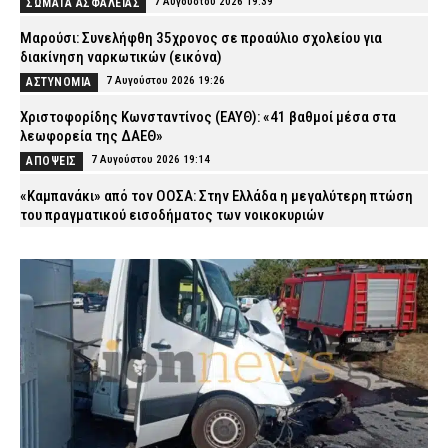
7 Αυγούστου 2026 19:39
ΣΩΜΑΤΑ ΑΣΦΑΛΕΙΑΣ
Μαρούσι: Συνελήφθη 35χρονος σε προαύλιο σχολείου για
διακίνηση ναρκωτικών (εικόνα)
7 Αυγούστου 2026 19:26
ΑΣΤΥΝΟΜΙΑ
Χριστοφορίδης Κωνσταντίνος (ΕΑΥΘ): «41 βαθμοί μέσα στα
λεωφορεία της ΔΑΕΘ»
7 Αυγούστου 2026 19:14
ΑΠΟΨΕΙΣ
«Καμπανάκι» από τον ΟΟΣΑ: Στην Ελλάδα η μεγαλύτερη πτώση
του πραγματικού εισοδήματος των νοικοκυριών
7 Αυγούστου 2026 19:01
CAPITAL
Άρειος Πάγος: Δεν ανασύρεται η υπόθεση των υποκλοπών από
το αρχείο
7 Αυγούστου 2026 18:40
ΔΙΚΑΙΟΣΥΝΗ
Συνελήφθησαν τέσσερις διακινητές μεταναστών σε Έβρο και
Ροδόπη – Μετέφεραν 15 αλλοδαπούς
7 Αυγούστου 2026 18:27
ΑΣΤΥΝΟΜΙΑ
Πυρκαγιά στην Ερμακιά Κοζάνης – Στη μάχη εναέρια και επίγεια