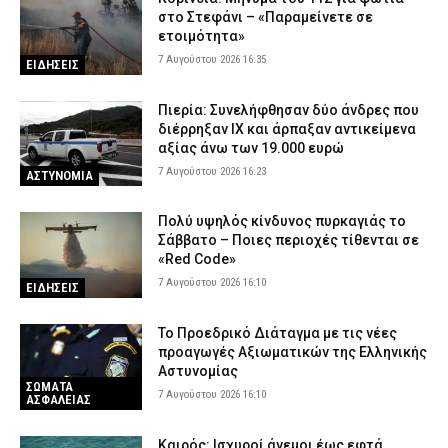
στο Στεφάνι – «Παραμείνετε σε
ετοιμότητα»
7 Αυγούστου 2026 16:35
ΕΙΔΗΣΕΙΣ
Πιερία: Συνελήφθησαν δύο άνδρες που
διέρρηξαν ΙΧ και άρπαξαν αντικείμενα
αξίας άνω των 19.000 ευρώ
7 Αυγούστου 2026 16:23
ΑΣΤΥΝΟΜΙΑ
Πολύ υψηλός κίνδυνος πυρκαγιάς το
Σάββατο – Ποιες περιοχές τίθενται σε
«Red Code»
7 Αυγούστου 2026 16:10
ΕΙΔΗΣΕΙΣ
Το Προεδρικό Διάταγμα με τις νέες
προαγωγές Αξιωματικών της Ελληνικής
Αστυνομίας
ΣΩΜΑΤΑ
7 Αυγούστου 2026 16:10
ΑΣΦΑΛΕΙΑΣ
Καιρός: Ισχυροί άνεμοι έως εφτά