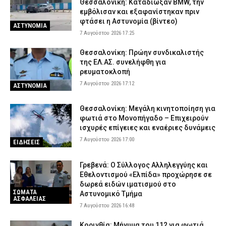
Θεσσαλονίκη: Καταδίωξαν BMW, την
εμβόλισαν και εξαφανίστηκαν πριν
φτάσει η Αστυνομία (βίντεο)
ΑΣΤΥΝΟΜΙΑ
7 Αυγούστου 2026 17:25
Θεσσαλονίκη: Πρώην συνδικαλιστής
της ΕΛ.ΑΣ. συνελήφθη για
ρευματοκλοπή
7 Αυγούστου 2026 17:12
ΑΣΤΥΝΟΜΙΑ
Θεσσαλονίκη: Μεγάλη κινητοποίηση για
φωτιά στο Μονοπήγαδο – Επιχειρούν
ισχυρές επίγειες και εναέριες δυνάμεις
7 Αυγούστου 2026 17:00
ΕΙΔΗΣΕΙΣ
Γρεβενά: Ο Σύλλογος Αλληλεγγύης και
Εθελοντισμού «Ελπίδα» προχώρησε σε
δωρεά ειδών ιματισμού στο
ΣΩΜΑΤΑ
Αστυνομικό Τμήμα
ΑΣΦΑΛΕΙΑΣ
7 Αυγούστου 2026 16:48
Κορινθία: Μήνυμα του 112 για φωτιά