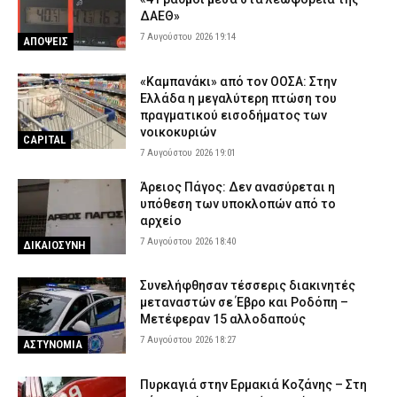
ΔΑΕΘ»
7 Αυγούστου 2026 19:14
ΑΠΟΨΕΙΣ
«Καμπανάκι» από τον ΟΟΣΑ: Στην
Ελλάδα η μεγαλύτερη πτώση του
πραγματικού εισοδήματος των
νοικοκυριών
CAPITAL
7 Αυγούστου 2026 19:01
Άρειος Πάγος: Δεν ανασύρεται η
υπόθεση των υποκλοπών από το
αρχείο
7 Αυγούστου 2026 18:40
ΔΙΚΑΙΟΣΥΝΗ
Συνελήφθησαν τέσσερις διακινητές
μεταναστών σε Έβρο και Ροδόπη –
Μετέφεραν 15 αλλοδαπούς
7 Αυγούστου 2026 18:27
ΑΣΤΥΝΟΜΙΑ
Πυρκαγιά στην Ερμακιά Κοζάνης – Στη