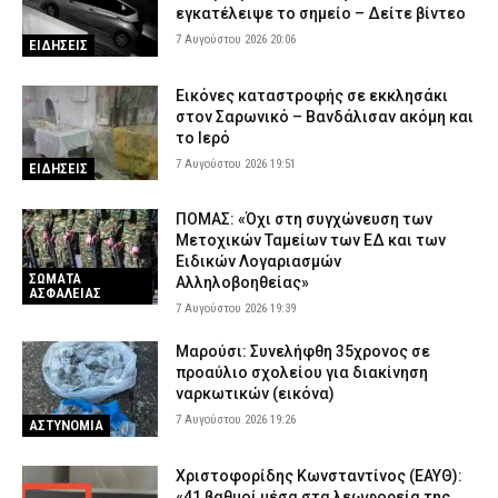
εγκατέλειψε το σημείο – Δείτε βίντεο
7 Αυγούστου 2026 13:50
ΑΣΤΥΝΟΜΙΑ
7 Αυγούστου 2026 20:06
ΕΙΔΗΣΕΙΣ
Μύκονος: Συνελήφθη 56χρονος στο αεροδρόμιο με 2.280
πακέτα λαθραίων τσιγάρων – Δείτε εικόνες
Εικόνες καταστροφής σε εκκλησάκι
7 Αυγούστου 2026 13:38
ΑΣΤΥΝΟΜΙΑ
στον Σαρωνικό – Βανδάλισαν ακόμη και
το Ιερό
7 Αυγούστου 2026 19:51
ΕΙΔΗΣΕΙΣ
ΠΟΜΑΣ: «Όχι στη συγχώνευση των
Μετοχικών Ταμείων των ΕΔ και των
Ειδικών Λογαριασμών
ΣΩΜΑΤΑ
Αλληλοβοηθείας»
ΑΣΦΑΛΕΙΑΣ
7 Αυγούστου 2026 19:39
Μαρούσι: Συνελήφθη 35χρονος σε
προαύλιο σχολείου για διακίνηση
ναρκωτικών (εικόνα)
7 Αυγούστου 2026 19:26
ΑΣΤΥΝΟΜΙΑ
Χριστοφορίδης Κωνσταντίνος (ΕΑΥΘ):
«41 βαθμοί μέσα στα λεωφορεία της