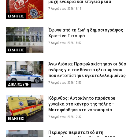
μάχη εναέρια και επίγεια μέσα
7 Αυγούστου 2026 18:15
ΕΙΔΗΣΕΙΣ
Έφυγε από τη ζωή η δημοσιογράφος
Χριστίνα Πιτουρά
7 Αυγούστου 2026 18:02
ΕΙΔΗΣΕΙΣ
Άνω Λιόσια: Προφυλακίστηκαν οι δύο
άνδρες για τον θάνατο ηλικιωμένου
που εντοπίστηκε εγκαταλελειμμένος
7 Αυγούστου 2026 17:50
ΔΙΚΑΙΟΣΥΝΗ
Κόρινθος: Αυτοκίνητο παρέσυρε
γυναίκα στο κέντρο της πόλης –
Μεταφέρθηκε στο νοσοκομείο
7 Αυγούστου 2026 17:37
ΕΙΔΗΣΕΙΣ
Περίεργο περιστατικό στη