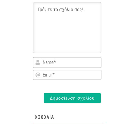
Name*
Email*
0
ΣΧΌΛΙΑ