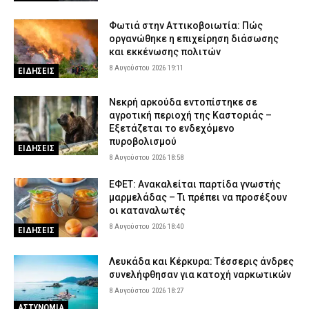
Φωτιά στην Αττικοβοιωτία: Πώς
οργανώθηκε η επιχείρηση διάσωσης
και εκκένωσης πολιτών
8 Αυγούστου 2026 19:11
ΕΙΔΗΣΕΙΣ
Νεκρή αρκούδα εντοπίστηκε σε
αγροτική περιοχή της Καστοριάς –
Εξετάζεται το ενδεχόμενο
πυροβολισμού
ΕΙΔΗΣΕΙΣ
8 Αυγούστου 2026 18:58
ΕΦΕΤ: Ανακαλείται παρτίδα γνωστής
μαρμελάδας – Τι πρέπει να προσέξουν
οι καταναλωτές
8 Αυγούστου 2026 18:40
ΕΙΔΗΣΕΙΣ
Λευκάδα και Κέρκυρα: Τέσσερις άνδρες
συνελήφθησαν για κατοχή ναρκωτικών
8 Αυγούστου 2026 18:27
ΑΣΤΥΝΟΜΙΑ