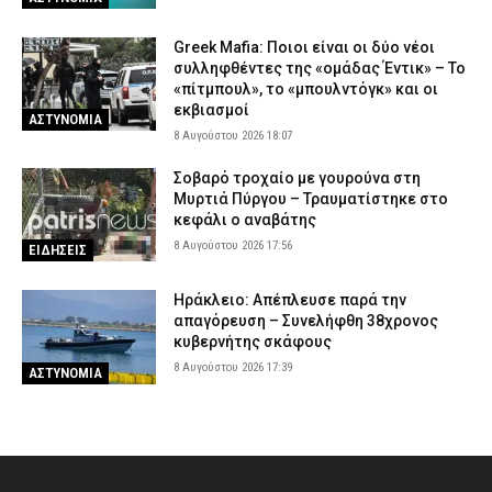
Greek Mafia: Ποιοι είναι οι δύο νέοι
συλληφθέντες της «ομάδας Έντικ» – Το
«πίτμπουλ», το «μπουλντόγκ» και οι
εκβιασμοί
ΑΣΤΥΝΟΜΙΑ
8 Αυγούστου 2026 18:07
Σοβαρό τροχαίο με γουρούνα στη
Μυρτιά Πύργου – Τραυματίστηκε στο
κεφάλι ο αναβάτης
8 Αυγούστου 2026 17:56
ΕΙΔΗΣΕΙΣ
Ηράκλειο: Απέπλευσε παρά την
απαγόρευση – Συνελήφθη 38χρονος
κυβερνήτης σκάφους
8 Αυγούστου 2026 17:39
ΑΣΤΥΝΟΜΙΑ