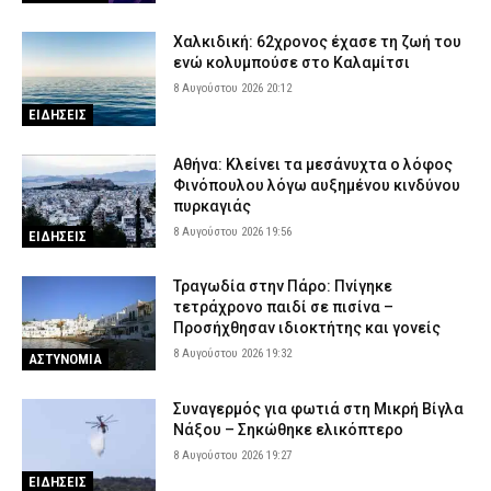
Χαλκιδική: 62χρονος έχασε τη ζωή του
ενώ κολυμπούσε στο Καλαμίτσι
8 Αυγούστου 2026 20:12
ΕΙΔΗΣΕΙΣ
Αθήνα: Κλείνει τα μεσάνυχτα ο λόφος
Φινόπουλου λόγω αυξημένου κινδύνου
πυρκαγιάς
8 Αυγούστου 2026 19:56
ΕΙΔΗΣΕΙΣ
Τραγωδία στην Πάρο: Πνίγηκε
τετράχρονο παιδί σε πισίνα –
Προσήχθησαν ιδιοκτήτης και γονείς
8 Αυγούστου 2026 19:32
ΑΣΤΥΝΟΜΙΑ
Συναγερμός για φωτιά στη Μικρή Βίγλα
Νάξου – Σηκώθηκε ελικόπτερο
8 Αυγούστου 2026 19:27
ΕΙΔΗΣΕΙΣ