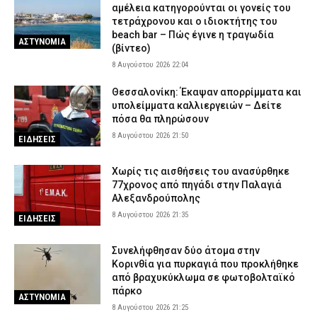
αμέλεια κατηγορούνται οι γονείς του
τετράχρονου και ο ιδιοκτήτης του
beach bar – Πώς έγινε η τραγωδία
ΑΣΤΥΝΟΜΙΑ
(βίντεο)
8 Αυγούστου 2026 22:04
Θεσσαλονίκη: Έκαψαν απορρίμματα και
υπολείμματα καλλιεργειών – Δείτε
πόσα θα πληρώσουν
8 Αυγούστου 2026 21:50
ΕΙΔΗΣΕΙΣ
Χωρίς τις αισθήσεις του ανασύρθηκε
77χρονος από πηγάδι στην Παλαγιά
Αλεξανδρούπολης
8 Αυγούστου 2026 21:35
ΕΙΔΗΣΕΙΣ
Συνελήφθησαν δύο άτομα στην
Κορινθία για πυρκαγιά που προκλήθηκε
από βραχυκύκλωμα σε φωτοβολταϊκό
πάρκο
ΑΣΤΥΝΟΜΙΑ
8 Αυγούστου 2026 21:25