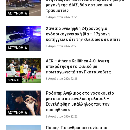
8 Αυγούστου 2026 15:32
μηχανή της ΔΙΑΣ, δύο αστυνομικοί
ΕΙΔΗΣΕΙΣ
τραυματίες
ΑΣΤΥΝΟΜΙΑ
Λυκαβηττός: Σε 57χρονη που αγνοούνταν ανήκει η σορός – Από
9 Αυγούστου 2026 01:56
πτώση ο θάνατός της
8 Αυγούστου 2026 15:17
ΑΣΤΥΝΟΜΙΑ
Χανιά: Συνελήφθη 24χρονος για
ενδοοικογενειακή βία – 17χρονη
Συνελήφθησαν τρία άτομα για διακίνηση ναρκωτικών στην
κατήγγειλε ότι την κλείδωσε σε σπίτι
Αττική και την Πανεπιστημιούπολη Ζωγράφου – Θα έβγαζαν
8 Αυγούστου 2026 22:55
ΑΣΤΥΝΟΜΙΑ
πάνω από 90.000 ευρώ (βίντεο)
8 Αυγούστου 2026 15:06
ΑΣΤΥΝΟΜΙΑ
ΑΕΚ – Athens Kallithea 4-0: Άνετη
Δολοφονία 38χρονης στην Κυψέλη: «Δεν μπορούμε να
επικράτηση στο φιλικό με
πιστέψουμε ότι το έκανε» λέει το ζευγάρι που είχε φιλοξενήσει
πρωταγωνιστή τον Γκατσίνοβιτς
τον 26χρονο Αφγανό
8 Αυγούστου 2026 22:36
SPORTS
8 Αυγούστου 2026 14:51
ΑΣΤΥΝΟΜΙΑ
Ροδόπη: Ανήλικος στο νοσοκομείο
μετά από κατανάλωση αλκοόλ –
Συνελήφθη η υπάλληλος που τον
προμήθευσε
ΑΣΤΥΝΟΜΙΑ
8 Αυγούστου 2026 22:22
Πάρος: Για ανθρωποκτονία από