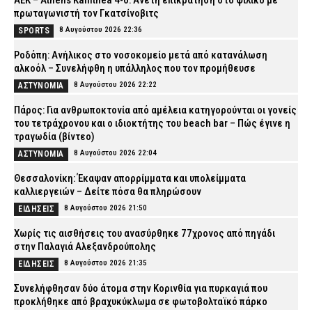
ΑΕΚ – Athens Kallithea 4-0: Άνετη επικράτηση στο φιλικό με
πρωταγωνιστή τον Γκατσίνοβιτς
8 Αυγούστου 2026 22:36
SPORTS
Ροδόπη: Ανήλικος στο νοσοκομείο μετά από κατανάλωση
αλκοόλ – Συνελήφθη η υπάλληλος που τον προμήθευσε
8 Αυγούστου 2026 22:22
ΑΣΤΥΝΟΜΙΑ
Πάρος: Για ανθρωποκτονία από αμέλεια κατηγορούνται οι γονείς
του τετράχρονου και ο ιδιοκτήτης του beach bar – Πώς έγινε η
τραγωδία (βίντεο)
8 Αυγούστου 2026 22:04
ΑΣΤΥΝΟΜΙΑ
Θεσσαλονίκη: Έκαψαν απορρίμματα και υπολείμματα
καλλιεργειών – Δείτε πόσα θα πληρώσουν
8 Αυγούστου 2026 21:50
ΕΙΔΗΣΕΙΣ
Χωρίς τις αισθήσεις του ανασύρθηκε 77χρονος από πηγάδι
στην Παλαγιά Αλεξανδρούπολης
8 Αυγούστου 2026 21:35
ΕΙΔΗΣΕΙΣ
Συνελήφθησαν δύο άτομα στην Κορινθία για πυρκαγιά που
προκλήθηκε από βραχυκύκλωμα σε φωτοβολταϊκό πάρκο