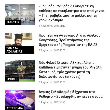
«Ερυθρός Σταυρός»: Σοκαριστική
επίθεση σε νοσηλεύτρια στα επείγοντα
– Την τράβηξε από τα μαλλιά και τη
γρονθοκόπησε
ΕΙΔΗΣΕΙΣ
8 Αυγούστου 2026 21:12
Προήχθη σε Αστυνόμο Α΄ ο π. Αλέξιος
Κουρτέσης, Προϊστάμενος της
Θρησκευτικής Υπηρεσίας της ΕΛ.ΑΣ.
ΣΩΜΑΤΑ
8 Αυγούστου 2026 20:55
ΑΣΦΑΛΕΙΑΣ
Νέα Φιλαδέλφεια: ΑΕΚ και Athens
Kallithea τίμησαν τη μνήμη του Μιχάλη
Κατσουρή, τρία χρόνια μετά τη
δολοφονία του (εικόνες)
SPORTS
8 Αυγούστου 2026 20:37
Άγριος ξυλοδαρμός 51χρονου στο
Ρέθυμνο – Συνελήφθησαν πέντε άτομα
8 Αυγούστου 2026 20:25
ΑΣΤΥΝΟΜΙΑ