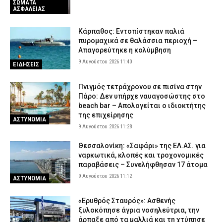
ΣΩΜΑΤΑ
ΑΣΦΑΛΕΙΑΣ
Κάρπαθος: Εντοπίστηκαν παλιά
πυρομαχικά σε θαλάσσια περιοχή –
Απαγορεύτηκε η κολύμβηση
9 Αυγούστου 2026 11:40
ΕΙΔΗΣΕΙΣ
Πνιγμός τετράχρονου σε πισίνα στην
Πάρο: Δεν υπήρχε ναυαγοσώστης στο
beach bar – Απολογείται ο ιδιοκτήτης
της επιχείρησης
ΑΣΤΥΝΟΜΙΑ
9 Αυγούστου 2026 11:28
Θεσσαλονίκη: «Σαφάρι» της ΕΛ.ΑΣ. για
ναρκωτικά, κλοπές και τροχονομικές
παραβάσεις – Συνελήφθησαν 17 άτομα
9 Αυγούστου 2026 11:12
ΑΣΤΥΝΟΜΙΑ
«Ερυθρός Σταυρός»: Ασθενής
ξυλοκόπησε άγρια νοσηλεύτρια, την
άρπαξε από τα μαλλιά και τη χτύπησε