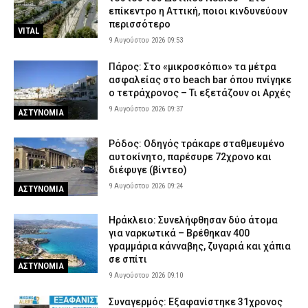
επίκεντρο η Αττική, ποιοι κινδυνεύουν
περισσότερο
VITAL
9 Αυγούστου 2026 09:53
Πάρος: Στο «μικροσκόπιο» τα μέτρα
ασφαλείας στο beach bar όπου πνίγηκε
ο τετράχρονος – Τι εξετάζουν οι Αρχές
9 Αυγούστου 2026 09:37
ΑΣΤΥΝΟΜΙΑ
Ρόδος: Οδηγός τράκαρε σταθμευμένο
αυτοκίνητο, παρέσυρε 72χρονο και
διέφυγε (βίντεο)
9 Αυγούστου 2026 09:24
ΑΣΤΥΝΟΜΙΑ
Ηράκλειο: Συνελήφθησαν δύο άτομα
για ναρκωτικά – Βρέθηκαν 400
γραμμάρια κάνναβης, ζυγαριά και χάπια
σε σπίτι
ΑΣΤΥΝΟΜΙΑ
9 Αυγούστου 2026 09:10
Συναγερμός: Εξαφανίστηκε 31χρονος