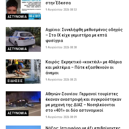
στην Έδεσσα
9 Αυγούστου 2026 08:53
ΑΣΤΥΝΟΜΙΑ
Αγρίνιο: Συνελήφθη μεθυσμένος οδηγός
– Στο ΙΧ είχε γεμιστήρα με επτά
φυσίγγια
9 Αυγούστου 2026 08:38
ΑΣΤΥΝΟΜΙΑ
Καιρός: Eκρηκτικό «κοκτέιλ» με 40άρια
και μελτέμια – Πότε εξασθενούν οι
άνεμοι
9 Αυγούστου 2026 08:25
ΕΙΔΗΣΕΙΣ
Αθηνών-Σουνίου: Γερμανοί τουρίστες
έκαναν αναστροφή και συγκρούστηκαν
με μηχανή της ΔΙΑΣ – Νοσηλεύονται
στο «401» οι δύο αστυνομικοί
ΑΣΤΥΝΟΜΙΑ
9 Αυγούστου 2026 08:09
Νάξος: Ιστιοφόρο με έξι επιβαίνοντες