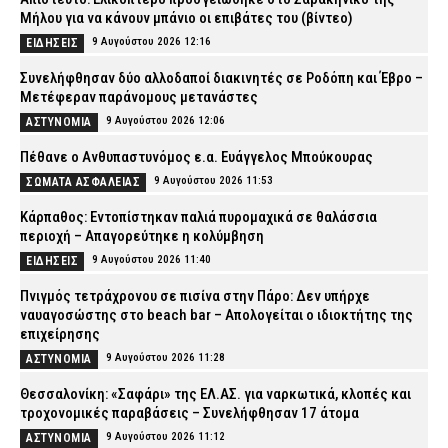
Μήλου για να κάνουν μπάνιο οι επιβάτες του (βίντεο)
9 Αυγούστου 2026 12:16
ΕΙΔΗΣΕΙΣ
Συνελήφθησαν δύο αλλοδαποί διακινητές σε Ροδόπη και Έβρο –
Μετέφεραν παράνομους μετανάστες
9 Αυγούστου 2026 12:06
ΑΣΤΥΝΟΜΙΑ
Πέθανε ο Ανθυπαστυνόμος ε.α. Ευάγγελος Μπούκουρας
9 Αυγούστου 2026 11:53
ΣΩΜΑΤΑ ΑΣΦΑΛΕΙΑΣ
Κάρπαθος: Εντοπίστηκαν παλιά πυρομαχικά σε θαλάσσια
περιοχή – Απαγορεύτηκε η κολύμβηση
9 Αυγούστου 2026 11:40
ΕΙΔΗΣΕΙΣ
Πνιγμός τετράχρονου σε πισίνα στην Πάρο: Δεν υπήρχε
ναυαγοσώστης στο beach bar – Απολογείται ο ιδιοκτήτης της
επιχείρησης
9 Αυγούστου 2026 11:28
ΑΣΤΥΝΟΜΙΑ
Θεσσαλονίκη: «Σαφάρι» της ΕΛ.ΑΣ. για ναρκωτικά, κλοπές και
τροχονομικές παραβάσεις – Συνελήφθησαν 17 άτομα
9 Αυγούστου 2026 11:12
ΑΣΤΥΝΟΜΙΑ