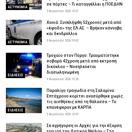
σε πόρτες – Τι καταγγέλλει η ΠΟΕΔΗΝ
ΑΣΤΥΝΟΜΙΑ
9 Αυγούστου 2026 10:57
Χανιά: Συνελήφθη 52χρονος μετά από
«έφοδο» της ΕΛ.ΑΣ. – Βρήκαν κάνναβη
και δενδρύλλια
9 Αυγούστου 2026 10:42
ΑΣΤΥΝΟΜΙΑ
Τροχαίο στον Πύργο: Τραυματίστηκε
σοβαρά 42χρονη μετά από εκτροπή
δικύκλου – Νοσηλεύεται
διασωληνωμένη
ΕΙΔΗΣΕΙΣ
9 Αυγούστου 2026 10:28
Παραλίγο τραγωδία στη Σαλαμίνα:
Επτάχρονο κορίτσι ανασύρθηκε χωρίς
τις αισθήσεις από τη θάλασσα – Το
επανέφεραν με ΚΑΡΠΑ
ΕΙΔΗΣΕΙΣ
9 Αυγούστου 2026 10:07
Σε εγρήγορση οι Αρχές για την έξαρση
του ιού του Δυτικού Νείλου – Στο