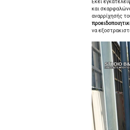
Εκεί εγκατέλει
και σκαρφαλώνο
αναρρίχησής το
προειδοποιητικ
να εξοστρακιστε