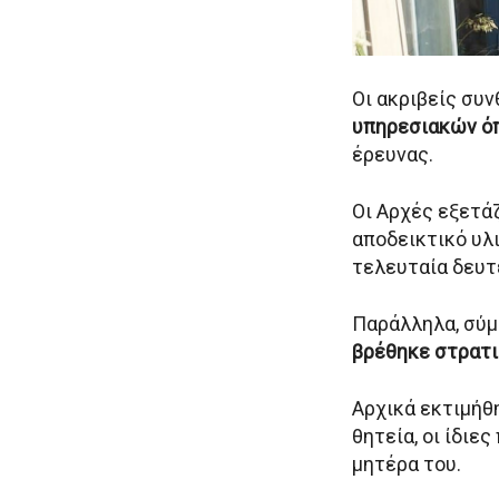
Οι ακριβείς συν
υπηρεσιακών ό
έρευνας.
Οι Αρχές εξετάζ
αποδεικτικό υλ
τελευταία δευτ
Παράλληλα, σύμ
βρέθηκε στρατ
Αρχικά εκτιμήθ
θητεία, οι ίδιε
μητέρα του.