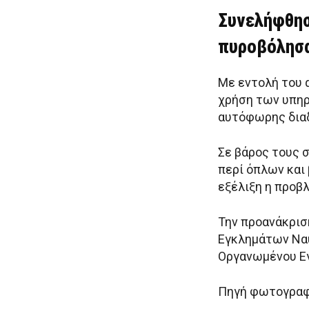
Συνελήφθησ
πυροβόλησ
Με εντολή του 
χρήση των υπη
αυτόφωρης διαδ
Σε βάρος τους 
περί όπλων και
εξέλιξη η προβ
Την προανάκρισ
Εγκλημάτων Ναυ
Οργανωμένου Ε
Πηγή φωτογρα