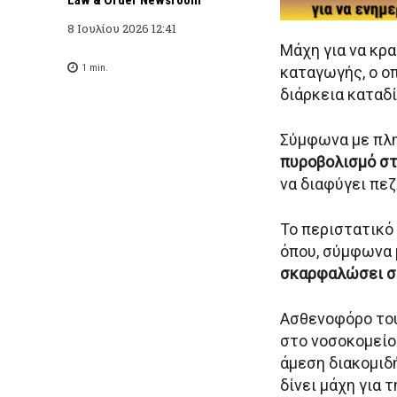
8 Ιουλίου 2026 12:41
Μάχη για να κρα
1
min.
καταγωγής, ο ο
διάρκεια καταδ
Σύμφωνα με πλη
πυροβολισμό στ
να διαφύγει πε
Το περιστατικό
όπου, σύμφωνα 
σκαρφαλώσει σ
Ασθενοφόρο του
στο νοσοκομείο
άμεση διακομιδ
δίνει μάχη για τ