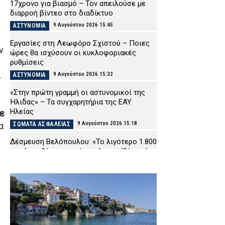
17χρονο για βιασμό – Τον απειλούσε με
διαρροή βίντεο στο διαδίκτυο
9 Αυγούστου 2026 15:45
ΑΣΤΥΝΟΜΙΑ
Εργασίες στη Λεωφόρο Σχιστού – Ποιες
ν
ώρες θα ισχύσουν οι κυκλοφοριακές
ρυθμίσεις
α
9 Αυγούστου 2026 15:32
ΑΣΤΥΝΟΜΙΑ
«Στην πρώτη γραμμή οι αστυνομικοί της
Ήλιδας» – Τα συγχαρητήρια της ΕΑΥ
Ηλείας
ε
9 Αυγούστου 2026 15:18
ΣΩΜΑΤΑ ΑΣΦΑΛΕΙΑΣ
α
Δέσμευση Βελόπουλου: «Το λιγότερο 1.800
ευρώ μισθός στους ένστολους» (βίντεο)
9 Αυγούστου 2026 14:53
ΣΩΜΑΤΑ ΑΣΦΑΛΕΙΑΣ
Βόλος: Ανήλικος με τέσσερις συσκευασίες
κάνναβης – Τον εντόπισαν αστυνομικοί της
ΟΠΚΕ
9 Αυγούστου 2026 14:39
ΑΣΤΥΝΟΜΙΑ