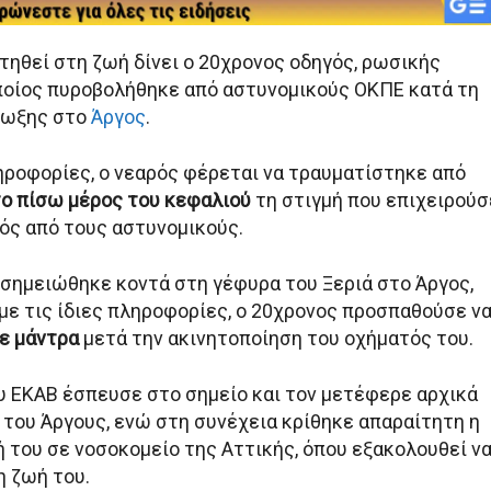
τηθεί στη ζωή δίνει ο 20χρονος οδηγός, ρωσικής
ποίος πυροβολήθηκε από αστυνομικούς ΟΚΠΕ κατά τη
ίωξης στο
Άργος
.
ροφορίες, ο νεαρός φέρεται να τραυματίστηκε από
ο πίσω μέρος του κεφαλιού
τη στιγμή που επιχειρούσ
ζός από τους αστυνομικούς.
 σημειώθηκε κοντά στη γέφυρα του Ξεριά στο Άργος,
με τις ίδιες πληροφορίες, ο 20χρονος προσπαθούσε ν
ε μάντρα
μετά την ακινητοποίηση του οχήματός του.
 ΕΚΑΒ έσπευσε στο σημείο και τον μετέφερε αρχικά
 του Άργους, ενώ στη συνέχεια κρίθηκε απαραίτητη η
ή του σε νοσοκομείο της Αττικής, όπου εξακολουθεί ν
η ζωή του.