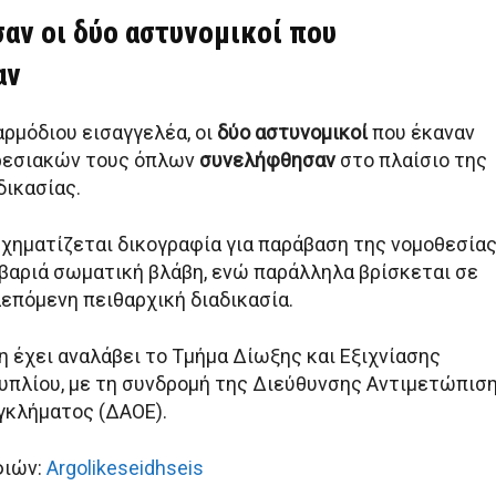
αν οι δύο αστυνομικοί που
αν
αρμόδιου εισαγγελέα, οι
δύο αστυνομικοί
που έκαναν
ρεσιακών τους όπλων
συνελήφθησαν
στο πλαίσιο της
ικασίας.
σχηματίζεται δικογραφία για παράβαση της νομοθεσία
 βαριά σωματική βλάβη, ενώ παράλληλα βρίσκεται σε
λεπόμενη πειθαρχική διαδικασία.
η έχει αναλάβει το Τμήμα Δίωξης και Εξιχνίασης
πλίου, με τη συνδρομή της Διεύθυνσης Αντιμετώπισ
γκλήματος (ΔΑΟΕ).
φιών:
Argolikeseidhseis