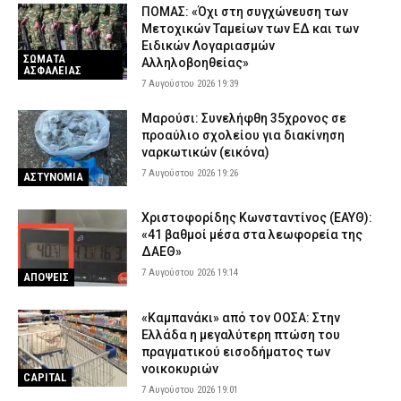
ΠΟΜΑΣ: «Όχι στη συγχώνευση των
Μετοχικών Ταμείων των ΕΔ και των
Ειδικών Λογαριασμών
ΣΩΜΑΤΑ
Αλληλοβοηθείας»
ΑΣΦΑΛΕΙΑΣ
7 Αυγούστου 2026 19:39
Μαρούσι: Συνελήφθη 35χρονος σε
προαύλιο σχολείου για διακίνηση
ναρκωτικών (εικόνα)
7 Αυγούστου 2026 19:26
ΑΣΤΥΝΟΜΙΑ
Χριστοφορίδης Κωνσταντίνος (ΕΑΥΘ):
«41 βαθμοί μέσα στα λεωφορεία της
ΔΑΕΘ»
7 Αυγούστου 2026 19:14
ΑΠΟΨΕΙΣ
«Καμπανάκι» από τον ΟΟΣΑ: Στην
Ελλάδα η μεγαλύτερη πτώση του
πραγματικού εισοδήματος των
νοικοκυριών
CAPITAL
7 Αυγούστου 2026 19:01