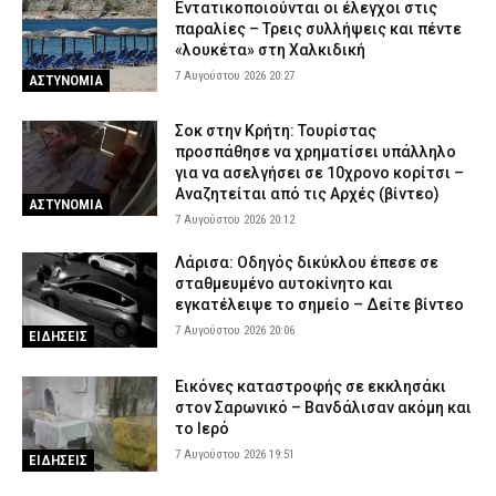
Εντατικοποιούνται οι έλεγχοι στις
παραλίες – Τρεις συλλήψεις και πέντε
«λουκέτα» στη Χαλκιδική
7 Αυγούστου 2026 20:27
ΑΣΤΥΝΟΜΙΑ
Σοκ στην Κρήτη: Τουρίστας
προσπάθησε να χρηματίσει υπάλληλο
για να ασελγήσει σε 10χρονο κορίτσι –
Αναζητείται από τις Αρχές (βίντεο)
ΑΣΤΥΝΟΜΙΑ
7 Αυγούστου 2026 20:12
Λάρισα: Οδηγός δικύκλου έπεσε σε
σταθμευμένο αυτοκίνητο και
εγκατέλειψε το σημείο – Δείτε βίντεο
7 Αυγούστου 2026 20:06
ΕΙΔΗΣΕΙΣ
Εικόνες καταστροφής σε εκκλησάκι
στον Σαρωνικό – Βανδάλισαν ακόμη και
το Ιερό
7 Αυγούστου 2026 19:51
ΕΙΔΗΣΕΙΣ