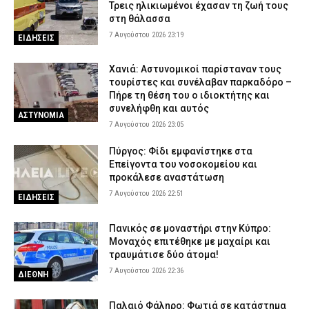
αντικείμενα αξίας άνω των 19.000 ευρώ
Τρεις ηλικιωμένοι έχασαν τη ζωή τους
στη θάλασσα
7 Αυγούστου 2026 16:23
ΑΣΤΥΝΟΜΙΑ
7 Αυγούστου 2026 23:19
ΕΙΔΗΣΕΙΣ
Χανιά: Αστυνομικοί παρίσταναν τους
τουρίστες και συνέλαβαν παρκαδόρο –
Πήρε τη θέση του ο ιδιοκτήτης και
συνελήφθη και αυτός
ΑΣΤΥΝΟΜΙΑ
7 Αυγούστου 2026 23:05
Πύργος: Φίδι εμφανίστηκε στα
Επείγοντα του νοσοκομείου και
προκάλεσε αναστάτωση
7 Αυγούστου 2026 22:51
ΕΙΔΗΣΕΙΣ
Πανικός σε μοναστήρι στην Κύπρο:
Μοναχός επιτέθηκε με μαχαίρι και
τραυμάτισε δύο άτομα!
7 Αυγούστου 2026 22:36
ΔΙΕΘΝΗ
Παλαιό Φάληρο: Φωτιά σε κατάστημα