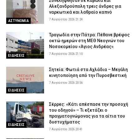
Συνελήφθησαν σε Καβάλα και
Αλεξανδρούπολη τρεις άνδρες για
ναρκωτικά και λαθραίο καπνό
7 Αυγούστου 2026 21:24
ΑΣΤΥΝΟΜΙΑ
Τραγωδία στην Πάτρα: Πέθανε βρέφος
οκτώ ημερών στη ΜΕΘ Νεογνών του
Νοσοκομείου «Άγιος Ανδρέας»
7 Αυγούστου 2026 21:10
ΕΙΔΗΣΕΙΣ
Σητεία: Φωτιά στα Αχλάδια – Μεγάλη
κινητοποίηση από την Πυροσβεστική
7 Αυγούστου 2026 20:56
ΕΙΔΗΣΕΙΣ
Σέρρες: «Κάτι απέσπασε την προσοχή
του οδηγού» – Τι εξετάζει ο
πραγματογνώμονας για τα αίτια του
δυστυχήματος
ΕΙΔΗΣΕΙΣ
7 Αυγούστου 2026 20:41