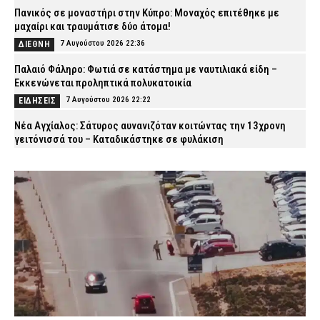
Πανικός σε μοναστήρι στην Κύπρο: Μοναχός επιτέθηκε με
μαχαίρι και τραυμάτισε δύο άτομα!
7 Αυγούστου 2026 22:36
ΔΙΕΘΝΗ
Παλαιό Φάληρο: Φωτιά σε κατάστημα με ναυτιλιακά είδη –
Εκκενώνεται προληπτικά πολυκατοικία
7 Αυγούστου 2026 22:22
ΕΙΔΗΣΕΙΣ
Νέα Αγχίαλος: Σάτυρος αυνανιζόταν κοιτώντας την 13χρονη
γειτόνισσά του – Καταδικάστηκε σε φυλάκιση
7 Αυγούστου 2026 22:07
ΔΙΚΑΙΟΣΥΝΗ
Σκιάθος: «Με ξυλοκόπησαν και με άφησαν αιμόφυρτο στο
δρόμο» – Άγριος καβγάς με λοστάρια, μαχαίρια και σφυριά
7 Αυγούστου 2026 21:53
ΔΙΚΑΙΟΣΥΝΗ
Εξαφάνιση 15χρονου στην Αθήνα: Τι αναφέρει το «Χαμόγελο του
Παιδιού»
7 Αυγούστου 2026 21:39
ΕΙΔΗΣΕΙΣ
Συνελήφθησαν σε Καβάλα και Αλεξανδρούπολη τρεις άνδρες
για ναρκωτικά και λαθραίο καπνό