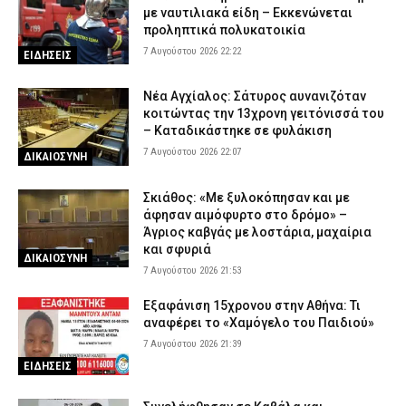
με ναυτιλιακά είδη – Εκκενώνεται
προληπτικά πολυκατοικία
7 Αυγούστου 2026 22:22
ΕΙΔΗΣΕΙΣ
Νέα Αγχίαλος: Σάτυρος αυνανιζόταν
κοιτώντας την 13χρονη γειτόνισσά του
– Καταδικάστηκε σε φυλάκιση
7 Αυγούστου 2026 22:07
ΔΙΚΑΙΟΣΥΝΗ
Σκιάθος: «Με ξυλοκόπησαν και με
άφησαν αιμόφυρτο στο δρόμο» –
Άγριος καβγάς με λοστάρια, μαχαίρια
και σφυριά
ΔΙΚΑΙΟΣΥΝΗ
7 Αυγούστου 2026 21:53
Εξαφάνιση 15χρονου στην Αθήνα: Τι
αναφέρει το «Χαμόγελο του Παιδιού»
7 Αυγούστου 2026 21:39
ΕΙΔΗΣΕΙΣ