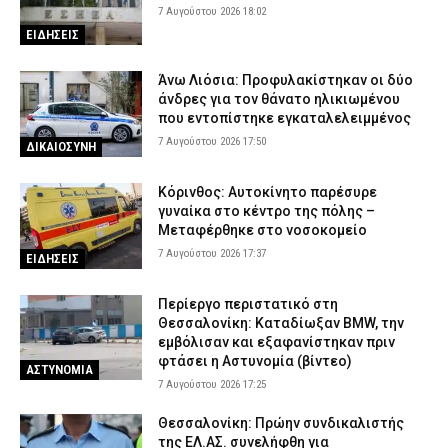
7 Αυγούστου 2026 18:02
ΕΙΔΗΣΕΙΣ
Άνω Λιόσια: Προφυλακίστηκαν οι δύο
άνδρες για τον θάνατο ηλικιωμένου
που εντοπίστηκε εγκαταλελειμμένος
7 Αυγούστου 2026 17:50
ΔΙΚΑΙΟΣΥΝΗ
Κόρινθος: Αυτοκίνητο παρέσυρε
γυναίκα στο κέντρο της πόλης –
Μεταφέρθηκε στο νοσοκομείο
7 Αυγούστου 2026 17:37
ΕΙΔΗΣΕΙΣ
Περίεργο περιστατικό στη
Θεσσαλονίκη: Καταδίωξαν BMW, την
εμβόλισαν και εξαφανίστηκαν πριν
φτάσει η Αστυνομία (βίντεο)
ΑΣΤΥΝΟΜΙΑ
7 Αυγούστου 2026 17:25
Θεσσαλονίκη: Πρώην συνδικαλιστής
της ΕΛ.ΑΣ. συνελήφθη για