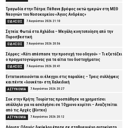
Τραγωδία στην Πάτρα: Πέθανε βρέφος οκτώ ημερών στη ΜΕΘ
Νεογνών του Νοσοκομείου «Άγιος Ανδρέας»
7 Αυγούστου 2026 21:10
ΕΙΔΗΣΕΙΣ
Σητεία: Φωτιά στα Αχλάδια – Μεγάλη κινητοποίηση από την
Πυροσβεστική
7 Αυγούστου 2026 20:56
ΕΙΔΗΣΕΙΣ
Σέρρες: «Κάτι απέσπασε την προσοχή του οδηγού» – Τι εξετάζει
ο πραγματογνώμονας για τα αίτια του δυστυχήματος
7 Αυγούστου 2026 20:41
ΕΙΔΗΣΕΙΣ
Εντατικοποιούνται οι έλεγχοι στις παραλίες – Τρεις συλλήψεις
και πέντε «λουκέτα» στη Χαλκιδική
7 Αυγούστου 2026 20:27
ΑΣΤΥΝΟΜΙΑ
Σοκ στην Κρήτη: Τουρίστας προσπάθησε να χρηματίσει
υπάλληλο για να ασελγήσει σε 10χρονο κορίτσι – Αναζητείται
από τις Αρχές (βίντεο)
7 Αυγούστου 2026 20:12
ΑΣΤΥΝΟΜΙΑ
Λάρισα: Οδηγός δικύκλου έπεσε σε σταθμευμένο αυτοκίνητο