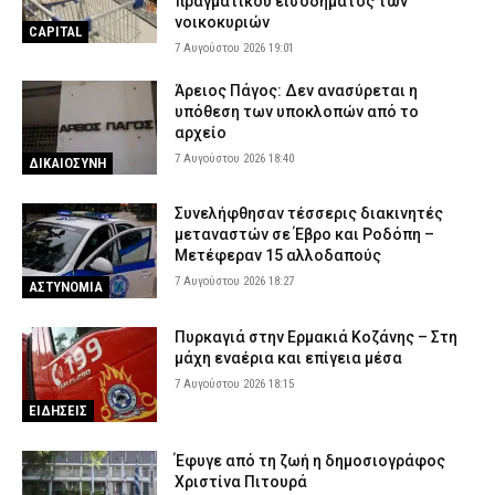
πραγματικού εισοδήματος των
νοικοκυριών
CAPITAL
7 Αυγούστου 2026 19:01
Άρειος Πάγος: Δεν ανασύρεται η
υπόθεση των υποκλοπών από το
αρχείο
7 Αυγούστου 2026 18:40
ΔΙΚΑΙΟΣΥΝΗ
Συνελήφθησαν τέσσερις διακινητές
μεταναστών σε Έβρο και Ροδόπη –
Μετέφεραν 15 αλλοδαπούς
7 Αυγούστου 2026 18:27
ΑΣΤΥΝΟΜΙΑ
Πυρκαγιά στην Ερμακιά Κοζάνης – Στη
μάχη εναέρια και επίγεια μέσα
7 Αυγούστου 2026 18:15
ΕΙΔΗΣΕΙΣ
Έφυγε από τη ζωή η δημοσιογράφος
Χριστίνα Πιτουρά