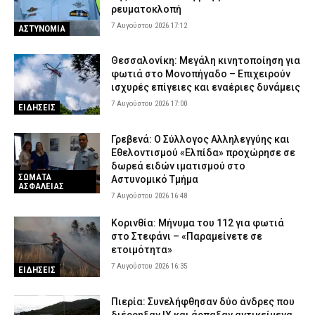
ρευματοκλοπή
7 Αυγούστου 2026 17:12
ΑΣΤΥΝΟΜΙΑ
Θεσσαλονίκη: Μεγάλη κινητοποίηση για
φωτιά στο Μονοπήγαδο – Επιχειρούν
ισχυρές επίγειες και εναέριες δυνάμεις
7 Αυγούστου 2026 17:00
ΕΙΔΗΣΕΙΣ
Γρεβενά: Ο Σύλλογος Αλληλεγγύης και
Εθελοντισμού «Ελπίδα» προχώρησε σε
δωρεά ειδών ιματισμού στο
ΣΩΜΑΤΑ
Αστυνομικό Τμήμα
ΑΣΦΑΛΕΙΑΣ
7 Αυγούστου 2026 16:48
Κορινθία: Μήνυμα του 112 για φωτιά
στο Στεφάνι – «Παραμείνετε σε
ετοιμότητα»
7 Αυγούστου 2026 16:35
ΕΙΔΗΣΕΙΣ
Πιερία: Συνελήφθησαν δύο άνδρες που
διέρρηξαν ΙΧ και άρπαξαν αντικείμενα