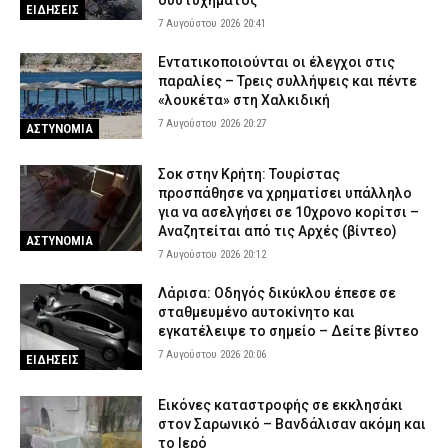
δυστυχήματος
σορό του πατέρα του σε καταψύκτη
ΕΙΔΗΣΕΙΣ
7 Αυγούστου 2026 20:41
7 Αυγούστου 2026 14:04
ΔΙΚΑΙΟΣΥΝΗ
Εντατικοποιούνται οι έλεγχοι στις
παραλίες – Τρεις συλλήψεις και πέντε
«λουκέτα» στη Χαλκιδική
7 Αυγούστου 2026 20:27
ΑΣΤΥΝΟΜΙΑ
Σοκ στην Κρήτη: Τουρίστας
προσπάθησε να χρηματίσει υπάλληλο
για να ασελγήσει σε 10χρονο κορίτσι –
Αναζητείται από τις Αρχές (βίντεο)
ΑΣΤΥΝΟΜΙΑ
7 Αυγούστου 2026 20:12
Λάρισα: Οδηγός δικύκλου έπεσε σε
σταθμευμένο αυτοκίνητο και
εγκατέλειψε το σημείο – Δείτε βίντεο
7 Αυγούστου 2026 20:06
ΕΙΔΗΣΕΙΣ
Εικόνες καταστροφής σε εκκλησάκι
στον Σαρωνικό – Βανδάλισαν ακόμη και
το Ιερό