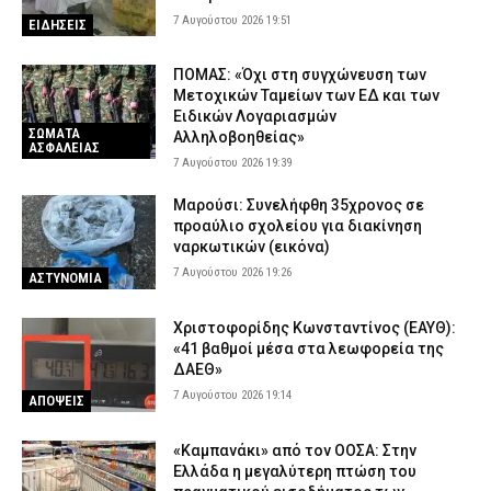
7 Αυγούστου 2026 19:51
ΕΙΔΗΣΕΙΣ
ΠΟΜΑΣ: «Όχι στη συγχώνευση των
Μετοχικών Ταμείων των ΕΔ και των
Ειδικών Λογαριασμών
ΣΩΜΑΤΑ
Αλληλοβοηθείας»
ΑΣΦΑΛΕΙΑΣ
7 Αυγούστου 2026 19:39
Μαρούσι: Συνελήφθη 35χρονος σε
προαύλιο σχολείου για διακίνηση
ναρκωτικών (εικόνα)
7 Αυγούστου 2026 19:26
ΑΣΤΥΝΟΜΙΑ
Χριστοφορίδης Κωνσταντίνος (ΕΑΥΘ):
«41 βαθμοί μέσα στα λεωφορεία της
ΔΑΕΘ»
7 Αυγούστου 2026 19:14
ΑΠΟΨΕΙΣ
«Καμπανάκι» από τον ΟΟΣΑ: Στην
Ελλάδα η μεγαλύτερη πτώση του