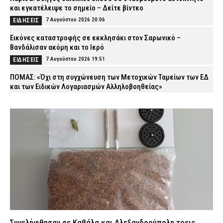
και εγκατέλειψε το σημείο – Δείτε βίντεο
7 Αυγούστου 2026 20:06
ΕΙΔΗΣΕΙΣ
Εικόνες καταστροφής σε εκκλησάκι στον Σαρωνικό –
Βανδάλισαν ακόμη και το Ιερό
7 Αυγούστου 2026 19:51
ΕΙΔΗΣΕΙΣ
ΠΟΜΑΣ: «Όχι στη συγχώνευση των Μετοχικών Ταμείων των ΕΔ
και των Ειδικών Λογαριασμών Αλληλοβοηθείας»
7 Αυγούστου 2026 19:39
ΣΩΜΑΤΑ ΑΣΦΑΛΕΙΑΣ
Μαρούσι: Συνελήφθη 35χρονος σε προαύλιο σχολείου για
διακίνηση ναρκωτικών (εικόνα)
7 Αυγούστου 2026 19:26
ΑΣΤΥΝΟΜΙΑ
Χριστοφορίδης Κωνσταντίνος (ΕΑΥΘ): «41 βαθμοί μέσα στα
λεωφορεία της ΔΑΕΘ»
7 Αυγούστου 2026 19:14
ΑΠΟΨΕΙΣ
«Καμπανάκι» από τον ΟΟΣΑ: Στην Ελλάδα η μεγαλύτερη πτώση
του πραγματικού εισοδήματος των νοικοκυριών
7 Αυγούστου 2026 19:01
CAPITAL
Συνελήφθησαν σε Καβάλα και Αλεξανδρούπολη τρεις