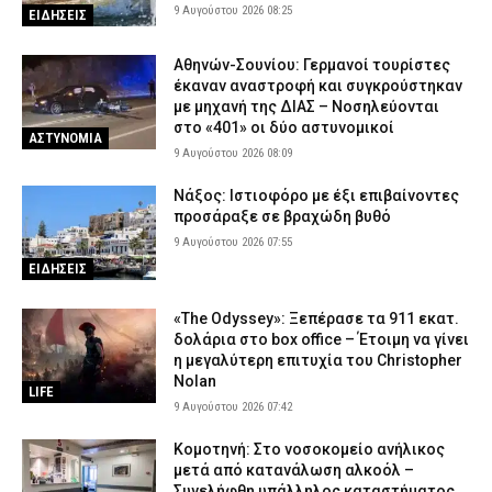
9 Αυγούστου 2026 08:25
ΕΙΔΗΣΕΙΣ
Αθηνών-Σουνίου: Γερμανοί τουρίστες
έκαναν αναστροφή και συγκρούστηκαν
με μηχανή της ΔΙΑΣ – Νοσηλεύονται
στο «401» οι δύο αστυνομικοί
ΑΣΤΥΝΟΜΙΑ
9 Αυγούστου 2026 08:09
Νάξος: Ιστιοφόρο με έξι επιβαίνοντες
προσάραξε σε βραχώδη βυθό
9 Αυγούστου 2026 07:55
ΕΙΔΗΣΕΙΣ
«The Odyssey»: Ξεπέρασε τα 911 εκατ.
δολάρια στο box office – Έτοιμη να γίνει
η μεγαλύτερη επιτυχία του Christopher
Nolan
LIFE
9 Αυγούστου 2026 07:42
Κομοτηνή: Στο νοσοκομείο ανήλικος
μετά από κατανάλωση αλκοόλ –
Συνελήφθη υπάλληλος καταστήματος