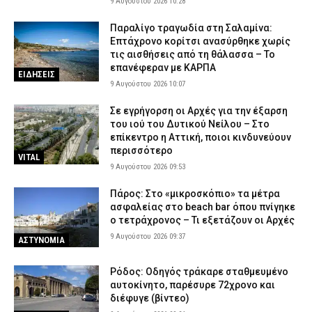
9 Αυγούστου 2026 10:28
Παραλίγο τραγωδία στη Σαλαμίνα:
Επτάχρονο κορίτσι ανασύρθηκε χωρίς
τις αισθήσεις από τη θάλασσα – Το
επανέφεραν με ΚΑΡΠΑ
ΕΙΔΗΣΕΙΣ
9 Αυγούστου 2026 10:07
Σε εγρήγορση οι Αρχές για την έξαρση
του ιού του Δυτικού Νείλου – Στο
επίκεντρο η Αττική, ποιοι κινδυνεύουν
περισσότερο
VITAL
9 Αυγούστου 2026 09:53
Πάρος: Στο «μικροσκόπιο» τα μέτρα
ασφαλείας στο beach bar όπου πνίγηκε
ο τετράχρονος – Τι εξετάζουν οι Αρχές
9 Αυγούστου 2026 09:37
ΑΣΤΥΝΟΜΙΑ
Ρόδος: Οδηγός τράκαρε σταθμευμένο
αυτοκίνητο, παρέσυρε 72χρονο και
διέφυγε (βίντεο)