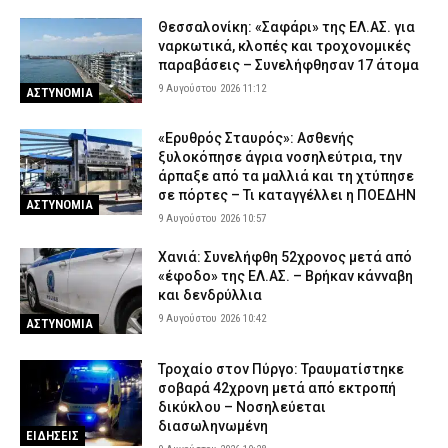
Θεσσαλονίκη: «Σαφάρι» της ΕΛ.ΑΣ. για
ναρκωτικά, κλοπές και τροχονομικές
παραβάσεις – Συνελήφθησαν 17 άτομα
9 Αυγούστου 2026 11:12
ΑΣΤΥΝΟΜΙΑ
«Ερυθρός Σταυρός»: Ασθενής
ξυλοκόπησε άγρια νοσηλεύτρια, την
άρπαξε από τα μαλλιά και τη χτύπησε
σε πόρτες – Τι καταγγέλλει η ΠΟΕΔΗΝ
ΑΣΤΥΝΟΜΙΑ
9 Αυγούστου 2026 10:57
Χανιά: Συνελήφθη 52χρονος μετά από
«έφοδο» της ΕΛ.ΑΣ. – Βρήκαν κάνναβη
και δενδρύλλια
9 Αυγούστου 2026 10:42
ΑΣΤΥΝΟΜΙΑ
Τροχαίο στον Πύργο: Τραυματίστηκε
σοβαρά 42χρονη μετά από εκτροπή
δικύκλου – Νοσηλεύεται
διασωληνωμένη
ΕΙΔΗΣΕΙΣ