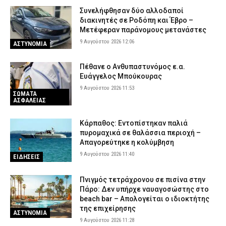
Συνελήφθησαν δύο αλλοδαποί
Χωρίς τις αισθήσεις του ανασύρθηκε 77χρονος από πηγάδι
διακινητές σε Ροδόπη και Έβρο –
στην Παλαγιά Αλεξανδρούπολης
Μετέφεραν παράνομους μετανάστες
8 Αυγούστου 2026 21:35
ΕΙΔΗΣΕΙΣ
9 Αυγούστου 2026 12:06
ΑΣΤΥΝΟΜΙΑ
Συνελήφθησαν δύο άτομα στην Κορινθία για πυρκαγιά που
προκλήθηκε από βραχυκύκλωμα σε φωτοβολταϊκό πάρκο
Πέθανε ο Ανθυπαστυνόμος ε.α.
Ευάγγελος Μπούκουρας
8 Αυγούστου 2026 21:25
ΑΣΤΥΝΟΜΙΑ
9 Αυγούστου 2026 11:53
ΣΩΜΑΤΑ
«Ερυθρός Σταυρός»: Σοκαριστική επίθεση σε νοσηλεύτρια στα
ΑΣΦΑΛΕΙΑΣ
επείγοντα – Την τράβηξε από τα μαλλιά και τη γρονθοκόπησε
8 Αυγούστου 2026 21:12
ΕΙΔΗΣΕΙΣ
Κάρπαθος: Εντοπίστηκαν παλιά
πυρομαχικά σε θαλάσσια περιοχή –
Απαγορεύτηκε η κολύμβηση
9 Αυγούστου 2026 11:40
ΕΙΔΗΣΕΙΣ
Πνιγμός τετράχρονου σε πισίνα στην
Πάρο: Δεν υπήρχε ναυαγοσώστης στο
beach bar – Απολογείται ο ιδιοκτήτης
της επιχείρησης
ΑΣΤΥΝΟΜΙΑ
9 Αυγούστου 2026 11:28