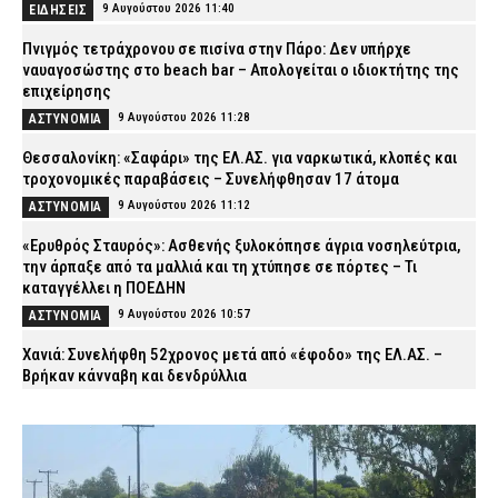
9 Αυγούστου 2026 11:40
ΕΙΔΗΣΕΙΣ
Πνιγμός τετράχρονου σε πισίνα στην Πάρο: Δεν υπήρχε
ναυαγοσώστης στο beach bar – Απολογείται ο ιδιοκτήτης της
επιχείρησης
9 Αυγούστου 2026 11:28
ΑΣΤΥΝΟΜΙΑ
Θεσσαλονίκη: «Σαφάρι» της ΕΛ.ΑΣ. για ναρκωτικά, κλοπές και
τροχονομικές παραβάσεις – Συνελήφθησαν 17 άτομα
9 Αυγούστου 2026 11:12
ΑΣΤΥΝΟΜΙΑ
«Ερυθρός Σταυρός»: Ασθενής ξυλοκόπησε άγρια νοσηλεύτρια,
την άρπαξε από τα μαλλιά και τη χτύπησε σε πόρτες – Τι
καταγγέλλει η ΠΟΕΔΗΝ
9 Αυγούστου 2026 10:57
ΑΣΤΥΝΟΜΙΑ
Χανιά: Συνελήφθη 52χρονος μετά από «έφοδο» της ΕΛ.ΑΣ. –
Βρήκαν κάνναβη και δενδρύλλια
9 Αυγούστου 2026 10:42
ΑΣΤΥΝΟΜΙΑ
Τροχαίο στον Πύργο: Τραυματίστηκε σοβαρά 42χρονη μετά από
εκτροπή δικύκλου – Νοσηλεύεται διασωληνωμένη
9 Αυγούστου 2026 10:28
ΕΙΔΗΣΕΙΣ