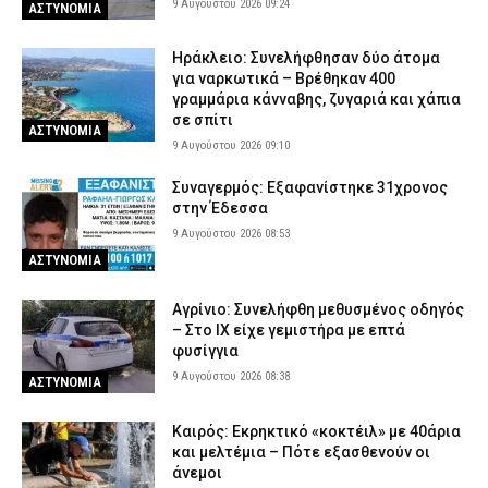
9 Αυγούστου 2026 09:24
ΑΣΤΥΝΟΜΙΑ
Ηράκλειο: Συνελήφθησαν δύο άτομα
για ναρκωτικά – Βρέθηκαν 400
γραμμάρια κάνναβης, ζυγαριά και χάπια
σε σπίτι
ΑΣΤΥΝΟΜΙΑ
9 Αυγούστου 2026 09:10
Συναγερμός: Εξαφανίστηκε 31χρονος
στην Έδεσσα
9 Αυγούστου 2026 08:53
ΑΣΤΥΝΟΜΙΑ
Αγρίνιο: Συνελήφθη μεθυσμένος οδηγός
– Στο ΙΧ είχε γεμιστήρα με επτά
φυσίγγια
9 Αυγούστου 2026 08:38
ΑΣΤΥΝΟΜΙΑ
Καιρός: Eκρηκτικό «κοκτέιλ» με 40άρια
και μελτέμια – Πότε εξασθενούν οι
άνεμοι