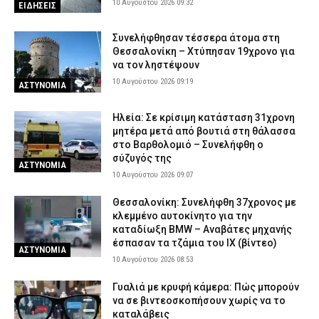
10 Αυγούστου 2026 09:32
ΕΙΔΗΣΕΙΣ
Συνελήφθησαν τέσσερα άτομα στη
Θεσσαλονίκη – Χτύπησαν 19χρονο για
να τον ληστέψουν
10 Αυγούστου 2026 09:19
ΑΣΤΥΝΟΜΙΑ
Ηλεία: Σε κρίσιμη κατάσταση 31χρονη
μητέρα μετά από βουτιά στη θάλασσα
στο Βαρθολομιό – Συνελήφθη ο
σύζυγός της
ΑΣΤΥΝΟΜΙΑ
10 Αυγούστου 2026 09:07
Θεσσαλονίκη: Συνελήφθη 37χρονος με
κλεμμένο αυτοκίνητο για την
καταδίωξη BMW – Αναβάτες μηχανής
έσπασαν τα τζάμια του ΙΧ (βίντεο)
ΑΣΤΥΝΟΜΙΑ
10 Αυγούστου 2026 08:53
Γυαλιά με κρυφή κάμερα: Πώς μπορούν
να σε βιντεοσκοπήσουν χωρίς να το
καταλάβεις