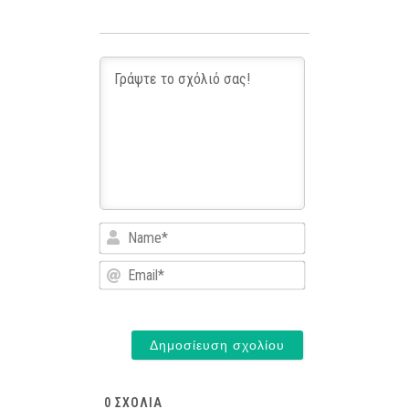
Name*
Email*
0
ΣΧΌΛΙΑ