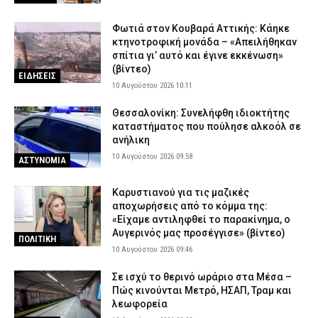
Φωτιά στον Κουβαρά Αττικής: Κάηκε
κτηνοτροφική μονάδα – «Απειλήθηκαν
σπίτια γι’ αυτό και έγινε εκκένωση»
(βίντεο)
ΕΙΔΗΣΕΙΣ
10 Αυγούστου 2026 10:11
Θεσσαλονίκη: Συνελήφθη ιδιοκτήτης
καταστήματος που πούλησε αλκοόλ σε
ανήλικη
10 Αυγούστου 2026 09:58
ΑΣΤΥΝΟΜΙΑ
Καρυστιανού για τις μαζικές
αποχωρήσεις από το κόμμα της:
«Είχαμε αντιληφθεί το παρακίνημα, ο
Αυγερινός μας προσέγγισε» (βίντεο)
ΠΟΛΙΤΙΚΗ
10 Αυγούστου 2026 09:46
Σε ισχύ το θερινό ωράριο στα Μέσα –
Πώς κινούνται Μετρό, ΗΣΑΠ, Τραμ και
λεωφορεία