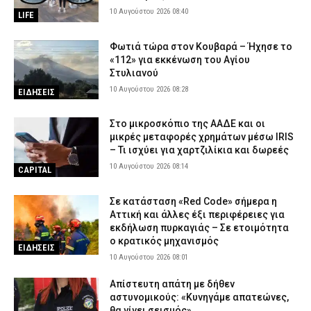
10 Αυγούστου 2026 08:40
LIFE
Φωτιά τώρα στον Κουβαρά – Ήχησε το
«112» για εκκένωση του Αγίου
Στυλιανού
10 Αυγούστου 2026 08:28
ΕΙΔΗΣΕΙΣ
Στο μικροσκόπιο της ΑΑΔΕ και οι
μικρές μεταφορές χρημάτων μέσω IRIS
– Τι ισχύει για χαρτζιλίκια και δωρεές
10 Αυγούστου 2026 08:14
CAPITAL
Σε κατάσταση «Red Code» σήμερα η
Αττική και άλλες έξι περιφέρειες για
εκδήλωση πυρκαγιάς – Σε ετοιμότητα
ο κρατικός μηχανισμός
ΕΙΔΗΣΕΙΣ
10 Αυγούστου 2026 08:01
Απίστευτη απάτη με δήθεν
αστυνομικούς: «Κυνηγάμε απατεώνες,
θα γίνει σεισμός»