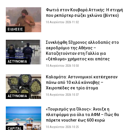
ΑΑΔΕ: Κατασχέθηκαν 1.296 φιάλες παράνομου φρέον σε
Κήπους και Δοϊράνη – Διαφυγόντες δασμοί 338.000 ευρώ
Φωτιά στον Κουβαρά Αττικής: Η στιγμή
(εικόνες)
που ρεπόρτερ σώζει χελώνα (βίντεο)
9 Αυγούστου 2026 20:31
ΕΙΔΗΣΕΙΣ
10 Αυγούστου 2026 11:02
ΕΙΔΗΣΕΙΣ
Πέθανε ο ηθοποιός Νίκος Καλογερόπουλος
9 Αυγούστου 2026 20:12
ΕΙΔΗΣΕΙΣ
Συνελήφθη 53χρονος αλλοδαπός στο
Προήχθησαν έξι αξιωματικοί της ΕΛ.ΑΣ. στην Π.Ε. Κοζάνης – Οι
αεροδρόμιο της Αθήνας –
νέοι τους βαθμοί
Καταζητούνταν στη Γαλλία για
«ξέπλυμα» χρήματος και απάτες
9 Αυγούστου 2026 20:00
ΣΩΜΑΤΑ ΑΣΦΑΛΕΙΑΣ
ΑΣΤΥΝΟΜΙΑ
10 Αυγούστου 2026 10:50
Γαλάζιες Σημαίες στην Αττική: Οι 17 βραβευμένες ακτές και τα
σημεία όπου απαγορεύεται το μπάνιο
Καλαμάτα: Αστυνομικοί κατέσχεσαν
πάνω από 10 κιλά κάνναβης –
9 Αυγούστου 2026 19:43
ΕΙΔΗΣΕΙΣ
Χειροπέδες σε τρία άτομα
Πυρκαγιά στο Νέο Μοναστήρι Δομοκού – Επιχειρούν εναέρια
10 Αυγούστου 2026 10:37
ΑΣΤΥΝΟΜΙΑ
9 Αυγούστου 2026 19:33
ΕΙΔΗΣΕΙΣ
«Τουρισμός για Όλους»: Άνοιξε η
πλατφόρμα για όλα τα ΑΦΜ – Πώς θα
πάρετε voucher έως 600 ευρώ
10 Αυγούστου 2026 10:25
CAPITAL